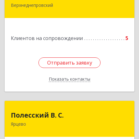
Верхнеднепровский
Подробнее
Клиентов на сопровождении
5
Отправить заявку
Отправить заявку
Показать контакты
Назад
Полесский В. С.
Полесский В. С.
Ярцево
215800,Смоленская обл. г. Ярцево,
ул.Краснофлотская д.30