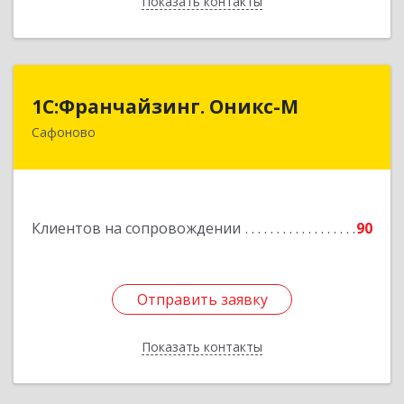
Показать контакты
Назад
1С:Франчайзинг. Оникс-М
1С:Франчайзинг. Оникс-М
Сафоново
215500, Смоленская обл, Сафоновский р-н,
Сафоново г, Революционная ул, дом № 9а
Подробнее
Клиентов на сопровождении
90
Отправить заявку
Отправить заявку
Показать контакты
Назад