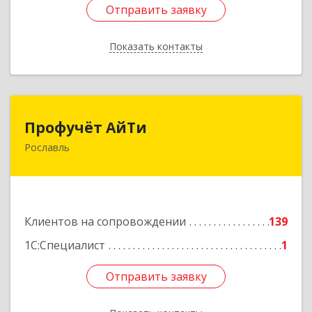
Отправить заявку
Отправить заявку
Показать контакты
Назад
Профучёт АйТи
Профучёт АйТи
Рославль
216500, Смоленская обл, Рославльский р-н,
Рославль г, Урицкого ул, дом № 13, кв.4
Подробнее
Клиентов на сопровождении
139
1С:Специалист
1
Отправить заявку
Отправить заявку