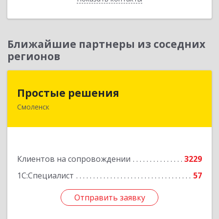
Ближайшие партнеры из соседних
регионов
Простые решения
Простые решения
Смоленск
214015, Смоленская обл, Смоленск г, Большая
Краснофлотская ул, дом № 17
Подробнее
Клиентов на сопровождении
3229
1С:Специалист
57
Отправить заявку
Отправить заявку