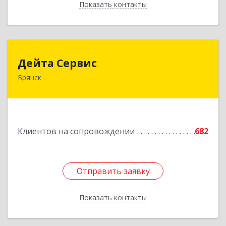
Показать контакты
Назад
Дейта Сервис
Дейта Сервис
Брянск
241035, Брянская обл, Брянск г, Ульянова ул,
дом № 4, оф.403
Подробнее
Клиентов на сопровождении
682
Отправить заявку
Отправить заявку
Показать контакты
Назад