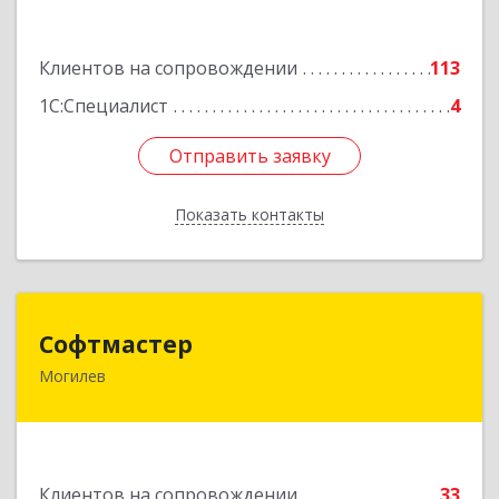
Подробнее
Клиентов на сопровождении
113
1С:Специалист
4
Отправить заявку
Отправить заявку
Показать контакты
Назад
Софтмастер
Софтмастер
Могилев
212017, Республика Беларусь, г.Могилев, ул.
Народного Ополчения, 16а-40
Подробнее
Клиентов на сопровождении
33