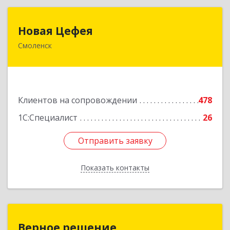
Новая Цефея
Новая Цефея
Смоленск
214018, Смоленская обл, Смоленск г, Раевского
ул, дом № 10
Подробнее
Клиентов на сопровождении
478
1С:Специалист
26
Отправить заявку
Отправить заявку
Показать контакты
Назад
Верное решение
Верное решение