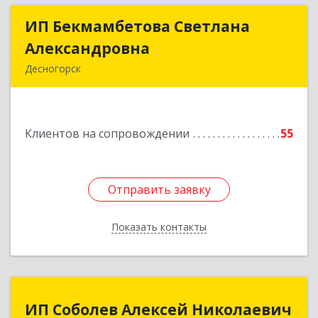
ИП Бекмамбетова Светлана
ИП Бекмамбетова Светлана
Александровна
Александровна
Десногорск
216400, Смоленская обл, Десногорск г, 4-й мкр,
дом № 7, кв.11
Клиентов на сопровождении
55
Подробнее
Отправить заявку
Отправить заявку
Показать контакты
Назад
ИП Соболев Алексей Николаевич
ИП Соболев Алексей Николаевич