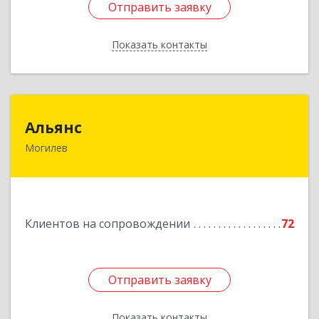
Отправить заявку
Отправить заявку
Показать контакты
Назад
Альянс
Альянс
Могилев
Беларусь, 212030, г.Могилев, ул.Ленинская, 7А
Подробнее
Клиентов на сопровождении
72
Отправить заявку
Отправить заявку
Показать контакты
Назад