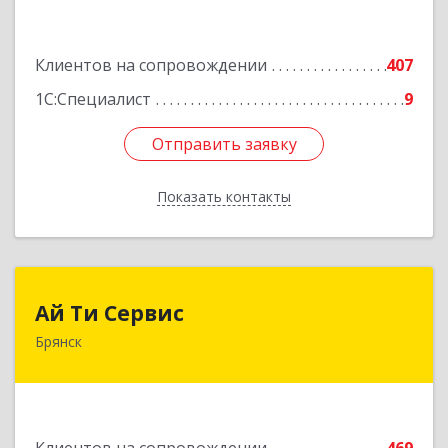
Подробнее
Клиентов на сопровождении
407
1С:Специалист
9
Отправить заявку
Отправить заявку
Показать контакты
Назад
Ай Ти Сервис
Ай Ти Сервис
Брянск
241035, Брянская обл, Брянск г, Брянской
Пролетарской Дивизии ул, дом № 9
Подробнее