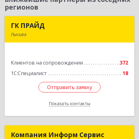
регионов
ГК ПРАЙД
ГК ПРАЙД
Лысьва
618909, Пермский край, Лысьва г, Репина ул,
дом № 41
Клиентов на сопровождении
372
Подробнее
1С:Специалист
18
Отправить заявку
Отправить заявку
Показать контакты
Назад
Компания Информ Сервис
Компания Информ Сервис