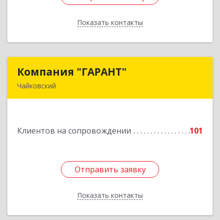
Показать контакты
Назад
Компания "ГАРАНТ"
Компания "ГАРАНТ"
Чайковский
617760, Пермский край, Чайковский г, Карла
Маркса ул, дом № 31, оф.3
Клиентов на сопровождении
101
Подробнее
Отправить заявку
Отправить заявку
Показать контакты
Назад