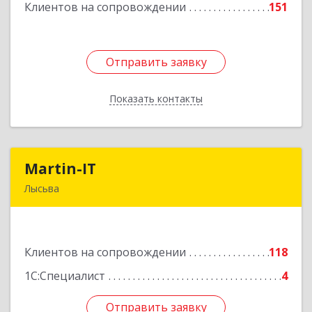
Клиентов на сопровождении
151
Подробнее
Отправить заявку
Отправить заявку
Показать контакты
Назад
Martin-IT
Martin-IT
Лысьва
618900, Пермский край, Лысьва г, Смышляева
ул, дом № 36, этаж 3, оф.7
Клиентов на сопровождении
118
Подробнее
1С:Специалист
4
Отправить заявку
Отправить заявку