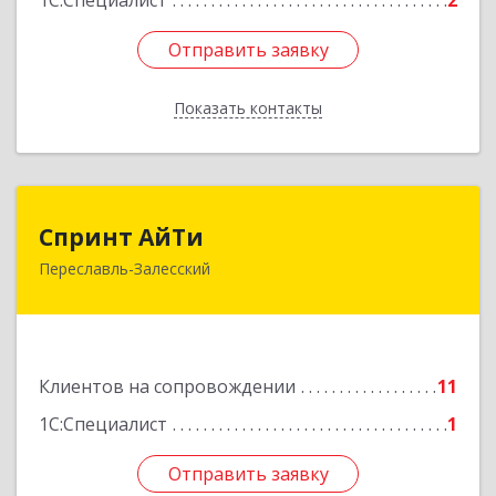
1С:Специалист
2
Отправить заявку
Отправить заявку
Показать контакты
Назад
Спринт АйТи
Спринт АйТи
Переславль-Залесский
152025, Ярославская обл, Переславль-
Залесский г, Менделеева ул, дом № 18, кв.7
Подробнее
Клиентов на сопровождении
11
1С:Специалист
1
Отправить заявку
Отправить заявку