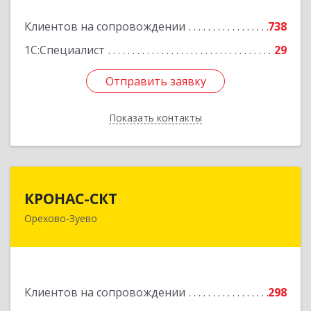
Клиентов на сопровождении
738
Подробнее
1С:Специалист
29
Отправить заявку
Отправить заявку
Показать контакты
Назад
КРОНАС-СКТ
КРОНАС-СКТ
Орехово-Зуево
142600, Московская обл, Орехово-Зуево г,
Бабушкина ул, дом № 2А, пом.31
Подробнее
Клиентов на сопровождении
298