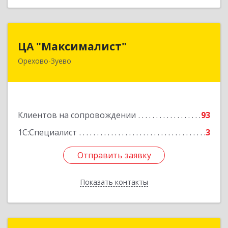
ЦА "Максималист"
ЦА "Максималист"
Орехово-Зуево
142600, Московская обл, Орехово-Зуево г,
Ленина ул, дом № 78
Подробнее
Клиентов на сопровождении
93
1С:Специалист
3
Отправить заявку
Отправить заявку
Показать контакты
Назад