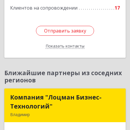
Клиентов на сопровождении
17
Отправить заявку
Отправить заявку
Показать контакты
Назад
Ближайшие партнеры из соседних
регионов
Компания "Лоцман Бизнес-
Компания "Лоцман Бизнес-
Технологий"
Технологий"
Владимир
600015, Владимирская обл, Владимир г,
Чайковского ул, дом № 40А, оф.21