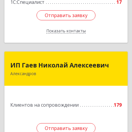
1С:Специалист
17
Отправить заявку
Отправить заявку
Показать контакты
Назад
ИП Гаев Николай Алексеевич
ИП Гаев Николай Алексеевич
Александров
601650, Владимирская обл, Александровский р-
н, Александров г, Свердлова ул, дом № 41, кв.57
Подробнее
Клиентов на сопровождении
179
Отправить заявку
Отправить заявку