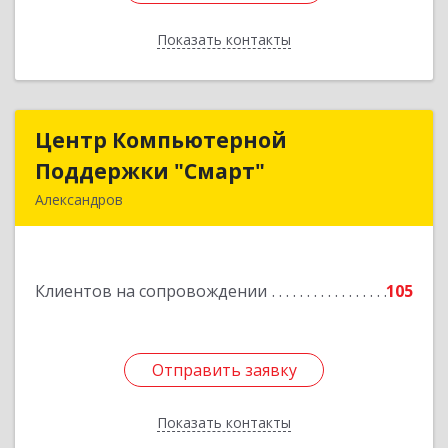
Показать контакты
Назад
Центр Компьютерной
Центр Компьютерной
Поддержки "Смарт"
Поддержки "Смарт"
Александров
601650, Владимирская обл, Александровский р-
н, Александров г, Институтская ул, дом № 1,
ком.74
Клиентов на сопровождении
105
Подробнее
Отправить заявку
Отправить заявку
Показать контакты
Назад