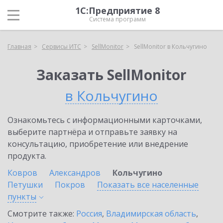
1С:Предприятие 8
Система программ
Главная
Сервисы ИТС
SellMonitor
SellMonitor в Кольчугино
Заказать SellMonitor
в Кольчугино
Ознакомьтесь с информационными карточками,
выберите партнёра и отправьте заявку на
консультацию, приобретение или внедрение
продукта.
Ковров
Александров
Кольчугино
Петушки
Покров
Показать все населенные
пункты
Смотрите также:
Россия
,
Владимирская область
,