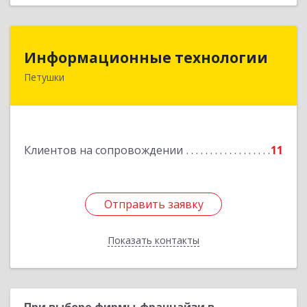
Информационные технологии
Информационные технологии
Петушки
601144, Владимирская обл, Петушки г,
Маяковского ул, дом № 19
Подробнее
Клиентов на сопровождении
11
Отправить заявку
Отправить заявку
Показать контакты
Назад