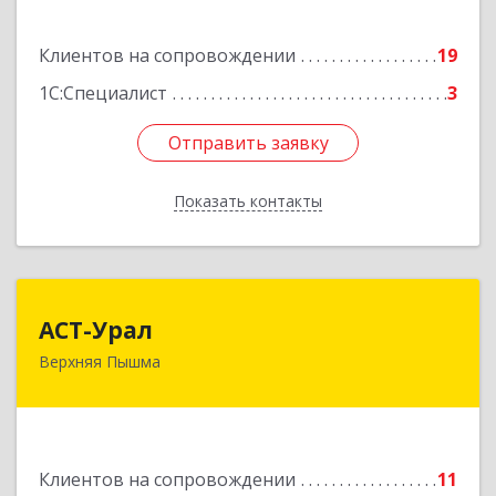
Подробнее
Клиентов на сопровождении
19
1С:Специалист
3
Отправить заявку
Отправить заявку
Показать контакты
Назад
АСТ-Урал
АСТ-Урал
Верхняя Пышма
624090, Свердловская обл, Верхняя Пышма г,
Уральских рабочих ул, дом № 45А - 76
Подробнее
Клиентов на сопровождении
11