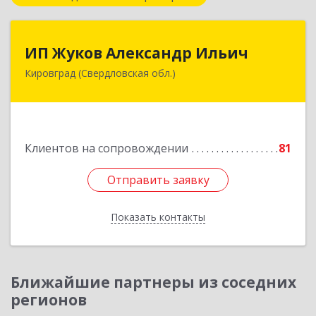
ИП Жуков Александр Ильич
ИП Жуков Александр Ильич
Кировград (Свердловская обл.)
624140, Свердловская обл, Кировград г,
Свердлова ул, дом № 68Б, оф.61
Подробнее
Клиентов на сопровождении
81
Отправить заявку
Отправить заявку
Показать контакты
Назад
Ближайшие партнеры из соседних
регионов