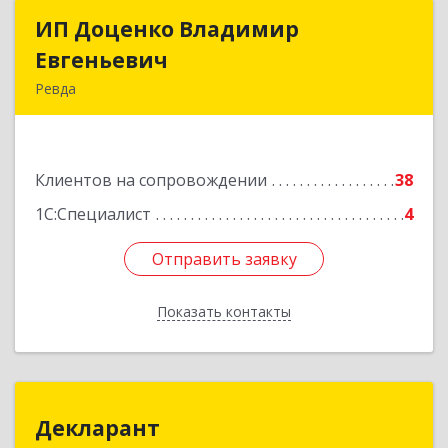
ИП Доценко Владимир
ИП Доценко Владимир
Евгеньевич
Евгеньевич
Ревда
623281, Свердловская обл, Ревда г, Карла
Либкнехта ул, дом № 35, кв.31
Клиентов на сопровождении
38
Подробнее
1С:Специалист
4
Отправить заявку
Отправить заявку
Показать контакты
Назад
Декларант
Декларант