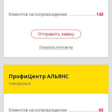
Подробнее
Клиентов на сопровождении
143
Отправить заявку
Отправить заявку
Показать контакты
Назад
ПрофиЦентр АЛЬЯНС
ПрофиЦентр АЛЬЯНС
Новоуральск
624133, Свердловская обл, Новоуральск г, Льва
Толстого ул, Здание № 2а, оф.106
Подробнее
Клиентов на сопровождении
63