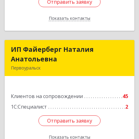
Отправить заявку
Отправить заявку
Показать контакты
Назад
ИП Файерберг Наталия
ИП Файерберг Наталия
Анатольевна
Анатольевна
Первоуральск
623119, Свердловская обл, Первоуральск г,
Строителей ул, дом № 38-24
Клиентов на сопровождении
45
Подробнее
1С:Специалист
2
Отправить заявку
Отправить заявку
Показать контакты
Назад