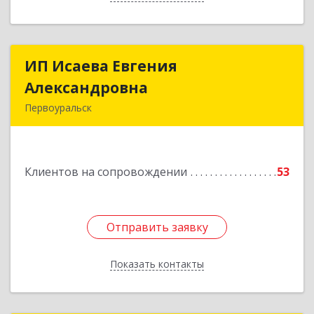
ИП Исаева Евгения
ИП Исаева Евгения
Александровна
Александровна
Первоуральск
Подробнее
Клиентов на сопровождении
53
Отправить заявку
Отправить заявку
Показать контакты
Назад