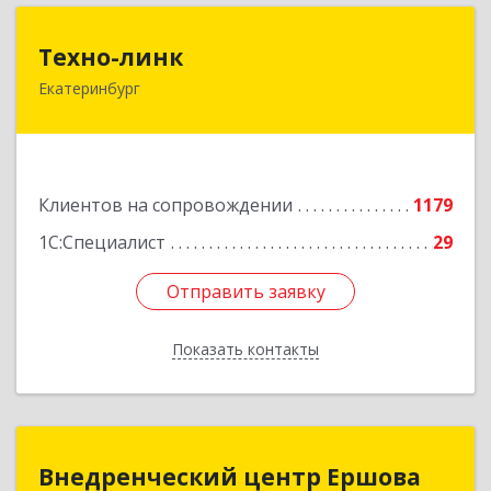
Техно-линк
Техно-линк
Екатеринбург
620000, Свердловская обл, Екатеринбург г,
Основинская ул, строение 10, оф.1116
Подробнее
Клиентов на сопровождении
1179
1С:Специалист
29
Отправить заявку
Отправить заявку
Показать контакты
Назад
Внедренческий центр Ершова
Внедренческий центр Ершова