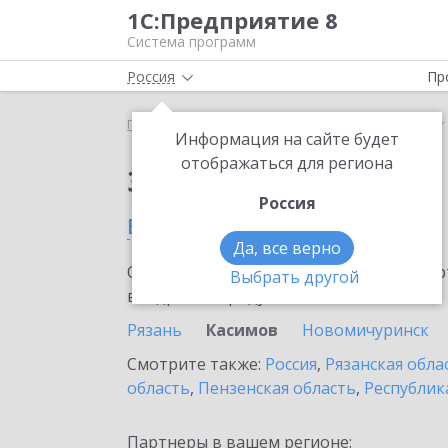
1С:Предприятие 8
Система программ
Россия
Пр
Главная
Сервисы ИТС
SellMonitor
SellMonitor
Информация на сайте будет
отображаться для региона
Заказать SellMonitor
Россия
в Касимове
Да, все верно
Ознакомьтесь с информационными карт
Выбрать другой
внедрение продукта.
Рязань
Касимов
Новомичуринск
Смотрите также:
Россия
,
Рязанская обла
область
,
Пензенская область
,
Республик
Партнеры в вашем регионе: