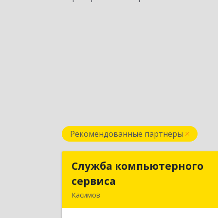
Рекомендованные партнеры
Служба компьютерного
Служба компьютерног
сервиса
сервис
Касимов
391300, Рязанская обл., г.Касимов
ул.Советская 13