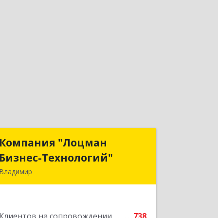
Компания "Лоцман
Компания "Лоцман
Бизнес-Технологий"
Бизнес-Технологий"
Владимир
600015, Владимирская обл, Владимир
г, Чайковского ул, дом № 40А, оф.21
Клиентов на сопровождении
738
Подробнее