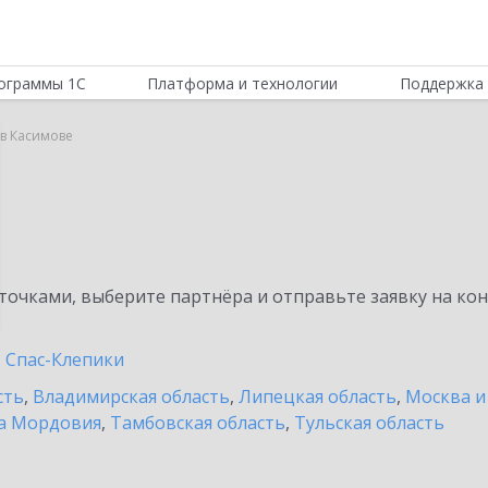
ограммы 1С
Платформа и технологии
Поддержка 
 в Касимове
очками, выберите партнёра и отправьте заявку на ко
Спас-Клепики
сть
,
Владимирская область
,
Липецкая область
,
Москва и
а Мордовия
,
Тамбовская область
,
Тульская область