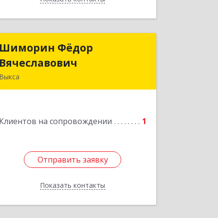
Шиморин Фёдор
Шиморин Фёдор
Вячеславович
Вячеславович
Выкса
Подробнее
Клиентов на сопровождении
1
Отправить заявку
Отправить заявку
Показать контакты
Назад