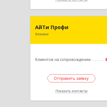
АйТи Проф
АйТи Профи
Вязники
Подробне
Клиентов на сопровождении
Отправить заявку
Отправить заявку
Показать контакты
Назад