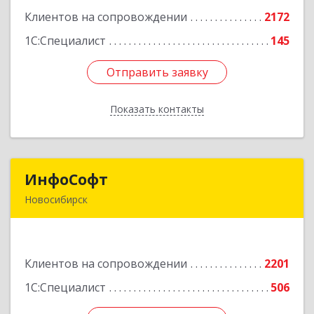
корпус 2Б, пом.5а
Клиентов на сопровождении
2172
Подробнее
1С:Специалист
145
Отправить заявку
Отправить заявку
Показать контакты
Назад
ИнфоСофт
ИнфоСофт
Новосибирск
630091, Новосибирская обл, Новосибирск г,
Крылова ул, дом № 31
Клиентов на сопровождении
2201
Подробнее
1С:Специалист
506