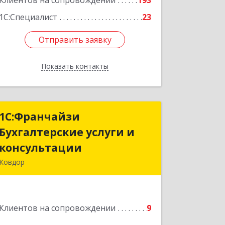
Клиентов на сопровождении
193
1С:Специалист
23
Отправить заявку
Отправить заявку
Показать контакты
Назад
1С:Франчайзи
1С:Франчайзи
Бухгалтерские услуги и
Бухгалтерские услуги и
консультации
консультации
Ковдор
Подробнее
Клиентов на сопровождении
9