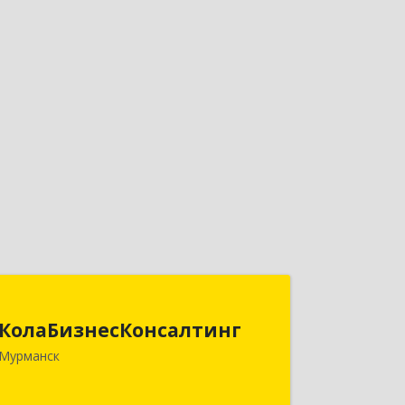
КолаБизнесКонсалтинг
КолаБизнесКонсалтинг
183074, Мурманская обл, Мурманск г,
Мурманск
Полярный Круг ул, дом № 3