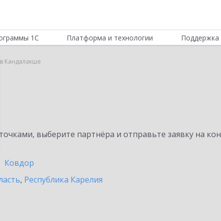
ограммы 1С
Платформа и технологии
Поддержка 
r в Кандалакше
очками, выберите партнёра и отправьте заявку на ко
Ковдор
ласть
,
Республика Карелия