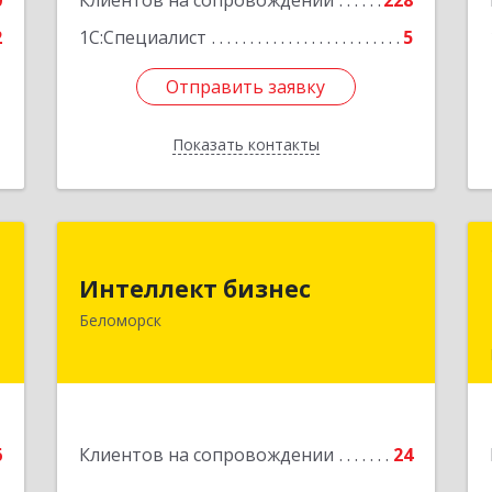
0
Клиентов на сопровождении
228
2
1С:Специалист
5
Отправить заявку
Отправить заявку
Показать контакты
Назад
й
Интеллект бизнес
ч
Интеллект бизнес
г. Беломорск, Портовое шоссе, д.1
Беломорск
Подробнее
е
6
Клиентов на сопровождении
24