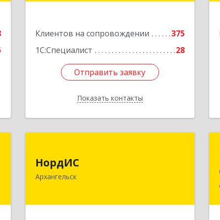
Подробнее
е
8
Клиентов на сопровождении
375
5
1С:Специалист
28
Отправить заявку
Отправить заявку
Показать контакты
Назад
"
НордИС
НордИС
,
163071, Архангельская обл,
Архангельск
9
Архангельск г, Гайдара ул, дом № 55,
оф.18
е
Подробнее