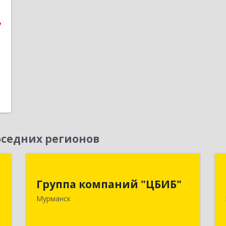
е
7
1
седних регионов
й
Группа компаний "ЦБИБ"
"
Группа компаний "ЦБИБ"
183010, Мурманская обл, Мурманск г,
Мурманск
Кирова пр-кт, дом № 17
,
0