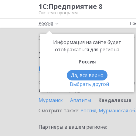
1С:Предприятие 8
Система программ
Россия
Пр
Главная
Сервисы ИТС
SellMonitor
SellMonito
Информация на сайте будет
отображаться для региона
Заказать SellMonitor
Россия
в Кандалакше
Да, все верно
Ознакомьтесь с информационными карт
Выбрать другой
внедрение продукта.
Мурманск
Апатиты
Кандалакша
Смотрите также:
Россия
,
Мурманская об
Партнеры в вашем регионе: