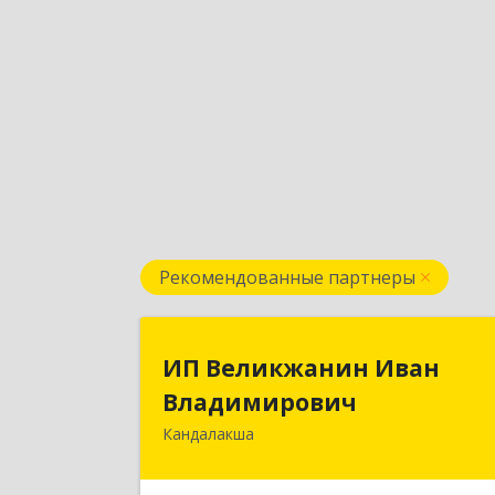
Рекомендованные партнеры
ИП Великжанин Ива
ИП Великжанин Иван
Владимирови
Владимирович
Кандалакша
184046, Мурманская обл, Кандалакш
г, Наймушина ул, дом № 16, кв.3