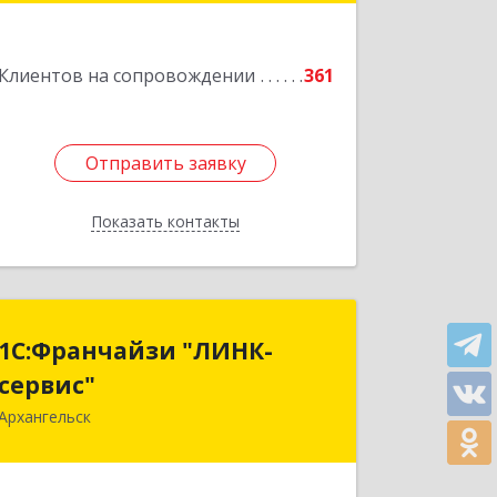
Подробнее
Клиентов на сопровождении
361
Отправить заявку
Отправить заявку
Показать контакты
Назад
1С:Франчайзи "ЛИНК-
1С:Франчайзи "ЛИНК-
сервис"
сервис"
Архангельск
163000, Архангельская обл,
Архангельск г, Ленина пл., дом № 4,
оф.1810 (18 этаж)