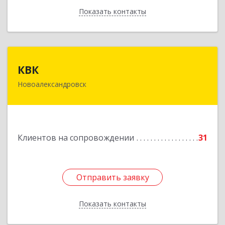
Показать контакты
Назад
КВК
КВК
Новоалександровск
356000, Ставропольский край,
Новоалександровск г, Маршала Жукова ул, дом
№ 50
Подробнее
Клиентов на сопровождении
31
Отправить заявку
Отправить заявку
Показать контакты
Назад