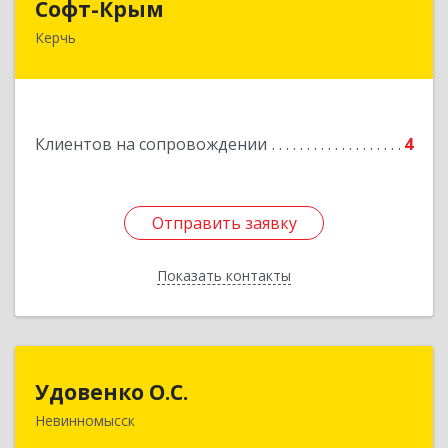
Софт-Крым
Керчь
Республика Калмыкия, г. Элиста, ул. Губаревича,
5, офис 304
Подробнее
Клиентов на сопровождении
4
Отправить заявку
Отправить заявку
Показать контакты
Назад
Удовенко О.С.
Удовенко О.С.
Невинномысск
357 100, г.Невинномысск, ул.Революцеонная,