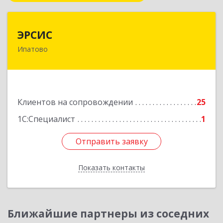
ЭРСИС
ЭРСИС
Ипатово
356630, Ставропольский край, Ипатово г,
Гагарина ул, дом № 38
Подробнее
Клиентов на сопровождении
25
1С:Специалист
1
Отправить заявку
Отправить заявку
Показать контакты
Назад
Ближайшие партнеры из соседних