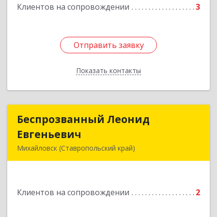
Подробнее
Клиентов на сопровождении
3
Отправить заявку
Отправить заявку
Показать контакты
Назад
Беспрозванный Леонид
Беспрозванный Леонид
Евгеньевич
Евгеньевич
Михайловск (Ставропольский край)
Подробнее
Клиентов на сопровождении
2