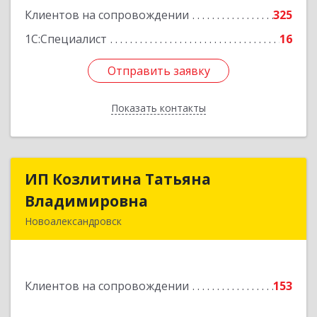
Клиентов на сопровождении
325
1С:Специалист
16
Отправить заявку
Отправить заявку
Показать контакты
Назад
ИП Козлитина Татьяна
ИП Козлитина Татьяна
Владимировна
Владимировна
Новоалександровск
356000, Ставропольский край,
Новоалександровск г, Гайдара пер, дом № 25
Клиентов на сопровождении
153
Подробнее