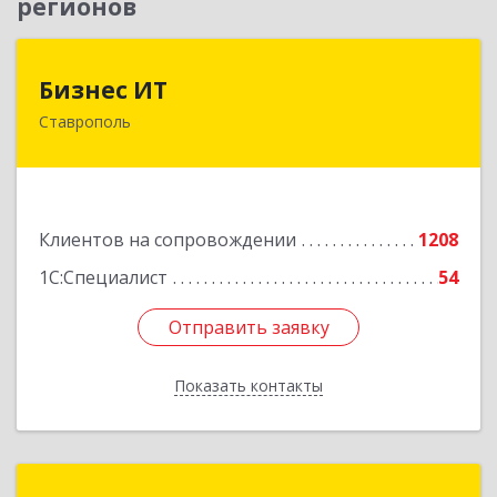
регионов
Бизнес ИТ
Бизнес ИТ
Ставрополь
355035, Ставропольский край, Ставрополь г, 1
Промышленная ул, дом № 3, корпус А
Подробнее
Клиентов на сопровождении
1208
1С:Специалист
54
Отправить заявку
Отправить заявку
Показать контакты
Назад