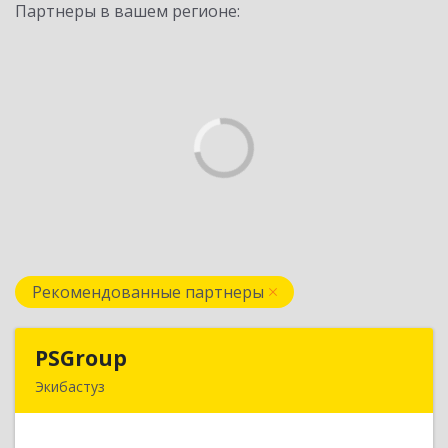
Партнеры в вашем регионе:
Рекомендованные партнеры
PSGroup
PSGroup
Экибастуз
КАЗАХСТАН, 141200, Павлодарская обл.,
Экибастуз г., Горняков, дом № 14, к.85