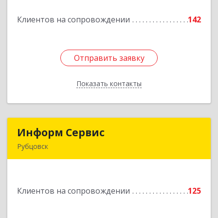
Клиентов на сопровождении
142
Подробнее
Отправить заявку
Отправить заявку
Показать контакты
Назад
Информ Сервис
Информ Сервис
Рубцовск
658204, Алтайский край, Рубцовск г, Алтайская
ул, дом № 7
Клиентов на сопровождении
125
Подробнее