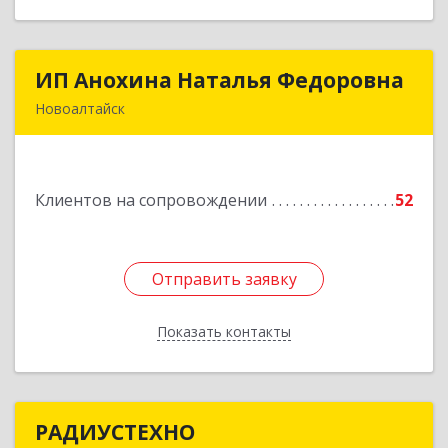
ИП Анохина Наталья Федоровна
ИП Анохина Наталья Федоровна
Новоалтайск
658041, Алтайский край, Новоалтайск г,
Белоярская ул, дом № 132
Клиентов на сопровождении
52
Подробнее
Отправить заявку
Отправить заявку
Показать контакты
Назад
РАДИУСТЕХНО
РАДИУСТЕХНО