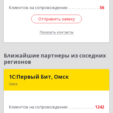
Клиентов на сопровождении
56
Подробнее
Отправить заявку
Отправить заявку
Показать контакты
Назад
Ближайшие партнеры из соседних
регионов
1С:Первый Бит, Омск
1С:Первый Бит, Омск
Омск
644099, Омская обл, Омск г, Гагарина ул, дом №
14, оф.208
Клиентов на сопровождении
1242
Подробнее