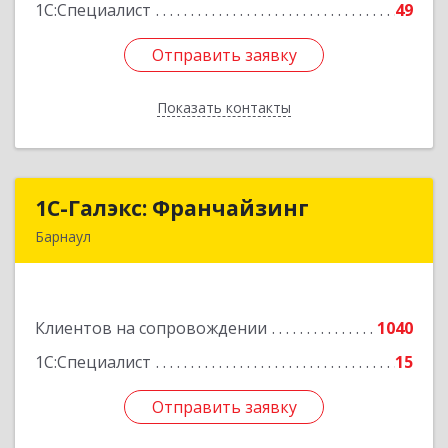
1С:Специалист
49
Отправить заявку
Отправить заявку
Показать контакты
Назад
1С-Галэкс: Франчайзинг
1С-Галэкс: Франчайзинг
Барнаул
656015, Алтайский край, Барнаул г, Деповская
ул, дом № 7, каб.А-105
Клиентов на сопровождении
1040
Подробнее
1С:Специалист
15
Отправить заявку
Отправить заявку