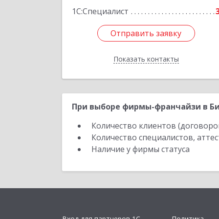
1С:Специалист
Отправить заявку
Отправить заявку
Показать контакты
Назад
При выборе фирмы-франчайзи в Би
Количество клиентов (договоро
Количество специалистов, атте
Наличие у фирмы статуса
Вход для партнеров 1С
Политика