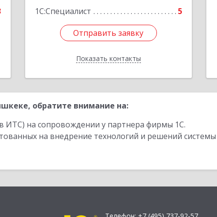
3
1С:Специалист
5
Отправить заявку
Отправить заявку
Показать контакты
Назад
шкеке, обратите внимание на:
в ИТС) на сопровождении у партнера фирмы 1С.
стованных на внедрение технологий и решений системы
Телефон:
+7 (495) 737-92-57