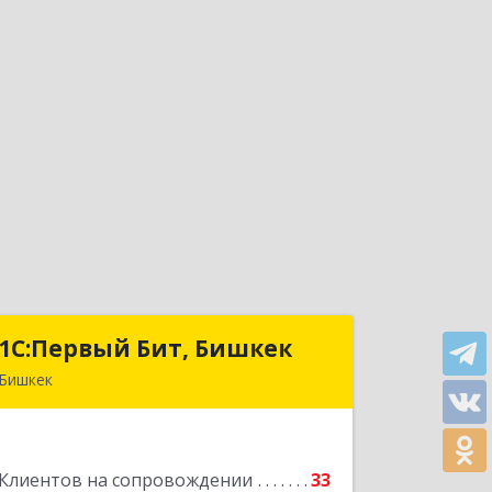
1С:Первый Бит, Бишкек
1С:Первый Бит, Бишкек
Бишкек
г.Бишкек, Октябрьский район, ул.
Юнусалиева, дом 80, Офис 211
Клиентов на сопровождении
33
Подробнее