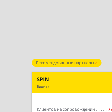
Рекомендованные партнеры
SPIN
SPI
Бишкек
Кыргызская республика, г.Бишкек, ул
Усенбаева, 138 
Клиентов на сопровождении
7
Подробне