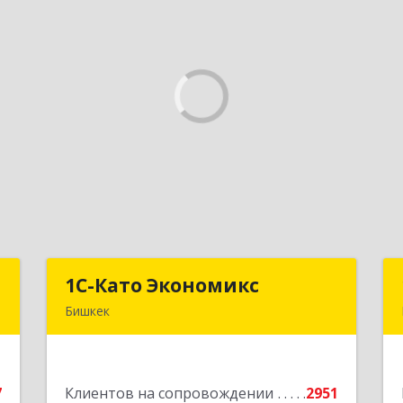
N
1С-Като Экономикс
1С-Като Экономикс
Бишкек
.
720021, Кыргызстан, г. Бишкек, ул.
А
Шопокова, д. 89
7
Клиентов на сопровождении
2951
е
Подробнее