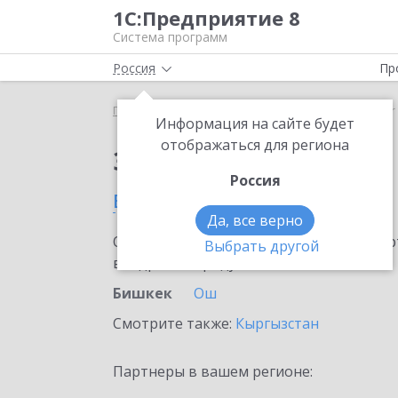
1С:Предприятие 8
Система программ
Россия
Пр
Главная
Сервисы ИТС
SellMonitor
SellMonito
Информация на сайте будет
отображаться для региона
Заказать SellMonitor
Россия
в Бишкеке
Да, все верно
Ознакомьтесь с информационными карт
Выбрать другой
внедрение продукта.
Бишкек
Ош
Смотрите также:
Кыргызстан
Партнеры в вашем регионе: