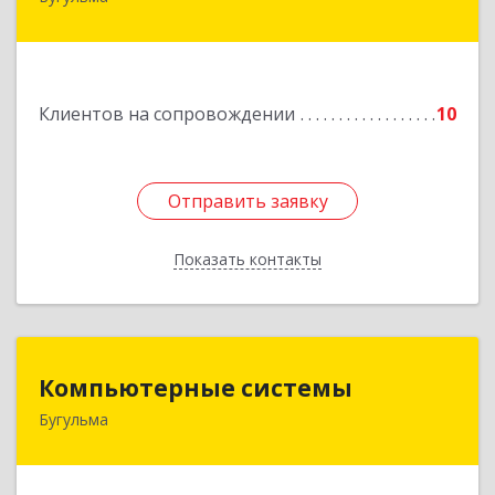
423231, РТ, Бугульма, ул.Белинского, д.13
Подробнее
Клиентов на сопровождении
10
Отправить заявку
Отправить заявку
Показать контакты
Назад
Компьютерные системы
Компьютерные системы
Бугульма
420111, Республика Татарстан, Бугульма,
ул.Лево-Булачная, дом № 24, помещение 17