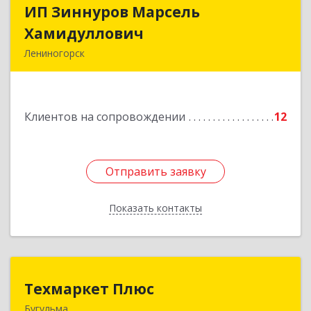
ИП Зиннуров Марсель
ИП Зиннуров Марсель
Хамидуллович
Хамидуллович
Лениногорск
423250, Татарстан Респ, Лениногорский р-н,
Лениногорск г, Халиуллина ул, дом № 79
Клиентов на сопровождении
12
Подробнее
Отправить заявку
Отправить заявку
Показать контакты
Назад
Техмаркет Плюс
Техмаркет Плюс
Бугульма