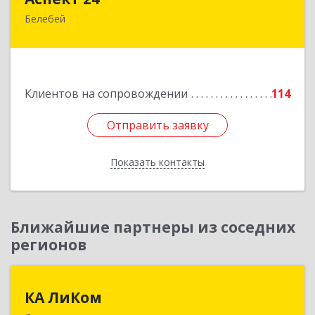
Белебей
452000, Башкортостан Респ, Белебей г, им
В.И.Ленина ул, дом № 23/1
Подробнее
Клиентов на сопровождении
114
Отправить заявку
Отправить заявку
Показать контакты
Назад
Ближайшие партнеры из соседних
регионов
КА ЛиКом
КА ЛиКом