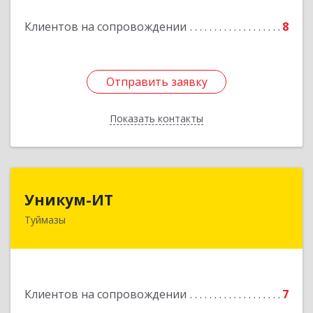
Подробнее
Клиентов на сопровождении
8
Отправить заявку
Отправить заявку
Показать контакты
Назад
Уникум-ИТ
Уникум-ИТ
Туймазы
452757, Башкортостан Респ, Туймазинский р-н,
Туймазы г, Заводской пер, дом № 2, корпус Б
Подробнее
Клиентов на сопровождении
7