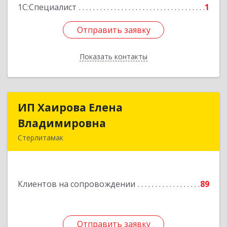
1С:Специалист
1
Отправить заявку
Отправить заявку
Показать контакты
Назад
ИП Хаирова Елена
ИП Хаирова Елена
Владимировна
Владимировна
Стерлитамак
Подробнее
Клиентов на сопровождении
89
Отправить заявку
Отправить заявку