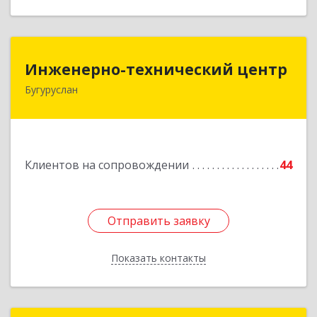
Инженерно-технический центр
Инженерно-технический центр
Бугуруслан
461633, Оренбургская обл, Бугуруслан г,
Больничный пер, дом № 8
Подробнее
Клиентов на сопровождении
44
Отправить заявку
Отправить заявку
Показать контакты
Назад