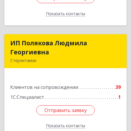
Показать контакты
Назад
ИП Полякова Людмила
ИП Полякова Людмила
Георгиевна
Георгиевна
Стерлитамак
453120, Башкортостан Респ, Стерлитамак г,
Имая Насыри ул, дом № 1, кв.74
Клиентов на сопровождении
39
Подробнее
1С:Специалист
1
Отправить заявку
Отправить заявку
Показать контакты
Назад