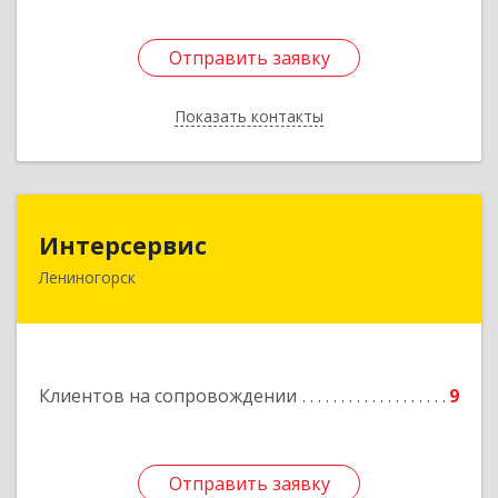
Отправить заявку
Отправить заявку
Показать контакты
Назад
Интерсервис
Интерсервис
Лениногорск
423250, Татарстан Респ, Лениногорск г,
Гагарина ул, дом № 36
Подробнее
Клиентов на сопровождении
9
Отправить заявку
Отправить заявку