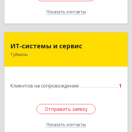
Показать контакты
Назад
ИТ-системы и сервис
ИТ-системы и сервис
Туймазы
452 750, 452750, Башкортостан Респ,
Туймазинский р-н, Туймазы г, Заводская ул,
дом № 11
Подробнее
Клиентов на сопровождении
1
Отправить заявку
Отправить заявку
Показать контакты
Назад