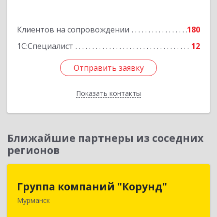
Подробнее
Клиентов на сопровождении
180
1С:Специалист
12
Отправить заявку
Отправить заявку
Показать контакты
Назад
Ближайшие партнеры из соседних
регионов
Группа компаний "Корунд"
Группа компаний "Корунд"
Мурманск
183025, Мурманская обл, Мурманск г, Тарана
ул, дом № 10