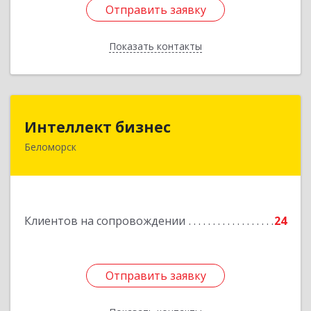
Отправить заявку
Отправить заявку
Показать контакты
Назад
Интеллект бизнес
Интеллект бизнес
Беломорск
г. Беломорск, Портовое шоссе, д.1
Подробнее
Клиентов на сопровождении
24
Отправить заявку
Отправить заявку