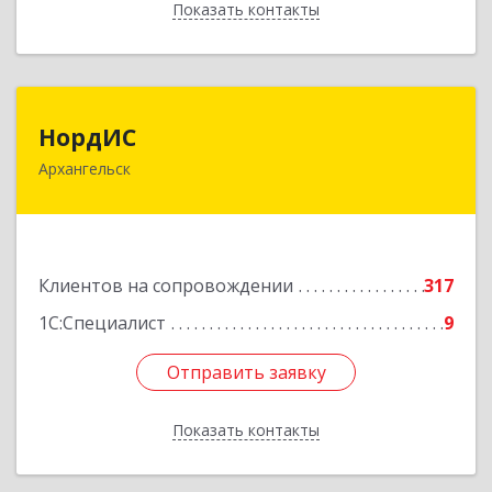
Показать контакты
Назад
НордИС
НордИС
Архангельск
163071, Архангельская обл, Архангельск г,
Гайдара ул, дом № 55, оф.18
Подробнее
Клиентов на сопровождении
317
1С:Специалист
9
Отправить заявку
Отправить заявку
Показать контакты
Назад