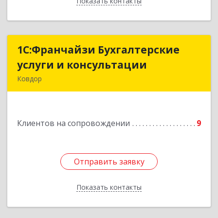
Показать контакты
Назад
1С:Франчайзи Бухгалтерские
1С:Франчайзи Бухгалтерские
услуги и консультации
услуги и консультации
Ковдор
Подробнее
Клиентов на сопровождении
9
Отправить заявку
Отправить заявку
Показать контакты
Назад