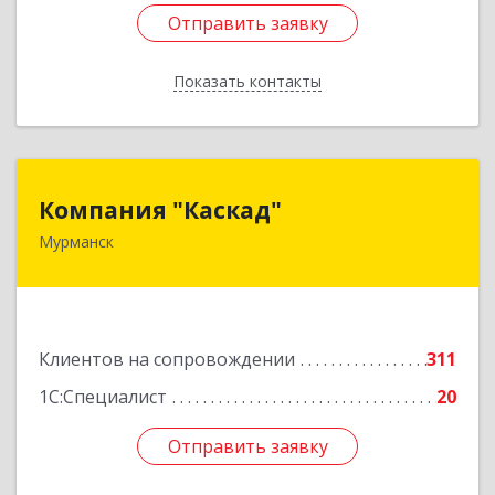
Отправить заявку
Отправить заявку
Показать контакты
Назад
Компания "Каскад"
Компания "Каскад"
Мурманск
183038, Мурманская обл, Мурманск г, Бабикова
проезд, дом № 12, кв.59
Подробнее
Клиентов на сопровождении
311
1С:Специалист
20
Отправить заявку
Отправить заявку