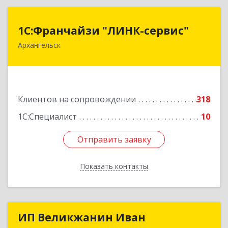
1С:Франчайзи "ЛИНК-сервис"
1С:Франчайзи "ЛИНК-сервис"
Архангельск
163000, Архангельская обл, Архангельск г,
Ленина пл., дом № 4, оф.1810 (18 этаж)
Подробнее
Клиентов на сопровождении
318
1С:Специалист
10
Отправить заявку
Отправить заявку
Показать контакты
Назад
ИП Великжанин Иван
ИП Великжанин Иван