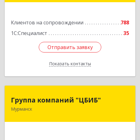
Подробнее
Клиентов на сопровождении
788
1С:Специалист
35
Отправить заявку
Отправить заявку
Показать контакты
Назад
Группа компаний "ЦБИБ"
Группа компаний "ЦБИБ"
Мурманск
183010, Мурманская обл, Мурманск г, Кирова
пр-кт, дом № 17
Подробнее