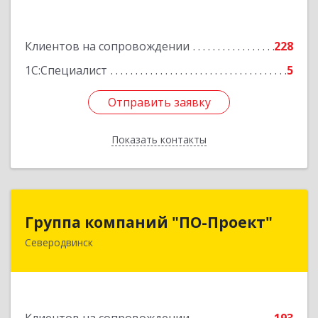
оф.13
Подробнее
Клиентов на сопровождении
228
1С:Специалист
5
Отправить заявку
Отправить заявку
Показать контакты
Назад
Группа компаний "ПО-Проект"
Группа компаний "ПО-Проект"
Северодвинск
164500, Архангельская обл, Северодвинск г,
Бойчука ул, дом № 3, оф.401
Подробнее