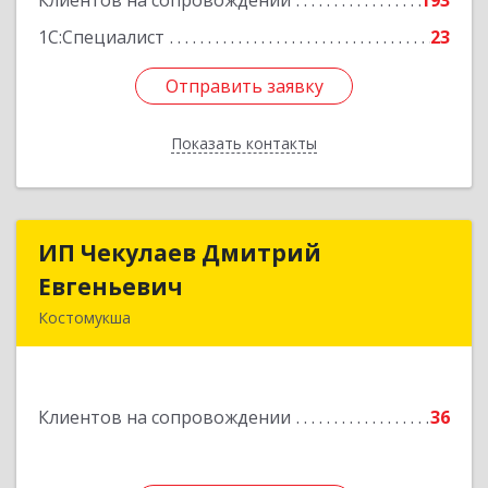
Клиентов на сопровождении
193
1С:Специалист
23
Отправить заявку
Отправить заявку
Показать контакты
Назад
ИП Чекулаев Дмитрий
ИП Чекулаев Дмитрий
Евгеньевич
Евгеньевич
Костомукша
Подробнее
Клиентов на сопровождении
36