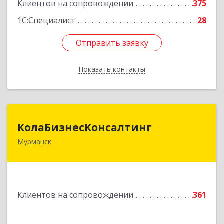
Клиентов на сопровождении
375
1С:Специалист
28
Отправить заявку
Отправить заявку
Показать контакты
Назад
КолаБизнесКонсалтинг
КолаБизнесКонсалтинг
Мурманск
183074, Мурманская обл, Мурманск г,
Полярный Круг ул, дом № 3
Подробнее
Клиентов на сопровождении
361