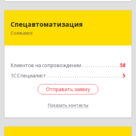
Спецавтоматизация
Спецавтоматизация
Соликамск
618547, Пермский край, Соликамск г,
Транспортная ул, дом № 4
Подробнее
Клиентов на сопровождении
58
1С:Специалист
5
Отправить заявку
Отправить заявку
Показать контакты
Назад
М-АйТи НАО