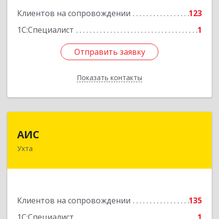
Клиентов на сопровождении
123
1С:Специалист
1
Отправить заявку
Отправить заявку
Показать контакты
Назад
АИС
АИС
Ухта
169310, Коми Респ, Ухта г, Первомайская ул.,
дом № 35А
Подробнее
Клиентов на сопровождении
135
1С:Специалист
1