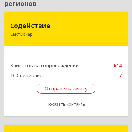
регионов
Содействие
Содействие
Сыктывкар
167004, Коми Респ, Сыктывкар г, Первомайская
ул, дом № 149
Подробнее
Клиентов на сопровождении
614
1С:Специалист
7
Отправить заявку
Отправить заявку
Показать контакты
Назад