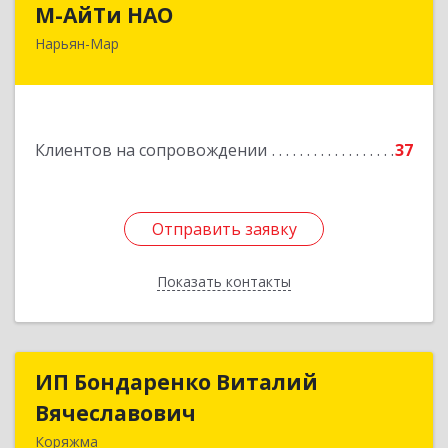
М-АйТи НАО
Нарьян-Мар
166000, Ненецкий АО, Нарьян-Мар г,
Авиаторов ул, дом № 15, корпус А
Подробнее
Клиентов на сопровождении
37
Отправить заявку
Отправить заявку
Показать контакты
Назад
ИП Бондаренко Виталий
ИП Бондаренко Виталий
Вячеславович
Вячеславович
Коряжма