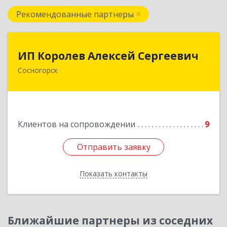
Рекомендованные партнеры
ИП Королев Алексей Сергеевич
ИП Королев Алексей Сергеевич
Сосногорск
169500, Коми Респ, Сосногорск г, Советская ул,
дом № 30, кв.12
Подробнее
Клиентов на сопровождении
9
Отправить заявку
Отправить заявку
Показать контакты
Назад
Ближайшие партнеры из соседних