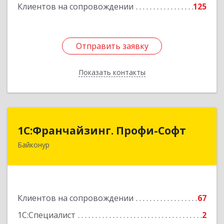
Клиентов на сопровождении
125
Отправить заявку
Отправить заявку
Показать контакты
Назад
1С:Франчайзинг. Профи-Софт
1С:Франчайзинг. Профи-Софт
Байконур
468320, Байконур г, Ленина ул, дом № 10,
кв.1+2+3
Подробнее
Клиентов на сопровождении
67
1С:Специалист
2