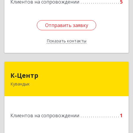
Клиентов на сопровождении
5
Отправить заявку
Отправить заявку
Показать контакты
Назад
К-Центр
К-Центр
Кувандык
462243, Оренбургская обл, Кувандыкский р-н,
Кувандык г, Ленина ул, дом № 20
Подробнее
Клиентов на сопровождении
1