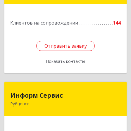
Подробнее
Клиентов на сопровождении
144
Отправить заявку
Отправить заявку
Показать контакты
Назад
Информ Сервис
Информ Сервис
Рубцовск
658204, Алтайский край, Рубцовск г, Алтайская
ул, дом № 7
Подробнее