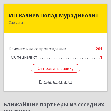
ИП Валиев Полад Мурадинович
ИП Валиев Полад Мурадинович
Сарыагаш
160900, Республика Казахстан, Туркестанская
область, Сарыагашский район, г. Сарыагаш, ул.
Исмайлова, дом № 37 В
Подробнее
Клиентов на сопровождении
201
1С:Специалист
1
Отправить заявку
Отправить заявку
Показать контакты
Назад
Ближайшие партнеры из соседних
регионов