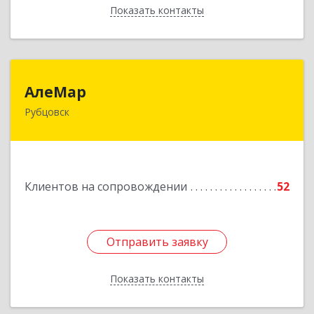
Показать контакты
Назад
АлеМар
АлеМар
Рубцовск
658210, Алтайский край, Рубцовск г,
Комсомольская ул, дом № 80
Подробнее
Клиентов на сопровождении
52
Отправить заявку
Отправить заявку
Показать контакты
Назад