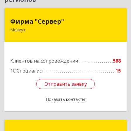
Фирма "Сервер"
Фирма "Сервер"
Мелеуз
453852, Башкортостан Респ, Мелеузовский р-н,
Мелеуз г, 32-й мкр, дом № 36
Подробнее
Клиентов на сопровождении
588
1С:Специалист
15
Отправить заявку
Отправить заявку
Показать контакты
Назад
Точные решения