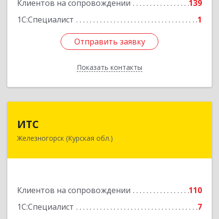
Клиентов на сопровождении
139
1С:Специалист
1
Отправить заявку
Отправить заявку
Показать контакты
Назад
ИТС
ИТС
Железногорск (Курская обл.)
307178, Курская обл, Железногорск г,
Димитрова ул, дом № 3, корпус 5, оф.5
Подробнее
Клиентов на сопровождении
110
1С:Специалист
7