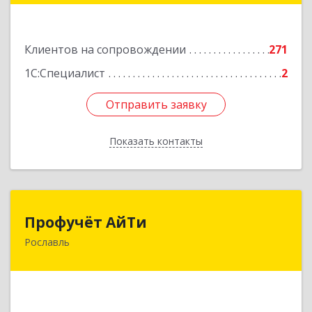
Подробнее
Клиентов на сопровождении
271
1С:Специалист
2
Отправить заявку
Отправить заявку
Показать контакты
Назад
Профучёт АйТи
Профучёт АйТи
Рославль
216500, Смоленская обл, Рославльский р-н,
Рославль г, Урицкого ул, дом № 13, кв.4
Подробнее