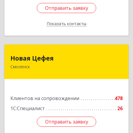
Отправить заявку
Отправить заявку
Показать контакты
Назад
Новая Цефея
Новая Цефея
Смоленск
214018, Смоленская обл, Смоленск г, Раевского
ул, дом № 10
Подробнее
Клиентов на сопровождении
478
1С:Специалист
26
Отправить заявку
Отправить заявку