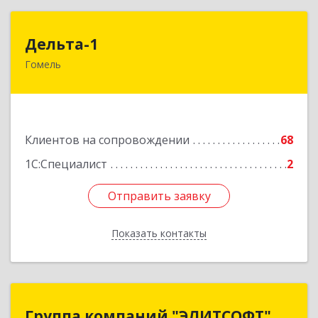
Дельта-1
Дельта-1
Гомель
246031, г. Гомель, ул. Рощинская, 2, 1 этаж
Подробнее
Клиентов на сопровождении
68
1С:Специалист
2
Отправить заявку
Отправить заявку
Показать контакты
Назад
Группа компаний "ЭЛИТСОФТ"
Группа компаний "ЭЛИТСОФТ"