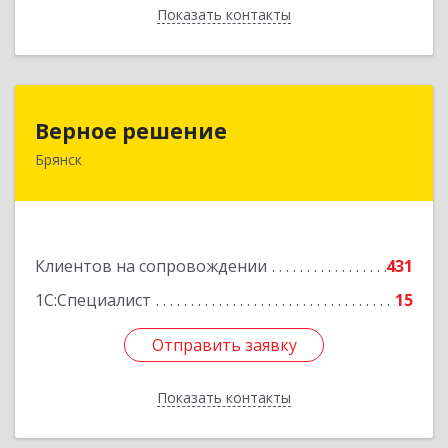
Показать контакты
Назад
Верное решение
Верное решение
Брянск
241035, Брянская обл, Брянск г, Ульянова ул,
дом № 4, оф.307
Подробнее
Клиентов на сопровождении
431
1С:Специалист
15
Отправить заявку
Отправить заявку
Показать контакты
Назад