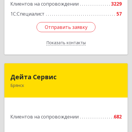
Клиентов на сопровождении
3229
1С:Специалист
57
Отправить заявку
Отправить заявку
Показать контакты
Назад
Дейта Сервис
Дейта Сервис
Брянск
241035, Брянская обл, Брянск г, Ульянова ул,
дом № 4, оф.403
Подробнее
Клиентов на сопровождении
682