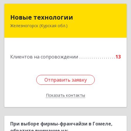
Новые технологии
Новые технологии
Железногорск (Курская обл.)
307170, Курская обл, Железногорский р-н,
Железногорск г, Автолюбителей пер, дом № 5,
офис 7
Подробнее
Клиентов на сопровождении
13
Отправить заявку
Отправить заявку
Показать контакты
Назад
При выборе фирмы-франчайзи в Гомеле,
обратите внимание на: