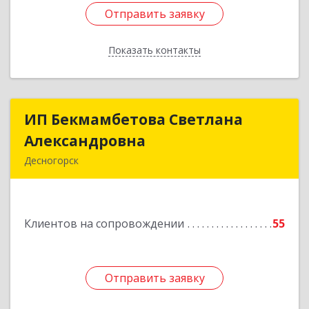
Отправить заявку
Отправить заявку
Показать контакты
Назад
ИП Бекмамбетова Светлана
ИП Бекмамбетова Светлана
Александровна
Александровна
Десногорск
216400, Смоленская обл, Десногорск г, 4-й мкр,
дом № 7, кв.11
Клиентов на сопровождении
55
Подробнее
Отправить заявку
Отправить заявку