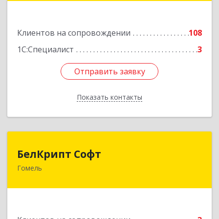
Подробнее
Клиентов на сопровождении
108
1С:Специалист
3
Отправить заявку
Отправить заявку
Показать контакты
Назад
БелКрипт Софт
БелКрипт Софт
Гомель
Беларусь, 246046, г. Гомель, МЖК "Солнечный",
корпус 6, помещение 8
Подробнее