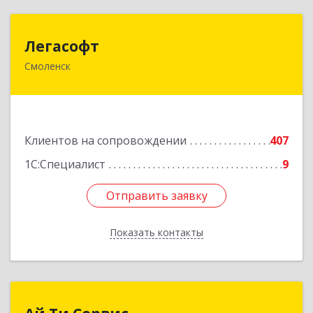
Легасофт
Легасофт
Смоленск
214018, Смоленская обл, Смоленск г, Ново-
Рославльская ул, дом № 13
Подробнее
Клиентов на сопровождении
407
1С:Специалист
9
Отправить заявку
Отправить заявку
Показать контакты
Назад
Ай Ти Сервис