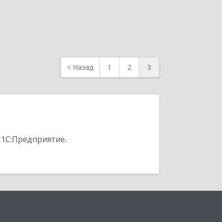
<
Назад
1
2
3
 1С:Предприятие.