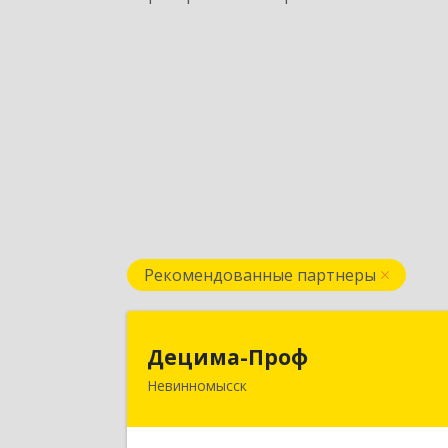
Рекомендованные партнеры
Децима-Про
Децима-Проф
Невинномысск
357100, Ставропольский край
Невинномысск г, Гагарина ул, дом 
6