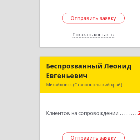
Отправить заявку
Отправить заявку
Показать контакты
Назад
Беспрозванный Леонид
Беспрозванный Леони
Евгеньевич
Евгеньеви
Михайловск (Ставропольский край)
Подробне
Клиентов на сопровождении
Отправить заявку
Отправить заявку