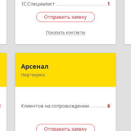
1С:Специалист
1
Подробнее
Отправить заявку
Отправить заявку
Показать контакты
Назад
д
Арсенал
Арсенал
ч
Нефтекумск
Ставропольский край, Нефтекумск г,
Дзержинского ул, дом № 11А
е
Подробнее
2
Клиентов на сопровождении
6
Отправить заявку
Отправить заявку