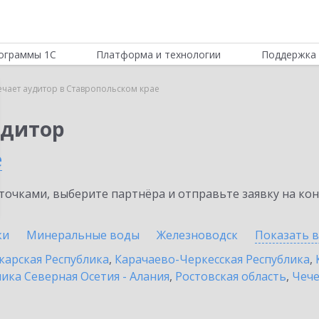
ограммы 1С
Платформа и технологии
Поддержка 
ечает аудитор в Ставропольском крае
удитор
е
очками, выберите партнёра и отправьте заявку на ко
ки
Минеральные воды
Железноводск
Показать 
карская Республика
,
Карачаево-Черкесская Республика
,
ика Северная Осетия - Алания
,
Ростовская область
,
Чече