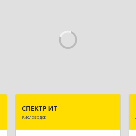
ф
СПЕКТР ИТ
СПЕКТР ИТ
Кисловодск
,
357736, Ставропольский край,
№
Кисловодск г, Ставропольская ул, дом
3
№ 8