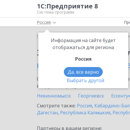
1С:Предприятие 8
Система программ
Россия
Пр
Главная
Сервисы ИТС
Отвечает аудитор
Отв
Информация на сайте будет
отображаться для региона
Заказать Отвечает а
Россия
в Ставропольском кра
Да, все верно
Ознакомьтесь с информационными карт
Выбрать другой
внедрение продукта.
Невинномысск
Георгиевск
Ессенту
Смотрите также:
Россия
,
Кабардино-Бал
Дагестан
,
Республика Калмыкия
,
Республ
Партнеры в вашем регионе: