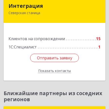
Интеграция
Интеграция
Северская станица
353240, Краснодарский край, Северская ст-ца,
Первомайская ул, дом № 28
Подробнее
Клиентов на сопровождении
15
1С:Специалист
1
Отправить заявку
Отправить заявку
Показать контакты
Назад
Ближайшие партнеры из соседних
регионов