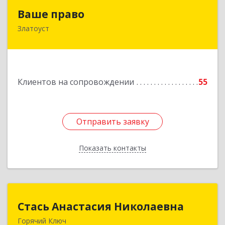
Ваше право
Ваше право
Златоуст
456219, Челябинская обл, Златоуст г,
Молодежный кв-л, дом № 7, кв.136
Подробнее
Клиентов на сопровождении
55
Отправить заявку
Отправить заявку
Показать контакты
Назад
Стась Анастасия Николаевна
Стась Анастасия Николаевна
Горячий Ключ
353290, г. Горячий Ключ, ул. Ленина, д. 242,