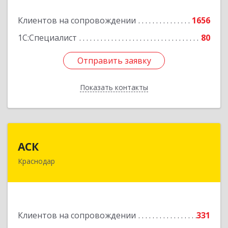
Подробнее
Клиентов на сопровождении
1656
1С:Специалист
80
Отправить заявку
Отправить заявку
Показать контакты
Назад
АСК
АСК
Краснодар
350900, Краснодарский край, Краснодар г,
Яхонтовая ул, дом № 2, оф.102
Подробнее
Клиентов на сопровождении
331