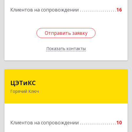
Подробнее
Клиентов на сопровождении
16
Отправить заявку
Отправить заявку
Показать контакты
Назад
ЦЭТиКС
ЦЭТиКС
Горячий Ключ
353290, Краснодарский край, Горячий Ключ г,
Ленина ул, дом № 208, оф.21
Подробнее
Клиентов на сопровождении
10