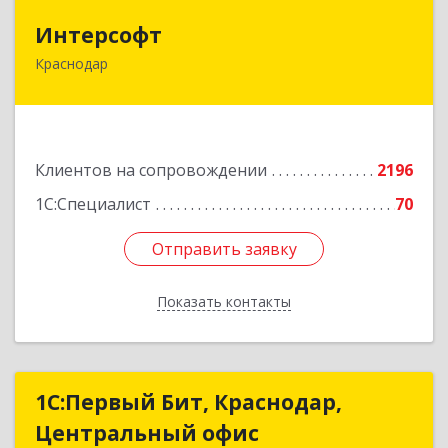
Интерсофт
Интерсофт
Краснодар
350020, Краснодарский край, Краснодар г,
Рашпилевская ул, дом № 179/1, оф.618
Подробнее
Клиентов на сопровождении
2196
1С:Специалист
70
Отправить заявку
Отправить заявку
Показать контакты
Назад
1С:Первый Бит, Краснодар,
1С:Первый Бит, Краснодар,
Центральный офис
Центральный офис