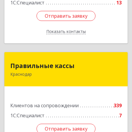
1С:Специалист
13
Отправить заявку
Отправить заявку
Показать контакты
Назад
Правильные кассы
Правильные кассы
Краснодар
350075, Краснодарский край, Краснодар г, им
Стасова ул, дом № 184, оф.16
Подробнее
Клиентов на сопровождении
339
1С:Специалист
7
Отправить заявку
Отправить заявку