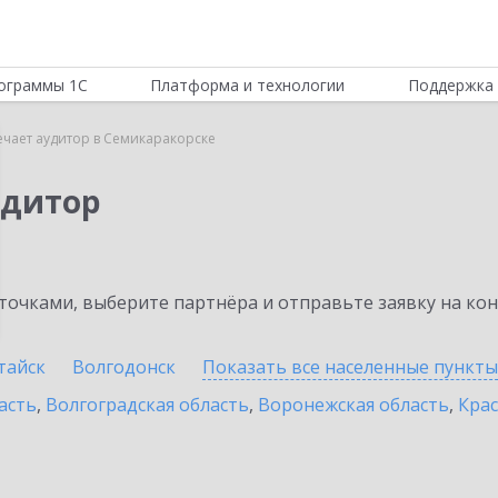
ограммы 1С
Платформа и технологии
Поддержка 
ечает аудитор в Семикаракорске
удитор
очками, выберите партнёра и отправьте заявку на ко
тайск
Волгодонск
Показать все населенные
пункты
асть
,
Волгоградская область
,
Воронежская область
,
Крас