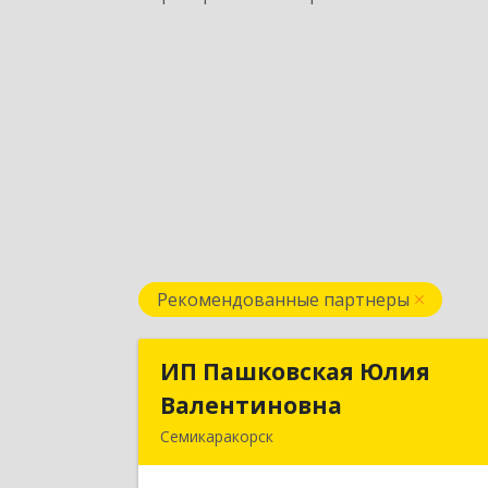
Рекомендованные партнеры
ИП Пашковская Юлия
ИП Пашковская Юли
Валентиновна
Валентиновн
Семикаракорск
346645, Ростовская обл
Семикаракорский р-н, Золотаревка х