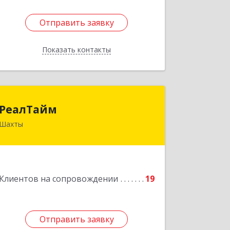
Отправить заявку
Отправить заявку
Показать контакты
Назад
РеалТайм
РеалТайм
Шахты
346504, Ростовская обл, Шахты г,
Чернышевского ул, дом № 42
Подробнее
Клиентов на сопровождении
19
Отправить заявку
Отправить заявку