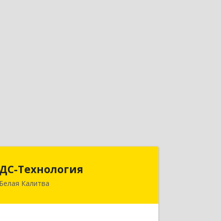
ДС-Технология
ДС-Технология
Белая Калитва
347045, Ростовская обл,
Белокалитвинский р-н, Белая Калитва
г, Вокзальная ул, дом № 381