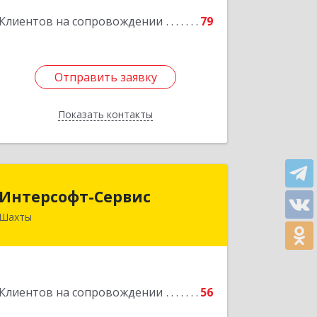
Подробнее
Клиентов на сопровождении
79
Отправить заявку
Отправить заявку
Показать контакты
Назад
Интерсофт-Сервис
Интерсофт-Сервис
Шахты
346480, Ростовская обл, Шахты г,
Советская ул, дом № 279/10
Подробнее
Клиентов на сопровождении
56