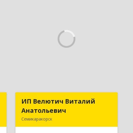
я
ИП Велютич Виталий
ИП Велютич Виталий
а
Анатольевич
Анатольевич
Семикаракорск
,
346630, Ростовская обл,
,
Семикаракорск г, В.А.Закруткина пр-