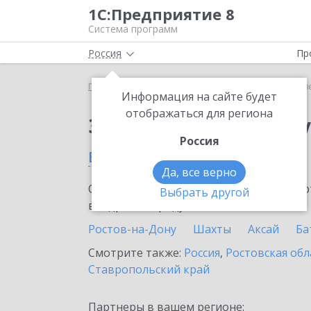
1С:Предприятие 8
Система программ
Россия
Пр
Главная
Сервисы ИТС
Отвечает аудитор
Отв
Информация на сайте будет
отображаться для региона
Заказать Отвечает а
Россия
в Семикаракорске
Да, все верно
Ознакомьтесь с информационными карт
Выбрать другой
внедрение продукта.
Ростов-на-Дону
Шахты
Аксай
Ба
Смотрите также:
Россия
,
Ростовская обл
Ставропольский край
Партнеры в вашем регионе: