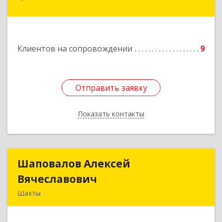
Подробнее
Клиентов на сопровождении
9
Отправить заявку
Отправить заявку
Показать контакты
Назад
Шаповалов Алексей
Шаповалов Алексей
Вячеславович
Вячеславович
Шахты
346510, Шахты г, Ленина ул, дом № 142