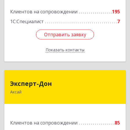
Подробнее
Клиентов на сопровождении
195
1С:Специалист
7
Отправить заявку
Отправить заявку
Показать контакты
Назад
Эксперт-Дон
Эксперт-Дон
Аксай
346720, Ростовская обл, Аксай г, Буденного ул,
дом № 136, оф.16-17
Подробнее
Клиентов на сопровождении
85