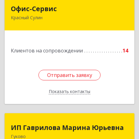
Офис-Сервис
Офис-Сервис
Красный Сулин
346350, Ростовская обл, р-н Красносулинский,
Красный Сулин г, Заводская ул, дом № 1
Подробнее
Клиентов на сопровождении
14
Отправить заявку
Отправить заявку
Показать контакты
Назад
ИП Гаврилова Марина Юрьевна
ИП Гаврилова Марина Юрьевна
Гуково