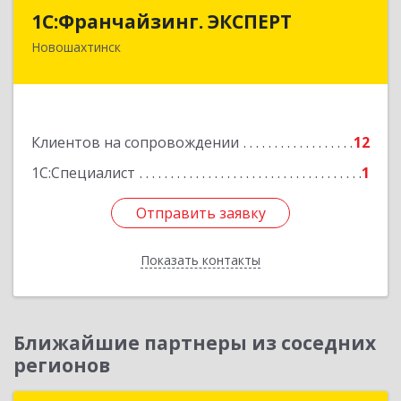
1С:Франчайзинг. ЭКСПЕРТ
1С:Франчайзинг. ЭКСПЕРТ
Новошахтинск
346901, Ростовская обл, Новошахтинск г,
Куйбышева ул, дом № 6, кв.2
Подробнее
Клиентов на сопровождении
12
1С:Специалист
1
Отправить заявку
Отправить заявку
Показать контакты
Назад
Ближайшие партнеры из соседних
регионов