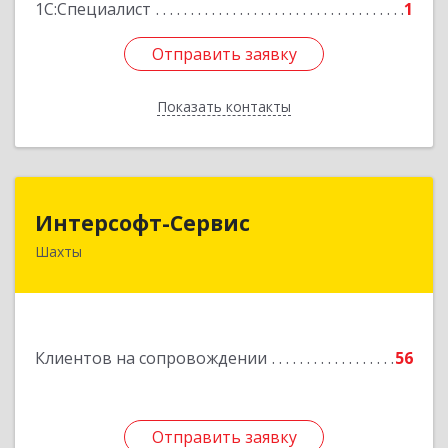
1С:Специалист
1
Отправить заявку
Отправить заявку
Показать контакты
Назад
Интерсофт-Сервис
Интерсофт-Сервис
Шахты
346480, Ростовская обл, Шахты г, Советская ул,
дом № 279/10
Подробнее
Клиентов на сопровождении
56
Отправить заявку
Отправить заявку