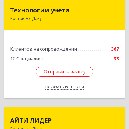
Технологии учета
Технологии учета
Ростов-на-Дону
344064, Ростовская обл, Ростов-на-Дону г,
Вавилова ул, дом № 68, оф.309
Подробнее
Клиентов на сопровождении
367
1С:Специалист
33
Отправить заявку
Отправить заявку
Показать контакты
Назад
АЙТИ ЛИДЕР
АЙТИ ЛИДЕР
Ростов-на-Дону