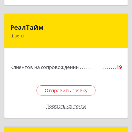
РеалТайм
РеалТайм
Шахты
346504, Ростовская обл, Шахты г,
Чернышевского ул, дом № 42
Подробнее
Клиентов на сопровождении
19
Отправить заявку
Отправить заявку
Показать контакты
Назад