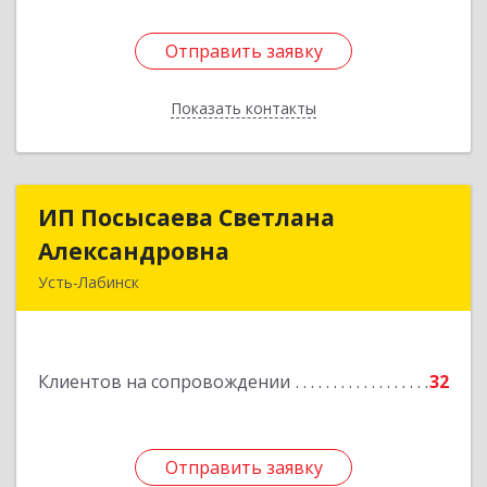
Отправить заявку
Отправить заявку
Показать контакты
Назад
ИП Посысаева Светлана
ИП Посысаева Светлана
Александровна
Александровна
Усть-Лабинск
352330, Краснодарский край, Усть-Лабинск г,
Зои Космодемьянской ул, дом № 192
Клиентов на сопровождении
32
Подробнее
Отправить заявку
Отправить заявку