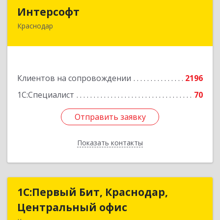
Интерсофт
Интерсофт
Краснодар
350020, Краснодарский край, Краснодар г,
Рашпилевская ул, дом № 179/1, оф.618
Подробнее
Клиентов на сопровождении
2196
1С:Специалист
70
Отправить заявку
Отправить заявку
Показать контакты
Назад
1С:Первый Бит, Краснодар,
1С:Первый Бит, Краснодар,
Центральный офис
Центральный офис