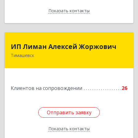
Показать контакты
Назад
ИП Лиман Алексей Жоржович
ИП Лиман Алексей Жоржович
Тимашевск
352731, Краснодарский край, Тимашевский р-н,
Комсомольский п, Мира ул, дом № 76
Подробнее
Клиентов на сопровождении
26
Отправить заявку
Отправить заявку
Показать контакты
Назад