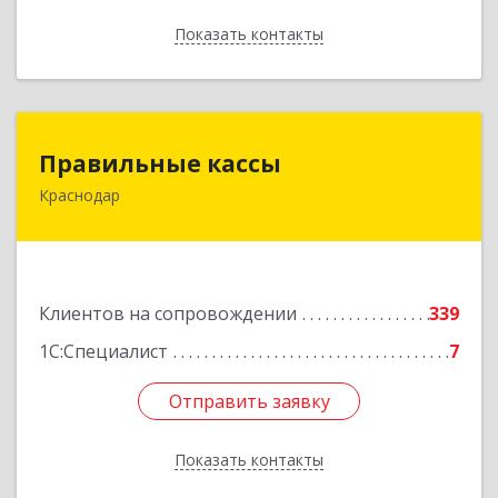
Показать контакты
Назад
Правильные кассы
Правильные кассы
Краснодар
350075, Краснодарский край, Краснодар г, им
Стасова ул, дом № 184, оф.16
Подробнее
Клиентов на сопровождении
339
1С:Специалист
7
Отправить заявку
Отправить заявку
Показать контакты
Назад