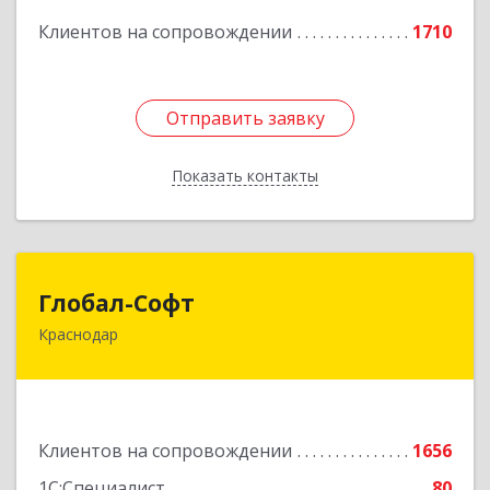
Клиентов на сопровождении
1710
Отправить заявку
Отправить заявку
Показать контакты
Назад
Глобал-Софт
Глобал-Софт
Краснодар
350018, Краснодарский край, Краснодар г,
Сормовская ул, дом № 7
Подробнее
Клиентов на сопровождении
1656
1С:Специалист
80