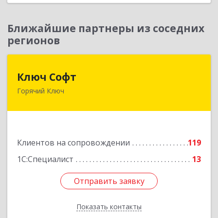
Ближайшие партнеры из соседних
регионов
Ключ Софт
Ключ Софт
Горячий Ключ
353287, Краснодарский край, Горячий Ключ г,
Первомайский п, Бендуса ул, дом № 13
Подробнее
Клиентов на сопровождении
119
1С:Специалист
13
Отправить заявку
Отправить заявку
Показать контакты
Назад