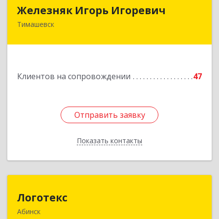
Железняк Игорь Игоревич
Железняк Игорь Игоревич
Тимашевск
352700, Краснодарский край, Тимашевский р-н,
Тимашевск г, Смоленская ул, 42
Подробнее
Клиентов на сопровождении
47
Отправить заявку
Отправить заявку
Показать контакты
Назад
Логотекс
Логотекс
Абинск
353320, Краснодарский край, Абинский р-н,