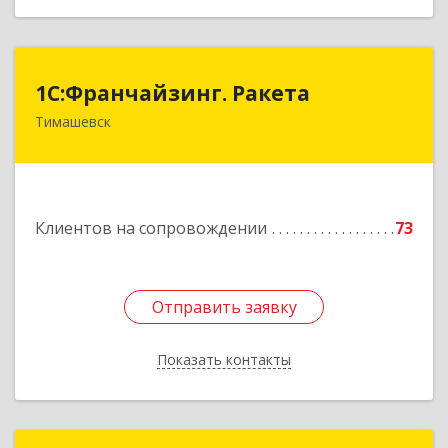
1С:Франчайзинг. Ракета
1С:Франчайзинг. Ракета
Тимашевск
Краснодарский край, Тимашевский р-н,
Медведовская ст-ца, Чайковского ул, дом № 69
Подробнее
Клиентов на сопровождении
73
Отправить заявку
Отправить заявку
Показать контакты
Назад