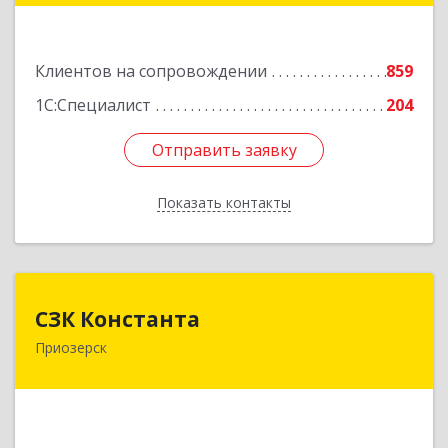
№ 54, пом.27
Подробнее
Клиентов на сопровождении
859
1С:Специалист
204
Отправить заявку
Отправить заявку
Показать контакты
Назад
СЗК Константа
СЗК Константа
Приозерск
188760, Ленинградская обл, Приозерск г,
Калинина ул, дом № 29, кв.35
Подробнее