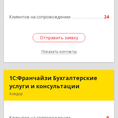
Подробнее
Клиентов на сопровождении
24
Отправить заявку
Отправить заявку
Показать контакты
Назад
1С:Франчайзи Бухгалтерские
1С:Франчайзи Бухгалтерские
услуги и консультации
услуги и консультации
Ковдор
Подробнее
Клиентов на сопровождении
9