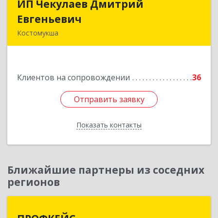
ИП Чекулаев Дмитрий
ИП Чекулаев Дмитрий
Евгеньевич
Евгеньевич
Костомукша
Подробнее
Клиентов на сопровождении
36
Отправить заявку
Отправить заявку
Показать контакты
Назад
Ближайшие партнеры из соседних
регионов
ПРОФКЕЙС