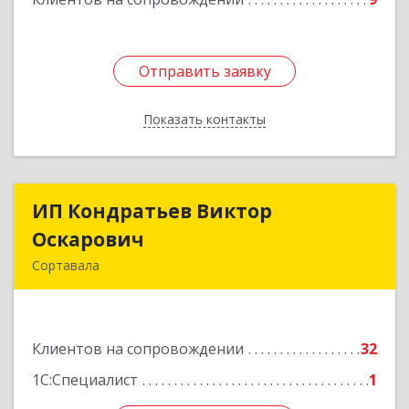
Отправить заявку
Отправить заявку
Показать контакты
Назад
ИП Кондратьев Виктор
ИП Кондратьев Виктор
Оскарович
Оскарович
Сортавала
186790, Карелия Респ, Сортавала г, Кирова ул,
дом № 6, кв.9
Клиентов на сопровождении
32
Подробнее
1С:Специалист
1