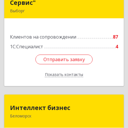
Сервис"
Сервис"
Выборг
188800, Ленинградская обл, Выборг г,
Ленинградское шоссе, дом № 13, КЦ "ВЫБОРГ",
пом. 19
Клиентов на сопровождении
87
Подробнее
1С:Специалист
4
Отправить заявку
Отправить заявку
Показать контакты
Назад
Интеллект бизнес
Интеллект бизнес
Беломорск
г. Беломорск, Портовое шоссе, д.1