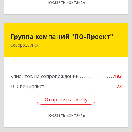
Показать контакты
Назад
Группа компаний "ПО-Проект"
Группа компаний "ПО-Проект"
Северодвинск
164500, Архангельская обл, Северодвинск г,
Бойчука ул, дом № 3, оф.401
Подробнее
Клиентов на сопровождении
193
1С:Специалист
23
Отправить заявку
Отправить заявку
Показать контакты
Назад