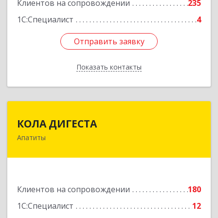
Клиентов на сопровождении
235
1С:Специалист
4
Отправить заявку
Отправить заявку
Показать контакты
Назад
КОЛА ДИГЕСТА
КОЛА ДИГЕСТА
Апатиты
184209, Мурманская обл, Апатиты г,
Космонавтов ул, дом № 17
Подробнее
Клиентов на сопровождении
180
1С:Специалист
12