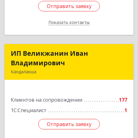
Отправить заявку
Отправить заявку
Показать контакты
Назад
ИП Великжанин Иван
ИП Великжанин Иван
Владимирович
Владимирович
Кандалакша
184046, Мурманская обл, Кандалакша г,
Наймушина ул, дом № 16, кв.37
Клиентов на сопровождении
177
Подробнее
1С:Специалист
1
Отправить заявку
Отправить заявку