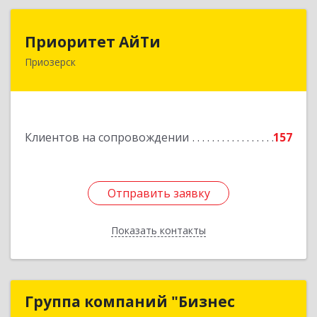
Приоритет АйТи
Приоритет АйТи
Приозерск
188760, Ленинградская обл, Приозерский р-н,
Приозерск г, Калинина ул, дом № 39, этаж 2,
ком. 31
Подробнее
Клиентов на сопровождении
157
Отправить заявку
Отправить заявку
Показать контакты
Назад
Группа компаний "Бизнес
Группа компаний "Бизнес