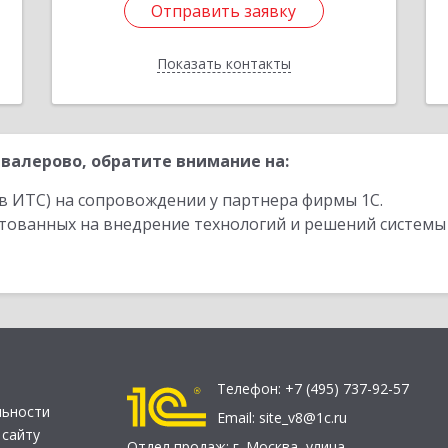
Отправить заявку
Отправить заявку
Показать контакты
Назад
валерово, обратите внимание на:
в ИТС) на сопровождении у партнера фирмы 1С.
стованных на внедрение технологий и решений системы
Телефон:
+7 (495) 737-92-57
льности
Email:
site_v8@1c.ru
 сайту
Отдел продаж:
г. Москва
,
улица