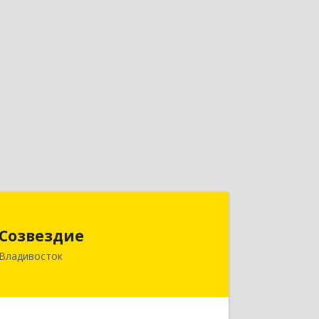
Созвездие
Созвездие
690069, Приморский край,
Владивосток
Владивосток г, Тухачевского ул, дом
№ 62, кв.94
Подробнее