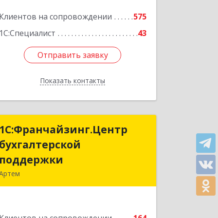
Клиентов на сопровождении
575
1С:Специалист
43
Отправить заявку
Отправить заявку
Показать контакты
Назад
1С:Франчайзинг.Центр
1С:Франчайзинг.Центр
бухгалтерской
бухгалтерской
поддержки
поддержки
Артем
692760, Приморский край, Артем г,
Фрунзе ул, дом № 54А, каб.21