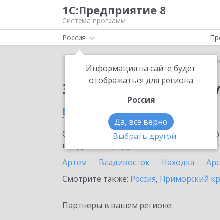
1С:Предприятие 8
Система программ
Россия
Пр
Главная
Сервисы ИТС
Отвечает аудитор
Отв
Информация на сайте будет
отображаться для региона
Заказать Отвечает а
Россия
в Кавалерово
Да, все верно
Ознакомьтесь с информационными карт
Выбрать другой
внедрение продукта.
Артем
Владивосток
Находка
Ар
Смотрите также:
Россия
,
Приморский к
Партнеры в вашем регионе: