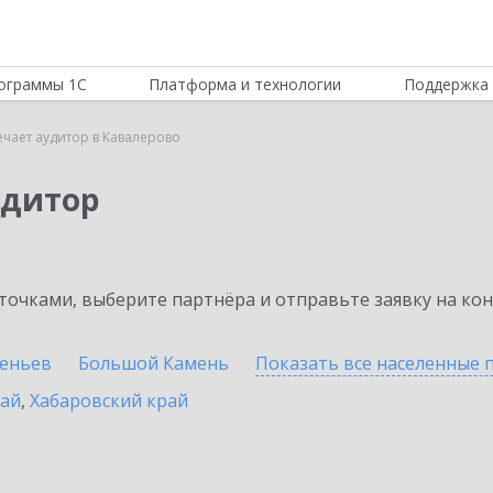
ограммы 1С
Платформа и технологии
Поддержка 
ечает аудитор в Кавалерово
удитор
очками, выберите партнёра и отправьте заявку на ко
сеньев
Большой Камень
Показать все населенные
рай
,
Хабаровский край