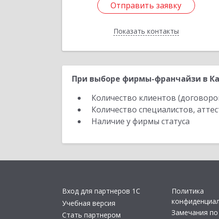
Отправить заявку
Отправить заявку
Показать контакты
Назад
При выборе фирмы-франчайзи в Ка
Количество клиентов (договоро
Количество специалистов, атте
Наличие у фирмы статуса
Вход для партнеров 1С
Политика
конфиденциа
Учебная версия
Замечания по
Стать партнером