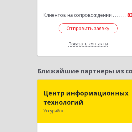
Подробне
Клиентов на сопровождении
8
Отправить заявку
Отправить заявку
Показать контакты
Назад
Ближайшие партнеры из со
Центр информационны
Центр информационных
технологи
технологий
Уссурийск
692512, Приморский край, Уссурийс
г, Пушкина ул, дом № 1, пом.