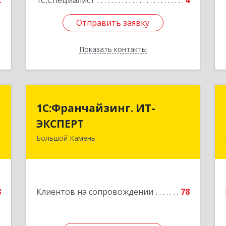
2
1С:Специалист
4
Отправить заявку
Отправить заявку
Показать контакты
Назад
С
1С:Франчайзинг. ИТ-
1С:Франчайзинг. ИТ-
ЭКСПЕРТ
ЭКСПЕРТ
,
А
Большой Камень
692806, Приморский край, Большой
Камень г, Карла Маркса ул, дом № 57,
е
этаж 3
Подробнее
8
Клиентов на сопровождении
78