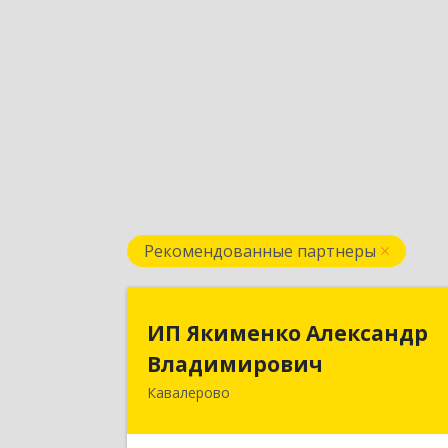
Рекомендованные партнеры
ИП Якименко Александ
ИП Якименко Александр
Владимирови
Владимирович
Кавалерово
692400, Приморский край
Кавалеровский р-н, Горнореченски
пгт, Октябрьская ул, дом № 