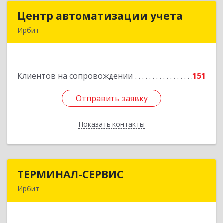
Центр автоматизации учета
Центр автоматизации учета
Ирбит
623854, Свердловская обл, Ирбит г, Маршала
Жукова ул, дом № 3, кв.28
Клиентов на сопровождении
151
Подробнее
Отправить заявку
Отправить заявку
Показать контакты
Назад
ТЕРМИНАЛ-СЕРВИС
ТЕРМИНАЛ-СЕРВИС
Ирбит
623850, Свердловская обл, Ирбит г,
Пролетарская ул, дом № 7