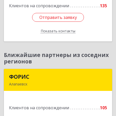
Клиентов на сопровождении
135
Подробнее
Отправить заявку
Отправить заявку
Показать контакты
Назад
Ближайшие партнеры из соседних
регионов
ФОРИС
ФОРИС
Алапаевск
624601, Свердловская обл, Алапаевск г, Ленина
ул, дом № 9
Клиентов на сопровождении
105
Подробнее