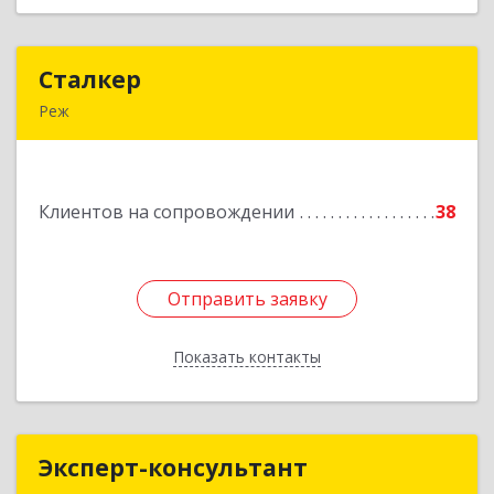
Сталкер
Сталкер
Реж
623750, Свердловская обл, Режевской р-н, Реж
г, Энгельса ул, дом № 6, корпус А, оф.24
Клиентов на сопровождении
38
Подробнее
Отправить заявку
Отправить заявку
Показать контакты
Назад
Эксперт-консультант
Эксперт-консультант