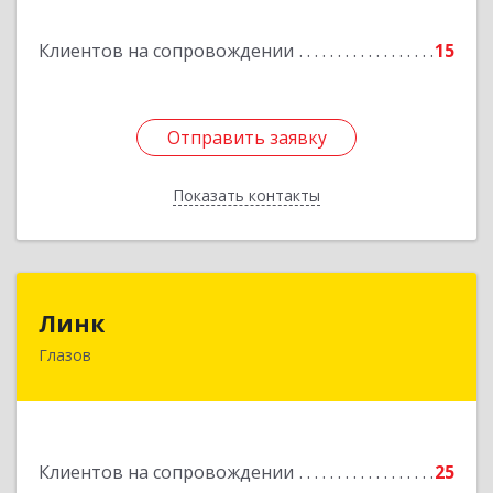
Подробнее
Клиентов на сопровождении
15
Отправить заявку
Отправить заявку
Показать контакты
Назад
Линк
Линк
Глазов
427622, Удмуртская Респ, Глазов г, Тани
Барамзиной ул, дом № 19А
Подробнее
Клиентов на сопровождении
25