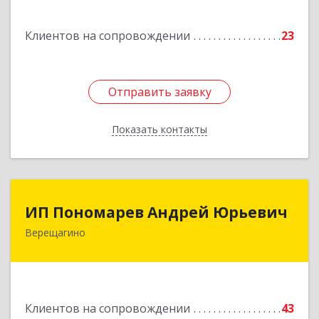
ул, дом № 52
Клиентов на сопровождении
23
Подробнее
Отправить заявку
Отправить заявку
Показать контакты
Назад
ИП Пономарев Андрей Юрьевич
ИП Пономарев Андрей Юрьевич
Верещагино
617120, Пермский край, Верещагинский р-н,
Верещагино г, Октябрьская ул, дом № 68, оф.1
Подробнее
Клиентов на сопровождении
43