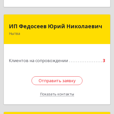
ИП Федосеев Юрий Николаевич
ИП Федосеев Юрий Николаевич
Нытва
617000, Пермский край, Нытвенский р-н,
Нытва г, Ленина пр-кт, дом № 36 8
Подробнее
Клиентов на сопровождении
3
Отправить заявку
Отправить заявку
Показать контакты
Назад