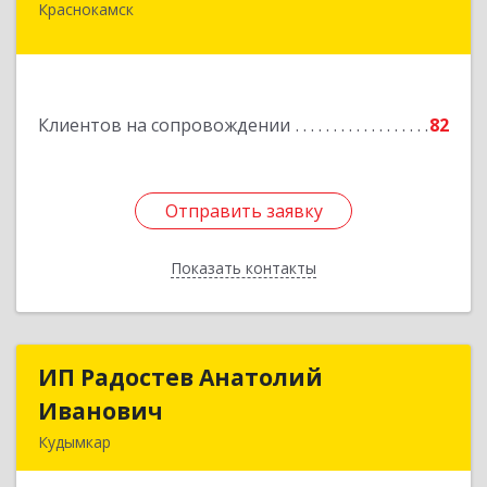
Краснокамск
617060, Пермский край, Краснокамский р-н,
Краснокамск г, Большевистская ул, дом № 38,
оф.3
Подробнее
Клиентов на сопровождении
82
Отправить заявку
Отправить заявку
Показать контакты
Назад
ИП Радостев Анатолий
ИП Радостев Анатолий
Иванович
Иванович
Кудымкар
619000, Пермский край, Кудымкар г, Герцена