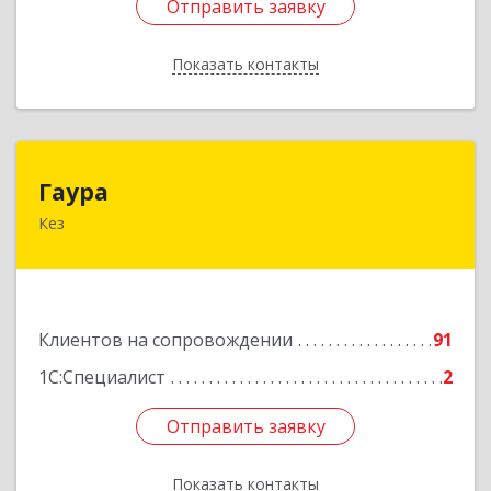
Отправить заявку
Отправить заявку
Показать контакты
Назад
Гаура
Гаура
Кез
427580, Удмуртская Респ, Кезский р-н, Кез п,
Кооперативная ул, дом № 12
Подробнее
Клиентов на сопровождении
91
1С:Специалист
2
Отправить заявку
Отправить заявку
Показать контакты
Назад