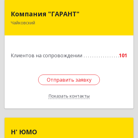
Компания "ГАРАНТ"
Компания "ГАРАНТ"
Чайковский
617760, Пермский край, Чайковский г, Карла
Маркса ул, дом № 31, оф.3
Подробнее
Клиентов на сопровождении
101
Отправить заявку
Отправить заявку
Показать контакты
Назад
Н' ЮМО
Н' ЮМО