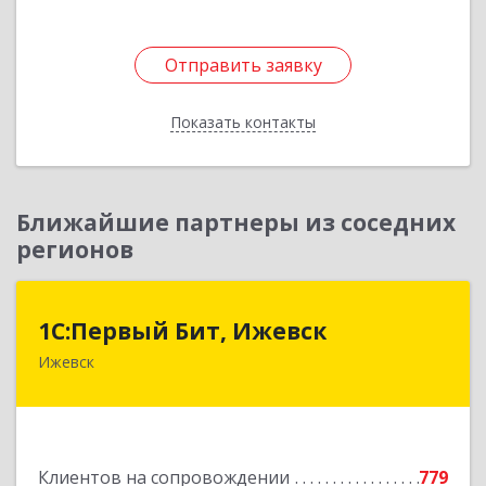
Отправить заявку
Отправить заявку
Показать контакты
Назад
Ближайшие партнеры из соседних
регионов
1С:Первый Бит, Ижевск
1С:Первый Бит, Ижевск
Ижевск
426008, Удмуртская Респ, Ижевск г,
Коммунаров ул, дом № 234
Подробнее
Клиентов на сопровождении
779