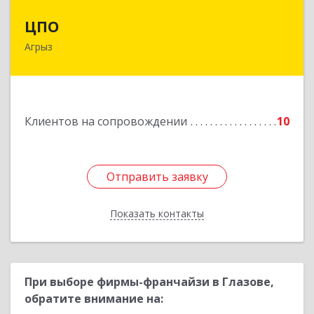
ЦПО
ЦПО
Агрыз
422230, Татарстан Респ (Татарстан), м.р-н
Агрызский, г.п. город Агрыз, Агрыз г, Гагарина
ул, дом № 70, пом.1000, пом.3
Подробнее
Клиентов на сопровождении
10
Отправить заявку
Отправить заявку
Показать контакты
Назад
При выборе фирмы-франчайзи в Глазове,
обратите внимание на: