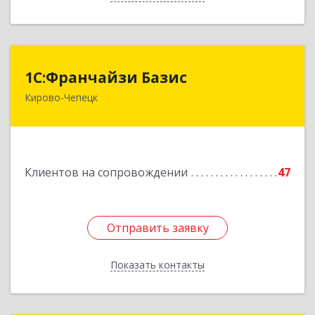
1С:Франчайзи Базис
1С:Франчайзи Базис
Кирово-Чепецк
613044, Кировская обл, город Кирово-Чепецк
г.о., Кирово-Чепецк г, Школьная ул, дом № 2,
оф.323
Подробнее
Клиентов на сопровождении
47
Отправить заявку
Отправить заявку
Показать контакты
Назад