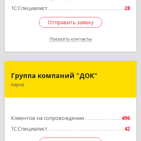
1С:Специалист
28
Отправить заявку
Отправить заявку
Показать контакты
Назад
Группа компаний "ДОК"
Группа компаний "ДОК"
Киров
610017, Кировская обл, Киров г, Горького ул,
дом № 17
Подробнее
Клиентов на сопровождении
496
1С:Специалист
42