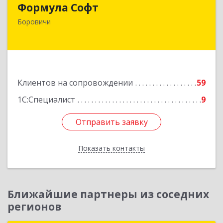
Формула Софт
174411, Новгородская обл, Боровичский р-н,
Боровичи
Боровичи г, Международная ул, дом № 6
Подробнее
Клиентов на сопровождении
59
1С:Специалист
9
Отправить заявку
Отправить заявку
Показать контакты
Назад
Ближайшие партнеры из соседних
регионов