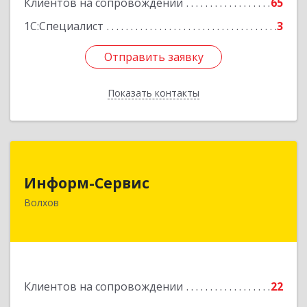
Клиентов на сопровождении
65
1С:Специалист
3
Отправить заявку
Отправить заявку
Показать контакты
Назад
Информ-Сервис
Информ-Сервис
187400, Ленинградская обл, Волхов г,
Волхов
Волховский пр-кт, дом № 7
Подробнее
Клиентов на сопровождении
22