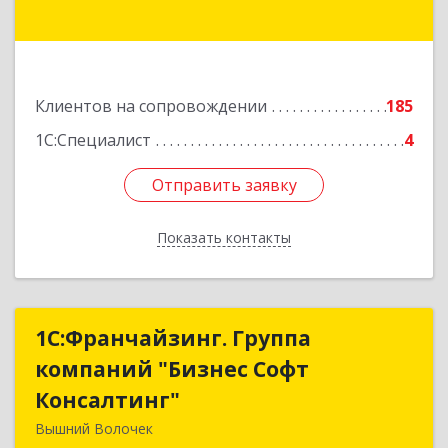
Подробнее
Клиентов на сопровождении
185
1С:Специалист
4
Отправить заявку
Отправить заявку
Показать контакты
Назад
1С:Франчайзинг. Группа
1С:Франчайзинг. Группа
компаний "Бизнес Софт
компаний "Бизнес Софт
Консалтинг"
Консалтинг"
Вышний Волочек