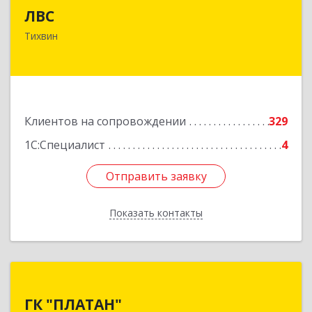
ЛВС
187553, Ленинградская обл, Тихвинский р-н,
Тихвин
Тихвин г, Ярослава Иванова ул, дом № 1,
пом.582
Подробнее
Клиентов на сопровождении
329
1С:Специалист
4
Отправить заявку
Отправить заявку
Показать контакты
Назад
ГК "ПЛАТАН"
ГК "ПЛАТАН"