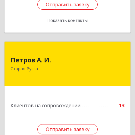
Отправить заявку
Отправить заявку
Показать контакты
Назад
Петров А. И.
Петров А. И.
Старая Русса, пер.Волотовский, д.23
Старая Русса
Подробнее
Клиентов на сопровождении
13
Отправить заявку
Отправить заявку