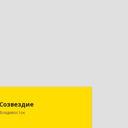
Созвездие
Созвездие
690069, Приморский край,
Владивосток
Владивосток г, Тухачевского ул, дом
№ 62, кв.94