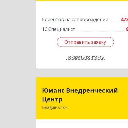
Подробне
Клиентов на сопровождении
47
1С:Специалист
Отправить заявку
Отправить заявку
Показать контакты
Назад
Юманс Внедренчески
Юманс Внедренческий
Цент
Центр
Владивосток
690014, Приморский край
Владивосток г, Некрасовская ул, до
№ 48