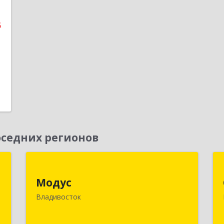
5
1
седних регионов
х
Модус
й
Модус
690091, Приморский край,
Владивосток
Владивосток г, ул. Фадеева, д. 10
к
2