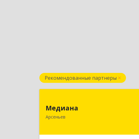
Рекомендованные партнеры
Медиан
Медиана
692330, Приморский край, Арсеньев г
Арсеньев
Ломоносова ул, дом № 24, кв.
Подробне