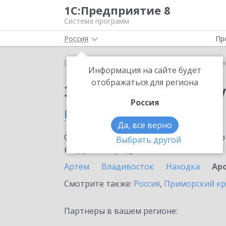
1С:Предприятие 8
Система программ
Россия
Пр
Главная
Сервисы ИТС
Отвечает аудитор
Отв
Информация на сайте будет
отображаться для региона
Заказать Отвечает а
Россия
в Арсеньеве
Да, все верно
Ознакомьтесь с информационными карт
Выбрать другой
внедрение продукта.
Артем
Владивосток
Находка
Ар
Смотрите также:
Россия
,
Приморский к
Партнеры в вашем регионе: