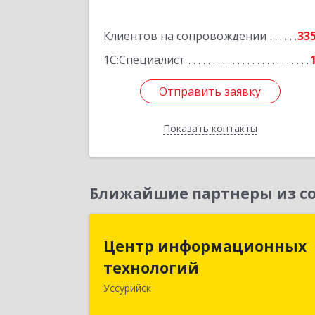
Клиентов на сопровождении
33
1С:Специалист
Отправить заявку
Отправить заявку
Показать контакты
Назад
Ближайшие партнеры из со
Центр информационны
Центр информационных
технологи
технологий
Уссурийск
692512, Приморский край, Уссурийс
г, Пушкина ул, дом № 1, пом.