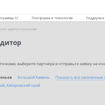
ограммы 1С
Платформа и технологии
Поддержка 
ечает аудитор в Арсеньеве
удитор
очками, выберите партнёра и отправьте заявку на ко
сеньев
Большой Камень
Показать все населенные
рай
,
Хабаровский край