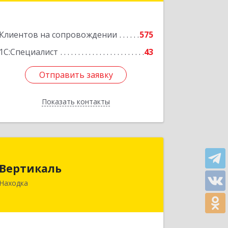
Подробнее
Клиентов на сопровождении
575
1С:Специалист
43
Отправить заявку
Отправить заявку
Показать контакты
Назад
Вертикаль
Вертикаль
692928, Приморский край, Находка г,
Находка
Постышева ул, дом № 27
Подробнее