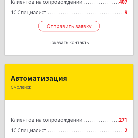
Клиентов на сопровождении
407
1С:Специалист
9
Отправить заявку
Отправить заявку
Показать контакты
Назад
Автоматизация
Автоматизация
Смоленск
214019, Смоленская обл, Смоленск г, Марии
Октябрьской ул, дом № 16, оф.107
Подробнее
Клиентов на сопровождении
271
1С:Специалист
2