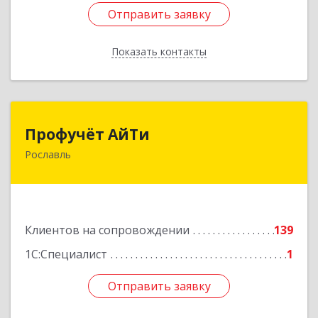
Отправить заявку
Отправить заявку
Показать контакты
Назад
Профучёт АйТи
Профучёт АйТи
Рославль
216500, Смоленская обл, Рославльский р-н,
Рославль г, Урицкого ул, дом № 13, кв.4
Подробнее
Клиентов на сопровождении
139
1С:Специалист
1
Отправить заявку
Отправить заявку