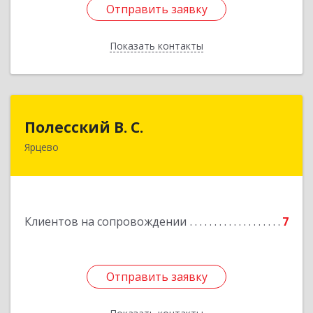
Отправить заявку
Отправить заявку
Показать контакты
Назад
Полесский В. С.
Полесский В. С.
Ярцево
215800,Смоленская обл. г. Ярцево,
ул.Краснофлотская д.30
Подробнее
Клиентов на сопровождении
7
Отправить заявку
Отправить заявку