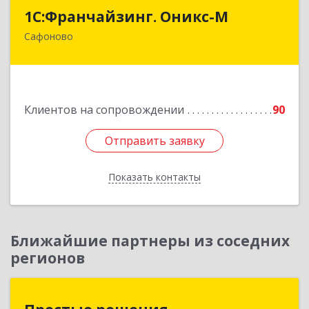
1С:Франчайзинг. Оникс-М
1С:Франчайзинг. Оникс-М
Сафоново
215500, Смоленская обл, Сафоновский р-н,
Сафоново г, Революционная ул, дом № 9а
Подробнее
Клиентов на сопровождении
90
Отправить заявку
Отправить заявку
Показать контакты
Назад
Ближайшие партнеры из соседних
регионов
Простые решения