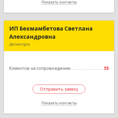
Показать контакты
Назад
ИП Бекмамбетова Светлана
ИП Бекмамбетова Светлана
Александровна
Александровна
Десногорск
216400, Смоленская обл, Десногорск г, 4-й мкр,
дом № 7, кв.11
Клиентов на сопровождении
55
Подробнее
Отправить заявку
Отправить заявку
Показать контакты
Назад