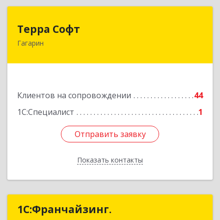
Терра Софт
Терра Софт
Гагарин
215010, Смоленская обл, Гагарин г, Ленина ул,
дом № 12
Подробнее
Клиентов на сопровождении
44
1С:Специалист
1
Отправить заявку
Отправить заявку
Показать контакты
Назад
1С:Франчайзинг.
1С:Франчайзинг.