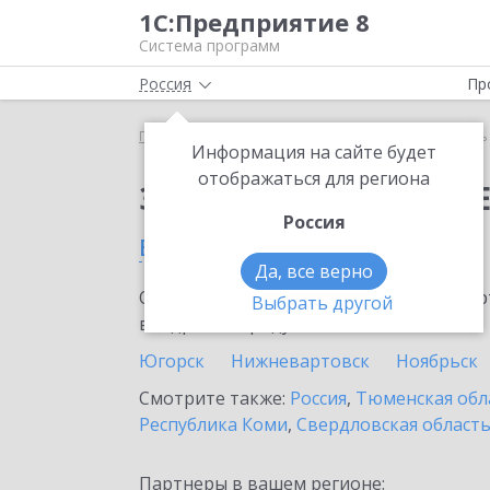
1С:Предприятие 8
Система программ
Россия
Пр
Главная
Сервисы ИТС
Модуль 1C:EDI
Модуль 
Информация на сайте будет
отображаться для региона
Заказать Модуль 1C:E
Россия
в Новом Уренгое
Да, все верно
Ознакомьтесь с информационными карт
Выбрать другой
внедрение продукта.
Югорск
Нижневартовск
Ноябрьск
Смотрите также:
Россия
,
Тюменская обл
Республика Коми
,
Свердловская област
Партнеры в вашем регионе: