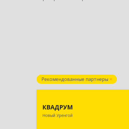
Рекомендованные партнеры
КВАДРУ
КВАДРУМ
629309, Ямало-Ненецкий АО, Новы
Новый Уренгой
Уренгой г, Северное Кольцо ул, до
№ 1