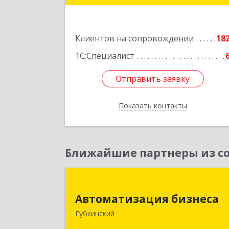
Подробне
Клиентов на сопровождении
18
1С:Специалист
Отправить заявку
Отправить заявку
Показать контакты
Назад
Ближайшие партнеры из со
Автоматизация бизнес
Автоматизация бизнеса
629830, Ямало-Ненецкий АО
Губкинский
Губкинский г, мкр.6, дом № 