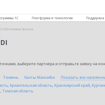
ограммы 1С
Платформа и технологии
Поддержка 
1C:EDI в Новом Уренгое
DI
очками, выберите партнёра и отправьте заявку на ко
Тюмень
Ханты-Мансийск
Показать все населен
асть
,
Архангельская область
,
Красноярский край
,
Курган
ь
,
Томская область