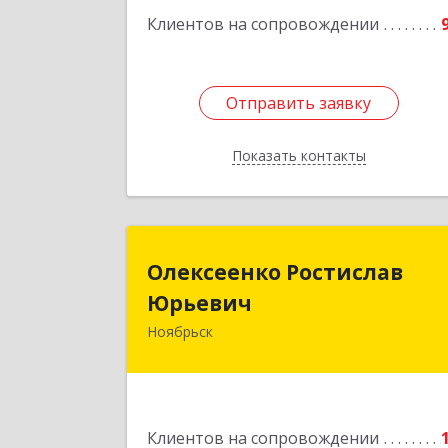
Клиентов на сопровождении
Отправить заявку
Отправить заявку
Показать контакты
Назад
Олексеенко Ростисла
Олексеенко Ростислав
Юрьеви
Юрьевич
Ноябрьск
629804, Ямало-Ненецкий АО
Ноябрьск г, УТАДС п, дом № 84, кв.
Подробне
Клиентов на сопровождении