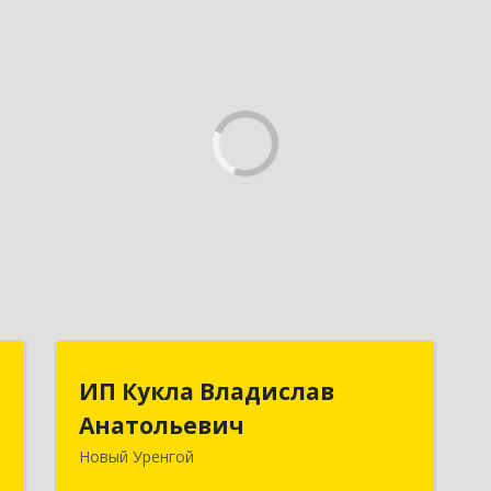
М
ИП Кукла Владислав
ИП Кукла Владислав
Анатольевич
Анатольевич
й
м
Новый Уренгой
629306, Ямало-Ненецкий АО, Новый
4
Уренгой г, Интернациональная ул,