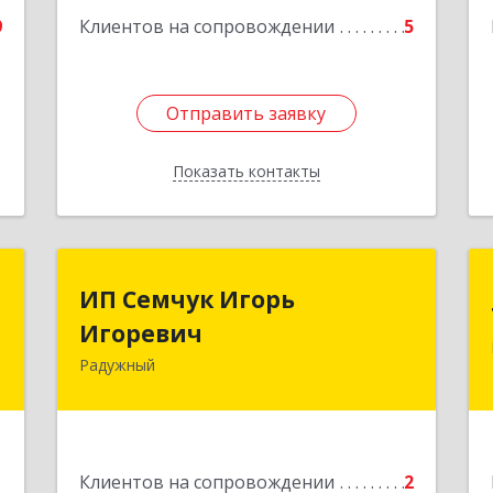
9
Клиентов на сопровождении
5
Отправить заявку
Отправить заявку
Показать контакты
Назад
в
ИП Семчук Игорь
ИП Семчук Игорь
ч
Игоревич
Игоревич
Радужный
,
628464, ХМАО-Югра, г. Радужный, 1
2
мкн., строение 43
е
Подробнее
1
Клиентов на сопровождении
2