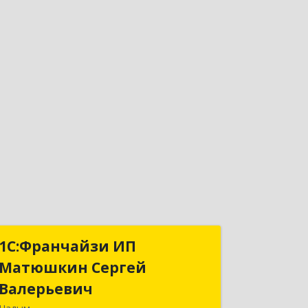
1С:Франчайзи ИП
1С:Франчайзи ИП
Матюшкин Сергей
Матюшкин Сергей
Валерьевич
Валерьевич