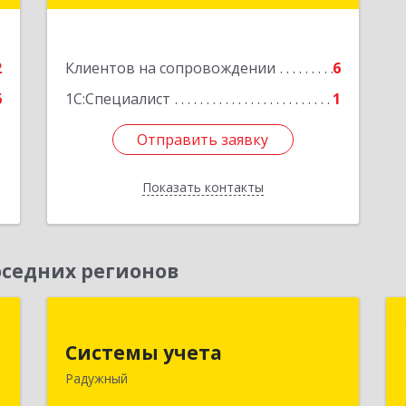
дом № 2, кв.57
е
Подробнее
2
Клиентов на сопровождении
6
6
1С:Специалист
1
Отправить заявку
Отправить заявку
Показать контакты
Назад
седних регионов
а
Системы учета
Системы учета
,
628462, Ханты-Мансийский
Радужный
5
Автономный округ - Югра АО,