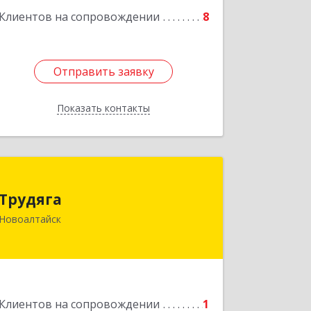
Подробнее
Клиентов на сопровождении
8
Отправить заявку
Отправить заявку
Показать контакты
Назад
Трудяга
Трудяга
658080, Алтайский край, Новоалтайск
Новоалтайск
г, Прудская ул, дом № 10-21
Подробнее
Клиентов на сопровождении
1