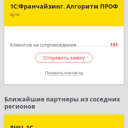
1С:Франчайзинг. Алгоритм ПРОФ
1С:Франчайзинг. Алгоритм ПРОФ
Арти
623340, Свердловская обл, Артинский р-н, Арти
рп, Рабочей молодежи ул, дом № 94, оф.3А
Подробнее
Клиентов на сопровождении
151
Отправить заявку
Отправить заявку
Показать контакты
Назад
Ближайшие партнеры из соседних
регионов
РИЦ-1С
РИЦ-1С