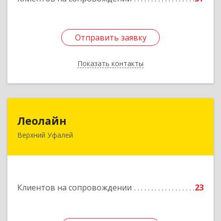
Отправить заявку
Отправить заявку
Показать контакты
Назад
Леолайн
Леолайн
Верхний Уфалей
456800, Челябинская обл, Верхний Уфалей г,
Ленина ул, дом № 147
Подробнее
Клиентов на сопровождении
23