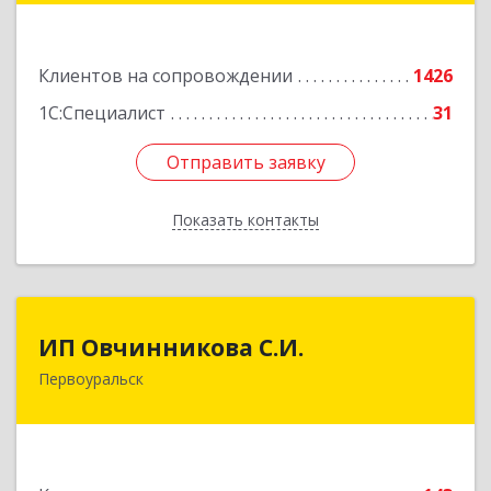
Подробнее
Клиентов на сопровождении
1426
1С:Специалист
31
Отправить заявку
Отправить заявку
Показать контакты
Назад
ИП Овчинникова С.И.
ИП Овчинникова С.И.
Первоуральск
623119, Свердловская обл, Первоуральск г,
Береговая ул, дом № 5Б, кв.160
Подробнее