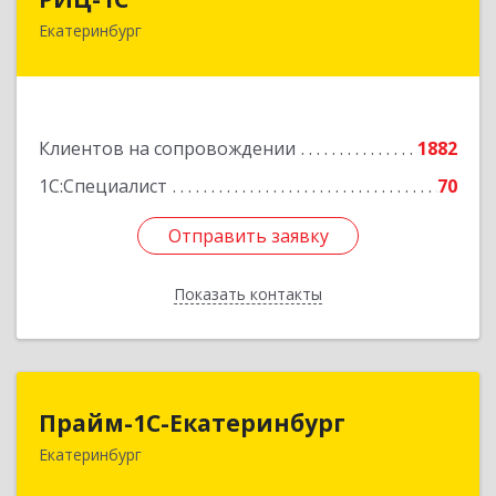
Екатеринбург
620102, Свердловская обл, Екатеринбург г,
Фурманова ул, дом № 124
Подробнее
Клиентов на сопровождении
1882
1С:Специалист
70
Отправить заявку
Отправить заявку
Показать контакты
Назад
Прайм-1С-Екатеринбург
Прайм-1С-Екатеринбург
Екатеринбург
620142, Свердловская обл, Екатеринбург г, 8
Марта ул, дом № 49, оф.609