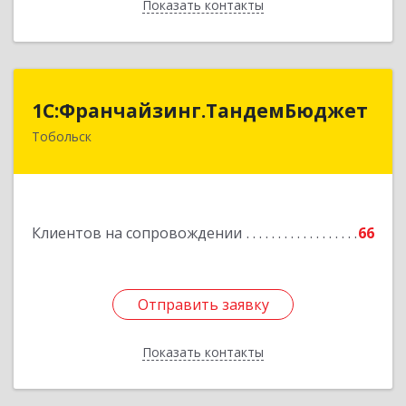
Показать контакты
Назад
1С:Франчайзинг.ТандемБюджет
1С:Франчайзинг.ТандемБюджет
Тобольск
Подробнее
Клиентов на сопровождении
66
Отправить заявку
Отправить заявку
Показать контакты
Назад