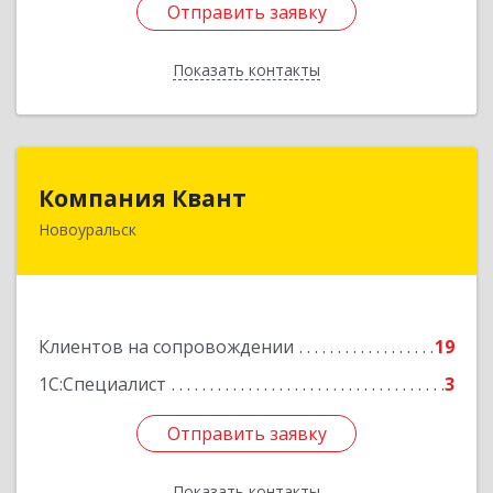
Отправить заявку
Отправить заявку
Показать контакты
Назад
Компания Квант
Компания Квант
Новоуральск
624130, Свердловская обл, Новоуральск г,
Автозаводская ул, дом № 11, кв.3
Подробнее
Клиентов на сопровождении
19
1С:Специалист
3
Отправить заявку
Отправить заявку
Показать контакты
Назад