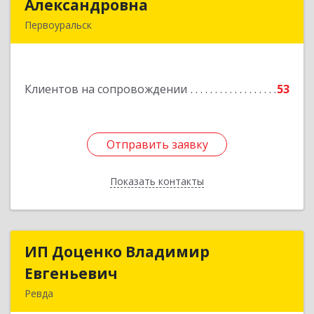
Александровна
Александровна
Первоуральск
Подробнее
Клиентов на сопровождении
53
Отправить заявку
Отправить заявку
Показать контакты
Назад
ИП Доценко Владимир
ИП Доценко Владимир
Евгеньевич
Евгеньевич
Ревда
623281, Свердловская обл, Ревда г, Карла