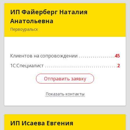
ИП Файерберг Наталия
ИП Файерберг Наталия
Анатольевна
Анатольевна
Первоуральск
623119, Свердловская обл, Первоуральск г,
Строителей ул, дом № 38-24
Клиентов на сопровождении
45
Подробнее
1С:Специалист
2
Отправить заявку
Отправить заявку
Показать контакты
Назад
ИП Исаева Евгения
ИП Исаева Евгения