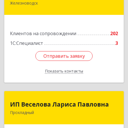
Железноводск
357430, Ставропольский край, город-курорт
Железноводск, Иноземцево п, Свободы ул, дом
№ 136
Подробнее
Клиентов на сопровождении
202
1С:Специалист
3
Отправить заявку
Отправить заявку
Показать контакты
Назад
ИП Веселова Лариса Павловна
ИП Веселова Лариса Павловна
Прохладный
361045, Кабардино-Балкарская Респ,
Прохладный г, Добровольская ул, дом № 31