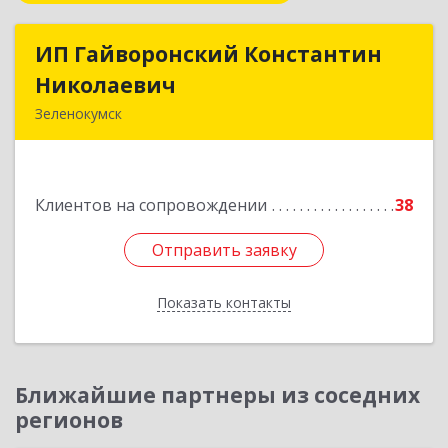
ИП Гайворонский Константин
ИП Гайворонский Константин
Николаевич
Николаевич
Зеленокумск
357910, Ставропольский край, Советский р-н,
Зеленокумск г, Ленина пл, дом № 6, оф.4
Клиентов на сопровождении
38
Подробнее
Отправить заявку
Отправить заявку
Показать контакты
Назад
Ближайшие партнеры из соседних
регионов