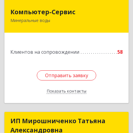
Компьютер-Сервис
Компьютер-Сервис
Минеральные воды
357202, Ставропольский край, Минеральные
Воды г, Гагарина ул, дом № 48
Подробнее
Клиентов на сопровождении
58
Отправить заявку
Отправить заявку
Показать контакты
Назад
ИП Мирошниченко Татьяна
ИП Мирошниченко Татьяна
Александровна
Александровна