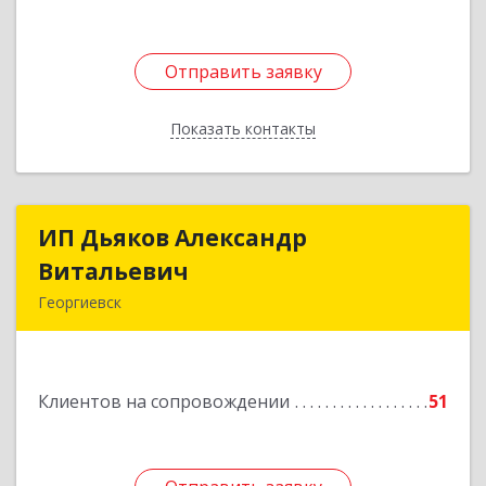
Подробнее
Отправить заявку
Отправить заявку
Показать контакты
Назад
ИП Дьяков Александр
ИП Дьяков Александр
Витальевич
Витальевич
Георгиевск
Подробнее
Клиентов на сопровождении
51