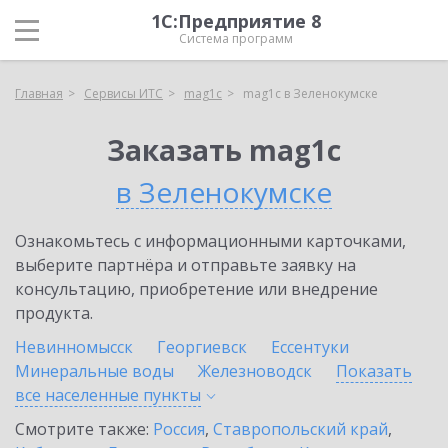
1С:Предприятие 8
Система программ
Главная
Сервисы ИТС
mag1c
mag1c в Зеленокумске
Заказать mag1c
в Зеленокумске
Ознакомьтесь с информационными карточками,
выберите партнёра и отправьте заявку на
консультацию, приобретение или внедрение
продукта.
Невинномысск
Георгиевск
Ессентуки
Минеральные воды
Железноводск
Показать
все населенные
пункты
Смотрите также:
Россия
,
Ставропольский край
,