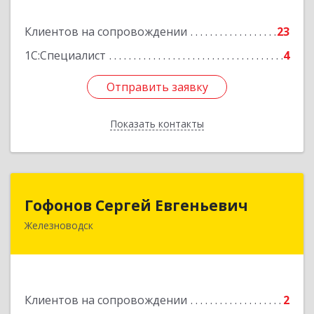
Подробнее
Клиентов на сопровождении
23
1С:Специалист
4
Отправить заявку
Отправить заявку
Показать контакты
Назад
Гофонов Сергей Евгеньевич
Гофонов Сергей Евгеньевич
Железноводск
Подробнее
Клиентов на сопровождении
2