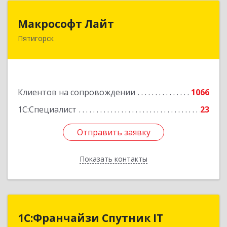
Макрософт Лайт
Макрософт Лайт
Пятигорск
357501, Ставропольский край, Пятигорск г,
Коста Хетагурова ул, дом № 4
Подробнее
Клиентов на сопровождении
1066
1С:Специалист
23
Отправить заявку
Отправить заявку
Показать контакты
Назад
1С:Франчайзи Спутник IT
1С:Франчайзи Спутник IT