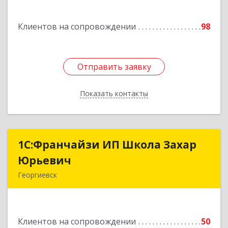
Подробнее
Клиентов на сопровождении
98
Отправить заявку
Отправить заявку
Показать контакты
Назад
1С:Франчайзи ИП Школа Захар
1С:Франчайзи ИП Школа Захар
Юрьевич
Юрьевич
Георгиевск
357840, Ставропольский край, Георгиевский р-
н, Александрийская ст-ца, Курдюмовский пер,
дом № 10
Клиентов на сопровождении
50