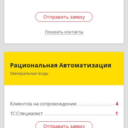
Отправить заявку
Отправить заявку
Показать контакты
Назад
Рациональная Автоматизация
Рациональная Автоматизация
Минеральные воды
357209, Ставропольский край, м.о.
Минераловодский, Минеральные Воды г, 22
Партсъезда пр-кт, домовладение № 9, корпус 1
Подробнее
Клиентов на сопровождении
4
1С:Специалист
1
Отправить заявку
Отправить заявку