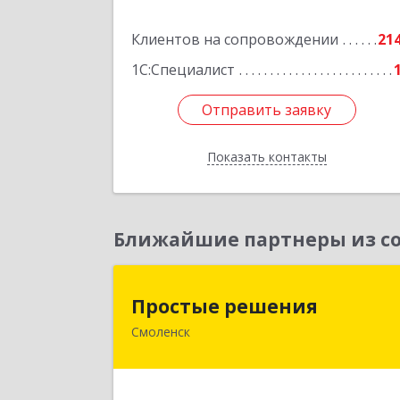
Подробне
Клиентов на сопровождении
21
1С:Специалист
Отправить заявку
Отправить заявку
Показать контакты
Назад
Ближайшие партнеры из со
Простые решени
Простые решения
Смоленск
214015, Смоленская обл, Смоленск г
Большая Краснофлотская ул, дом 
1