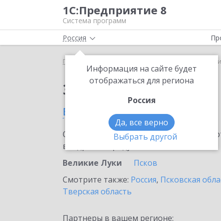
1С:Предприятие 8
Система программ
Россия
Пр
Главная
Сервисы ИТС
mag1c
mag1c в Велики
Информация на сайте будет
отображаться для региона
Заказать mag1c
Россия
в Великих Луках
Да, все верно
Ознакомьтесь с информационными карт
Выбрать другой
внедрение продукта.
Великие Луки
Псков
Смотрите также:
Россия
,
Псковская обла
Тверская область
Партнеры в вашем регионе: