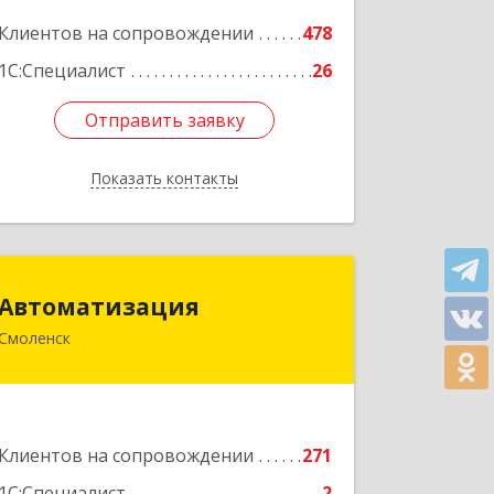
Подробнее
Клиентов на сопровождении
478
1С:Специалист
26
Отправить заявку
Отправить заявку
Показать контакты
Назад
Автоматизация
Автоматизация
Смоленск
214019, Смоленская обл, Смоленск г,
Марии Октябрьской ул, дом № 16,
оф.107
Подробнее
Клиентов на сопровождении
271
1С:Специалист
2