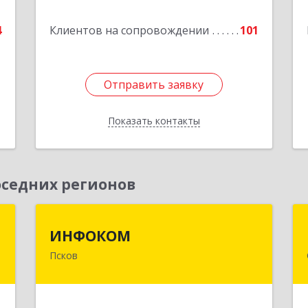
е
Подробнее
4
Клиентов на сопровождении
101
1
Отправить заявку
Отправить заявку
Показать контакты
Назад
седних регионов
я
ИНФОКОМ
ИНФОКОМ
Псков
,
180000, Псковская обл, Псков г,
№
Советская ул, дом № 42г
7