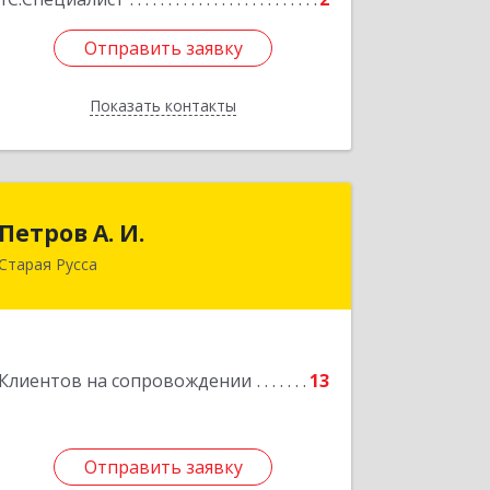
Отправить заявку
Отправить заявку
Показать контакты
Назад
Петров А. И.
Петров А. И.
Старая Русса
Старая Русса, пер.Волотовский, д.23
Подробнее
Клиентов на сопровождении
13
Отправить заявку
Отправить заявку