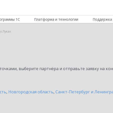
ограммы 1С
Платформа и технологии
Поддержка 
х Луках
очками, выберите партнёра и отправьте заявку на ко
сть
,
Новгородская область
,
Санкт-Петербург и Ленингра