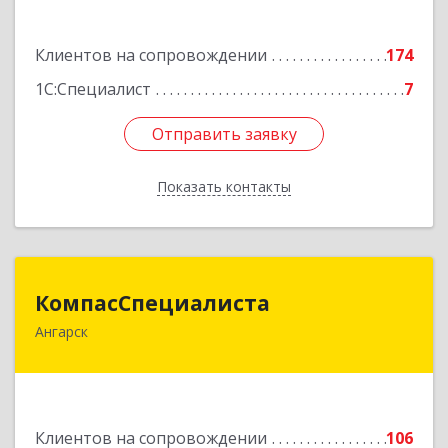
Подробнее
Клиентов на сопровождении
174
1С:Специалист
7
Отправить заявку
Отправить заявку
Показать контакты
Назад
КомпасСпециалиста
КомпасСпециалиста
Ангарск
665826, Иркутская обл, Ангарск г, 12А мкр, дом
№ 7, 86
Подробнее
Клиентов на сопровождении
106