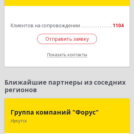
дом № 25
Подробнее
Клиентов на сопровождении
1104
Отправить заявку
Отправить заявку
Показать контакты
Назад
Ближайшие партнеры из соседних
регионов
Группа компаний "Форус"
Группа компаний "Форус"
Иркутск
664007, Иркутская обл, Иркутск г, Ямская ул,
дом № 1, корпус 1, оф.1