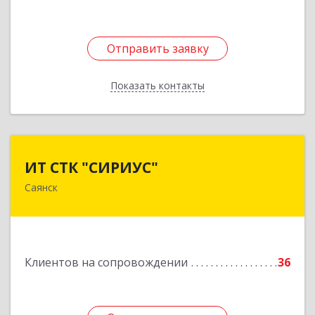
Отправить заявку
Отправить заявку
Показать контакты
Назад
ИТ СТК "СИРИУС"
ИТ СТК "СИРИУС"
Саянск
666303, Иркутская обл, Саянск г, Юбилейный
мкр, дом № 38
Подробнее
Клиентов на сопровождении
36