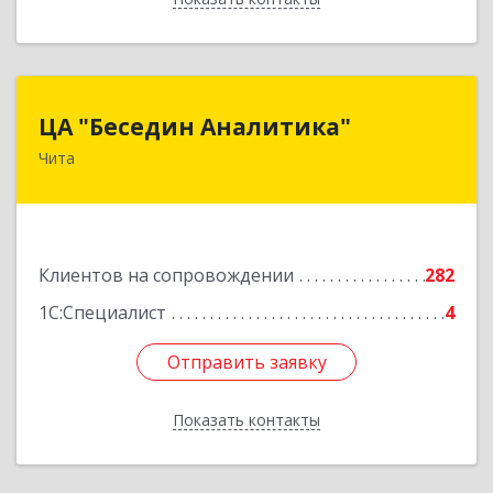
ЦА "Беседин Аналитика"
ЦА "Беседин Аналитика"
Чита
672039, Забайкальский край, Чита г,
Красноярская ул, дом № 24, корпус а, оф.401
Подробнее
Клиентов на сопровождении
282
1С:Специалист
4
Отправить заявку
Отправить заявку
Показать контакты
Назад