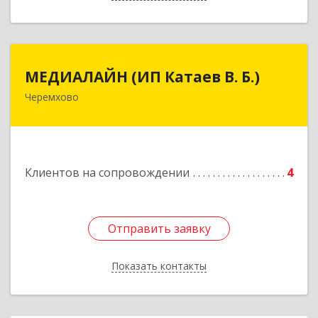
МЕДИАЛАЙН (ИП Катаев В. Б.)
МЕДИАЛАЙН (ИП Катаев В. Б.)
Черемхово
665413, Иркутская обл, Черемхово г, Ленина ул,
дом № 5, оф.328
Подробнее
Клиентов на сопровождении
4
Отправить заявку
Отправить заявку
Показать контакты
Назад