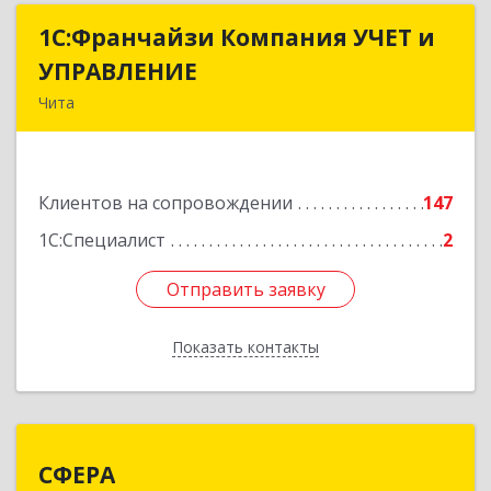
1С:Франчайзи Компания УЧЕТ и
1С:Франчайзи Компания УЧЕТ и
УПРАВЛЕНИЕ
УПРАВЛЕНИЕ
Чита
672038, Забайкальский край, Чита г, Нагорная
ул, дом № 81а, пом.1
Клиентов на сопровождении
147
Подробнее
1С:Специалист
2
Отправить заявку
Отправить заявку
Показать контакты
Назад
СФЕРА
СФЕРА