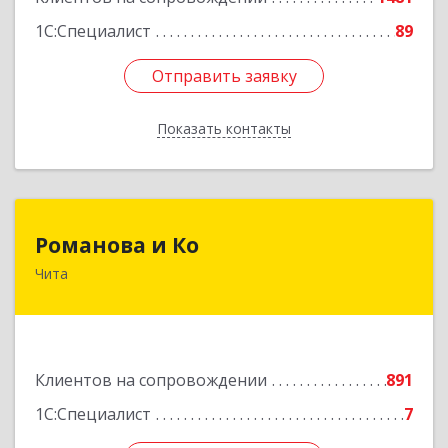
1С:Специалист
89
Отправить заявку
Отправить заявку
Показать контакты
Назад
Романова и Ко
Романова и Ко
Чита
672000, Забайкальский край, Чита г, Анохина
ул, дом № 91, оф.703, а/я 1062
Подробнее
Клиентов на сопровождении
891
1С:Специалист
7