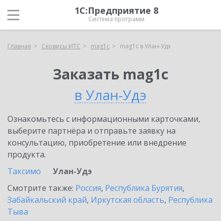
1С:Предприятие 8
Система программ
Главная
Сервисы ИТС
mag1c
mag1c в Улан-Удэ
Заказать mag1c
в Улан-Удэ
Ознакомьтесь с информационными карточками,
выберите партнёра и отправьте заявку на
консультацию, приобретение или внедрение
продукта.
Таксимо
Улан-Удэ
Смотрите также:
Россия
,
Республика Бурятия
,
Забайкальский край
,
Иркутская область
,
Республика
Тыва