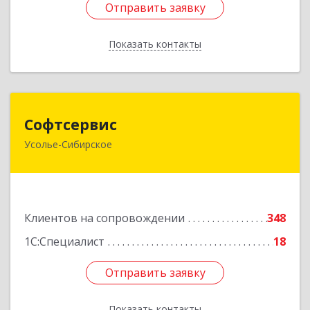
Отправить заявку
Отправить заявку
Показать контакты
Назад
Софтсервис
Софтсервис
Усолье-Сибирское
665451, Иркутская обл, Усолье-Сибирское г,
Интернациональная ул, дом № 87
Подробнее
Клиентов на сопровождении
348
1С:Специалист
18
Отправить заявку
Отправить заявку
Показать контакты
Назад