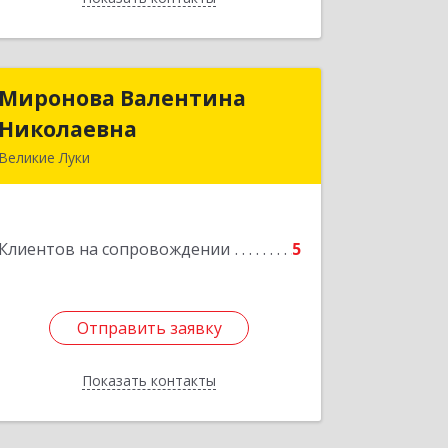
Миронова Валентина
Миронова Валентина
Николаевна
Николаевна
Великие Луки
Подробнее
Клиентов на сопровождении
5
Отправить заявку
Отправить заявку
Показать контакты
Назад