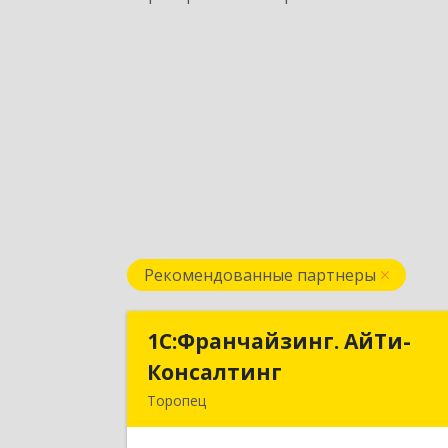
Рекомендованные партнеры
1С:Франчайзинг. АйТи-
1С:Франчайзинг. АйТи
Консалтинг
Консалтин
Торопец
172840, Тверская обл, Торопец г
Гоголя ул, дом № 1