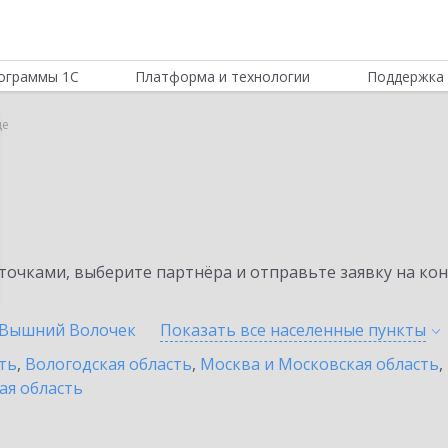
ограммы 1С
Платформа и технологии
Поддержка 
це
очками, выберите партнёра и отправьте заявку на ко
Вышний Волочек
Показать все населенные
пункты
ть
,
Вологодская область
,
Москва и Московская область
,
ая область