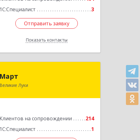
1С:Специалист
3
Отправить заявку
Отправить заявку
Показать контакты
Назад
Март
Март
Великие Луки
182113, Псковская обл, Великие Луки
г, Ботвина ул, дом № 17 А, пом.1003
Подробнее
Клиентов на сопровождении
214
1С:Специалист
1