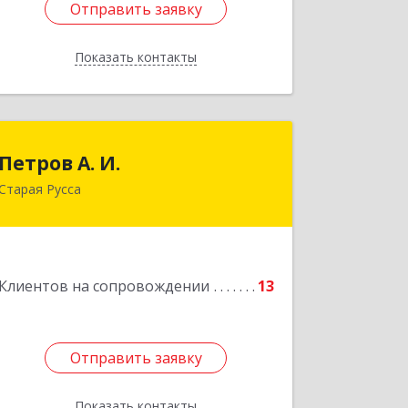
Отправить заявку
Отправить заявку
Показать контакты
Назад
Петров А. И.
Петров А. И.
Старая Русса
Старая Русса, пер.Волотовский, д.23
Подробнее
Клиентов на сопровождении
13
Отправить заявку
Отправить заявку
Показать контакты
Назад