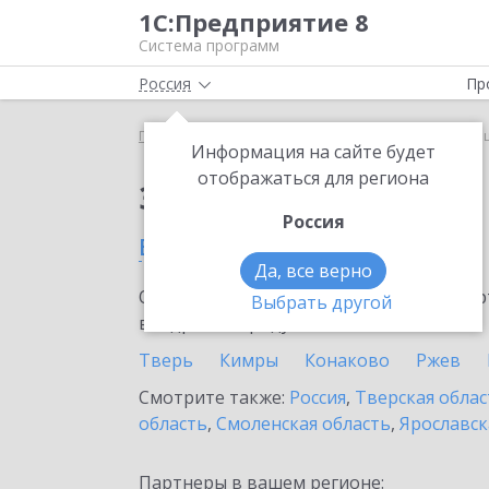
1С:Предприятие 8
Система программ
Россия
Пр
Главная
Сервисы ИТС
mag1c
mag1c в Тороп
Информация на сайте будет
отображаться для региона
Заказать mag1c
Россия
в Торопце
Да, все верно
Ознакомьтесь с информационными карт
Выбрать другой
внедрение продукта.
Тверь
Кимры
Конаково
Ржев
Смотрите также:
Россия
,
Тверская облас
область
,
Смоленская область
,
Ярославск
Партнеры в вашем регионе: