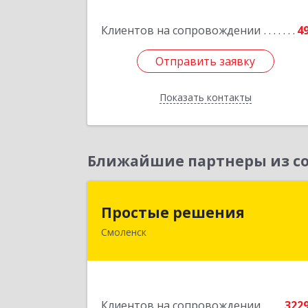
Клиентов на сопровождении
4
Подробне
Отправить заявку
Отправить заявку
Показать контакты
Назад
Ближайшие партнеры из со
Простые решени
Простые решения
Смоленск
214015, Смоленская обл, Смоленск г
Большая Краснофлотская ул, дом 
1
Подробне
Клиентов на сопровождении
322