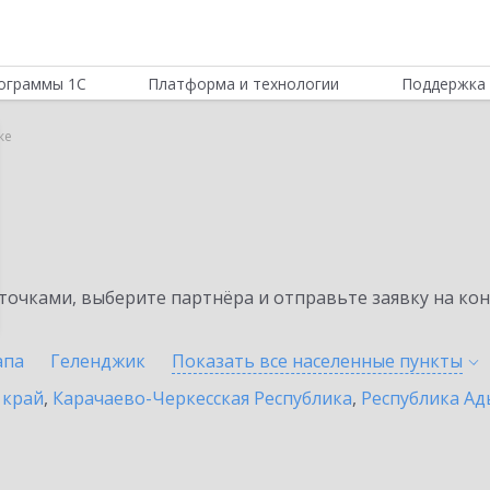
ограммы 1С
Платформа и технологии
Поддержка 
ке
очками, выберите партнёра и отправьте заявку на ко
апа
Геленджик
Показать все населенные
пункты
 край
,
Карачаево-Черкесская Республика
,
Республика Ад