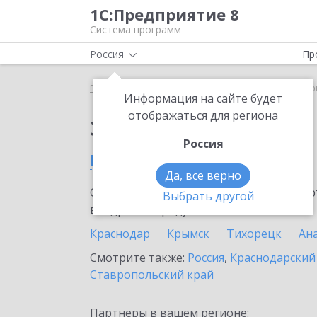
1С:Предприятие 8
Система программ
Россия
Пр
Главная
Сервисы ИТС
mag1c
mag1c в Темрю
Информация на сайте будет
отображаться для региона
Заказать mag1c
Россия
в Темрюке
Да, все верно
Ознакомьтесь с информационными карт
Выбрать другой
внедрение продукта.
Краснодар
Крымск
Тихорецк
Ан
Смотрите также:
Россия
,
Краснодарский
Ставропольский край
Партнеры в вашем регионе: