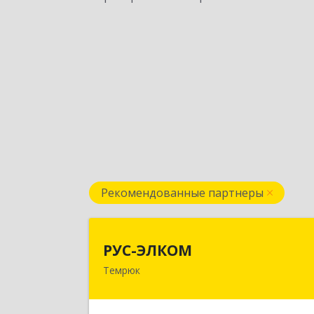
Рекомендованные партнеры
РУС-ЭЛКО
РУС-ЭЛКОМ
Темрюк
353500, Краснодарский край
Темрюкский р-н, Темрюк г, Ленин
ул, дом № 10