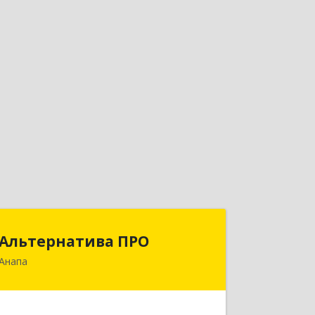
Альтернатива ПРО
Альтернатива ПРО
Анапа
353450, Краснодарский край,
Анапский р-н, Анапа г,
Новороссийская ул, дом № 259, кв.18