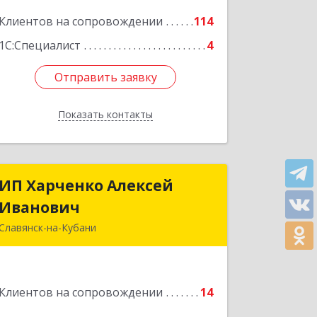
Подробнее
Клиентов на сопровождении
114
1С:Специалист
4
Отправить заявку
Отправить заявку
Показать контакты
Назад
ИП Харченко Алексей
ИП Харченко Алексей
Иванович
Иванович
Славянск-на-Кубани
353 579, Краснодарский край,
ст.Петровская, ул.Кирпичная д.32
Клиентов на сопровождении
14
Подробнее