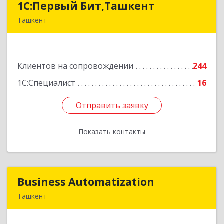
1C:Первый Бит,Ташкент
1C:Первый Бит,Ташкент
Ташкент
г. Ташкент, Мирабадский район, ул. Афросиаб,
4Б, ком 205А
Клиентов на сопровождении
244
Подробнее
1С:Специалист
16
Отправить заявку
Отправить заявку
Показать контакты
Назад
Business Automatization
Business Automatization
Ташкент
Узбекистан, г. Ташкент, Мирабадский район,
ул. Афросиеб, дом 4Б