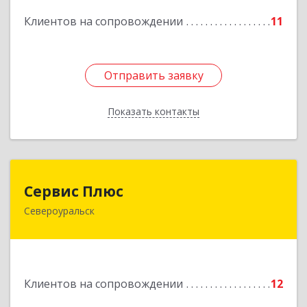
Клиентов на сопровождении
11
Отправить заявку
Отправить заявку
Показать контакты
Назад
Сервис Плюс
Сервис Плюс
Североуральск
624480, Свердловская обл, Североуральск г,
Ленина ул, дом № 10, кв.оф.1
Подробнее
Клиентов на сопровождении
12