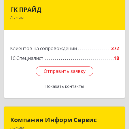
ГК ПРАЙД
ГК ПРАЙД
Лысьва
618909, Пермский край, Лысьва г, Репина ул,
дом № 41
Подробнее
Клиентов на сопровождении
372
1С:Специалист
18
Отправить заявку
Отправить заявку
Показать контакты
Назад
Компания Информ Сервис
Компания Информ Сервис
Лысьва