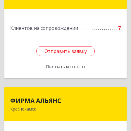
Подробнее
Клиентов на сопровождении
7
Отправить заявку
Отправить заявку
Показать контакты
Назад
ФИРМА АЛЬЯНС
ФИРМА АЛЬЯНС
Краснокамск
Подробнее