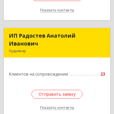
Показать контакты
Назад
ИП Радостев Анатолий
ИП Радостев Анатолий
Иванович
Иванович
Кудымкар
619000, Пермский край, Кудымкар г, Герцена
ул, дом № 52
Клиентов на сопровождении
23
Подробнее
Отправить заявку
Отправить заявку
Показать контакты
Назад