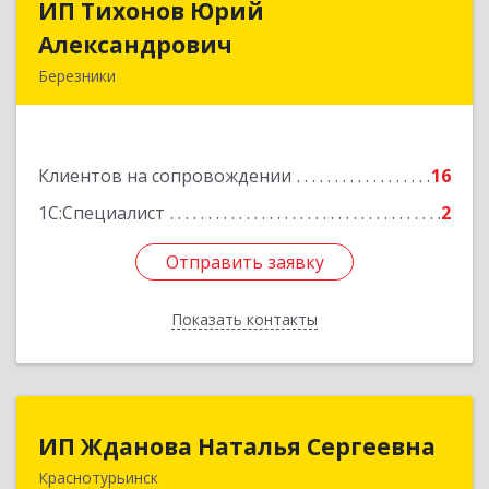
ИП Тихонов Юрий
ИП Тихонов Юрий
Александрович
Александрович
Березники
618400, Пермский край, Березники г, Карла
Маркса ул, дом № 48, оф.431
Клиентов на сопровождении
16
Подробнее
1С:Специалист
2
Отправить заявку
Отправить заявку
Показать контакты
Назад
ИП Жданова Наталья Сергеевна
ИП Жданова Наталья Сергеевна
Краснотурьинск