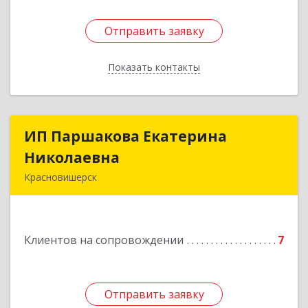
Отправить заявку
Отправить заявку
Показать контакты
Назад
ИП Паршакова Екатерина
ИП Паршакова Екатерина
Николаевна
Николаевна
Красновишерск
618590, Пермский край, Красновишерск г,
Карла Маркса ул, дом № 27, кв.8
Клиентов на сопровождении
7
Подробнее
Отправить заявку
Отправить заявку