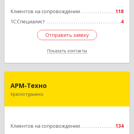
Подробнее
Клиентов на сопровождении
118
1С:Специалист
4
Отправить заявку
Отправить заявку
Показать контакты
Назад
АРМ-Техно
АРМ-Техно
Краснотурьинск
624447, Свердловская обл, Краснотурьинск г,
Чкалова ул, дом № 4, оф.119
Подробнее
Клиентов на сопровождении
134