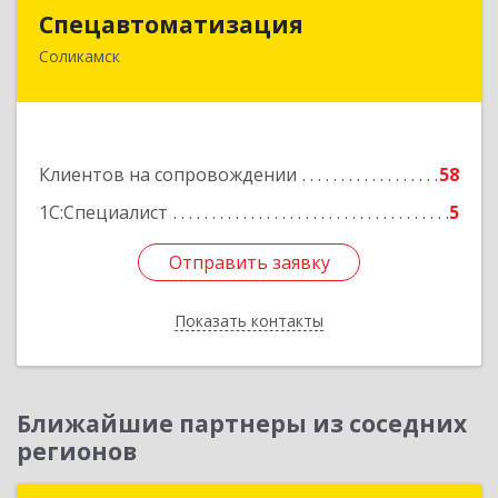
Спецавтоматизация
Спецавтоматизация
Соликамск
618547, Пермский край, Соликамск г,
Транспортная ул, дом № 4
Подробнее
Клиентов на сопровождении
58
1С:Специалист
5
Отправить заявку
Отправить заявку
Показать контакты
Назад
Ближайшие партнеры из соседних
регионов