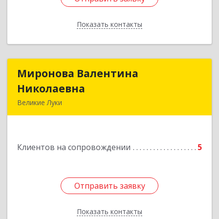
Показать контакты
Назад
Миронова Валентина
Миронова Валентина
Николаевна
Николаевна
Великие Луки
Подробнее
Клиентов на сопровождении
5
Отправить заявку
Отправить заявку
Показать контакты
Назад