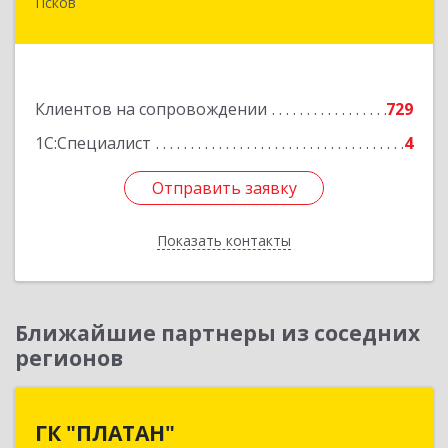
Псков
180000, Псковская обл, Псков г, Советская ул,
дом № 42г
Подробнее
Клиентов на сопровождении
729
1С:Специалист
4
Отправить заявку
Отправить заявку
Показать контакты
Назад
Ближайшие партнеры из соседних
регионов
ГК "ПЛАТАН"
ГК "ПЛАТАН"