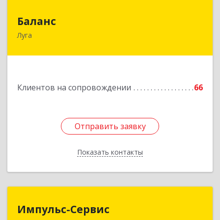
Баланс
Баланс
Луга
188230, Ленинградская обл, Луга г, Урицкого
пр-кт, дом № 77а
Подробнее
Клиентов на сопровождении
66
Отправить заявку
Отправить заявку
Показать контакты
Назад
Импульс-Сервис
Импульс-Сервис