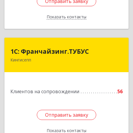
Отправить заявку
Отправить заявку
Показать контакты
Назад
1С: Франчайзинг.ТУБУС
1С: Франчайзинг.ТУБУС
Кингисепп
Подробнее
Клиентов на сопровождении
56
Отправить заявку
Отправить заявку
Показать контакты
Назад