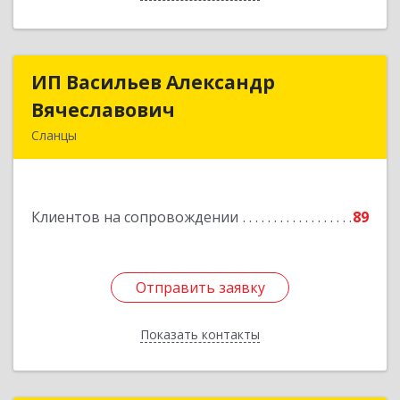
ИП Васильев Александр
ИП Васильев Александр
Вячеславович
Вячеславович
Сланцы
Ленинградская обл, Сланцы г, Спортивная ул,
дом № 2
Клиентов на сопровождении
89
Подробнее
Отправить заявку
Отправить заявку
Показать контакты
Назад