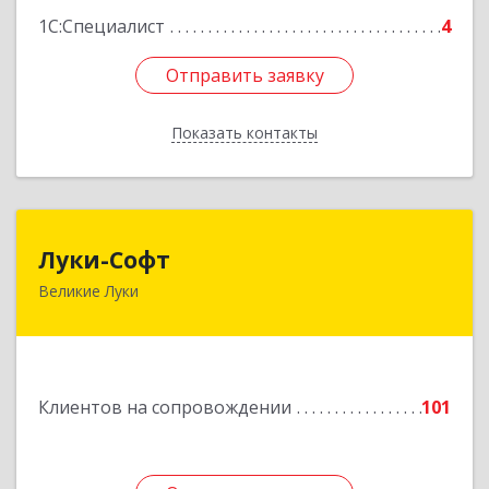
1С:Специалист
4
Отправить заявку
Отправить заявку
Показать контакты
Назад
Луки-Софт
Луки-Софт
Великие Луки
182113, Псковская обл, Великие Луки г,
Октябрьский пр-кт, дом № 56А, оф.2
Подробнее
Клиентов на сопровождении
101