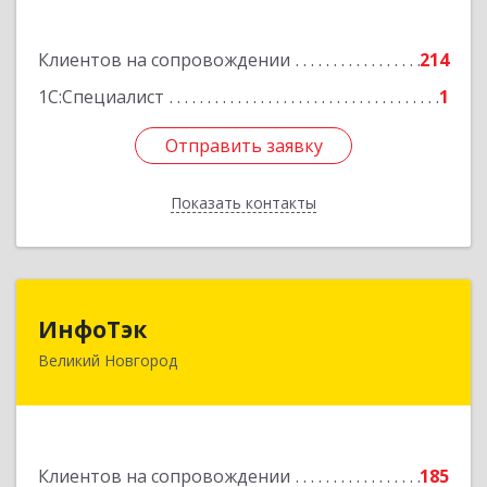
Подробнее
Клиентов на сопровождении
214
1С:Специалист
1
Отправить заявку
Отправить заявку
Показать контакты
Назад
ИнфоТэк
ИнфоТэк
Великий Новгород
173003, Новгородская обл, Великий Новгород
г, Великая ул, дом № 22
Подробнее
Клиентов на сопровождении
185