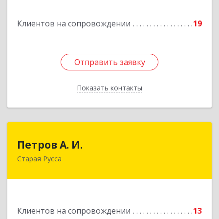
Подробнее
Клиентов на сопровождении
19
Отправить заявку
Отправить заявку
Показать контакты
Назад
Петров А. И.
Петров А. И.
Старая Русса
Старая Русса, пер.Волотовский, д.23
Подробнее
Клиентов на сопровождении
13