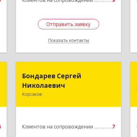
0
Клиентов на сопровождении
9
1
Отправить заявку
Отправить заявку
Показать контакты
Назад
н
Бондарев Сергей
Бондарев Сергей
ч
Николаевич
Николаевич
Корсаков
-
Подробнее
,
2
е
4
Клиентов на сопровождении
7