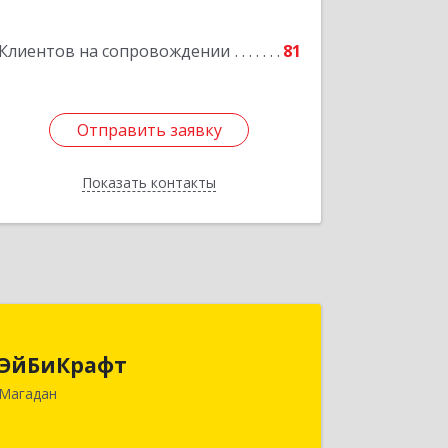
Подробнее
Клиентов на сопровождении
81
Отправить заявку
Отправить заявку
Показать контакты
Назад
ЭйБиКрафт
ЭйБиКрафт
685000, Магаданская обл, Магадан г,
Магадан
Полярная ул, дом № 21А