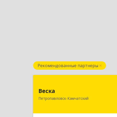
Рекомендованные партнеры
Веск
Веска
683031, Камчатский край
Петропавловск-Камчатский
Петропавловск-Камчатский г, Карл
Маркса пр-кт, дом № 29/1, оф.30