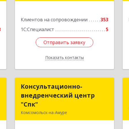
4
Подробнее
е
1
Клиентов на сопровождении
353
8
1С:Специалист
5
Отправить заявку
Отправить заявку
Показать контакты
Назад
р
Консультационно-
Консультационно-
внедренческий центр
внедренческий центр
,
"Спк"
"Спк"
,
Комсомольск-на-Амуре
,
681013, Хабаровский край,
2
Комсомольск-на-Амуре г, Димитрова,