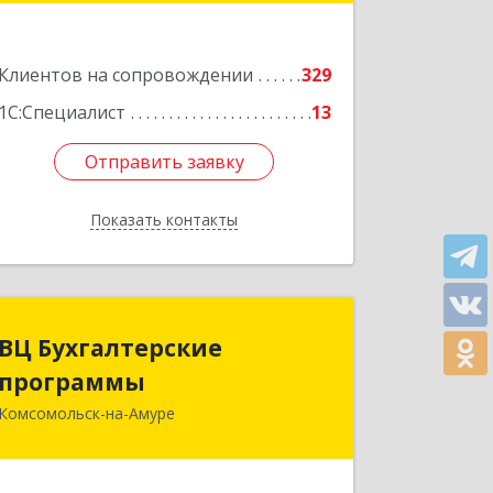
Подробнее
Клиентов на сопровождении
329
1С:Специалист
13
Отправить заявку
Отправить заявку
Показать контакты
Назад
ВЦ Бухгалтерские
ВЦ Бухгалтерские
программы
программы
Комсомольск-на-Амуре
681000, Хабаровский край,
Комсомольск-на-Амуре г, Сидоренко
ул, дом № 1А