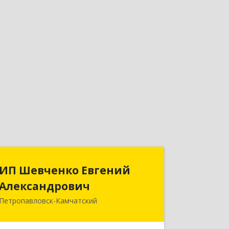
ИП Шевченко Евгений
ИП Шевченко Евгений
Александрович
Александрович
Петропавловск-Камчатский
683010, Камчатский край,
Петропавловск-Камчатский г,
Капитана Драбкина ул, дом № 14, кв.3