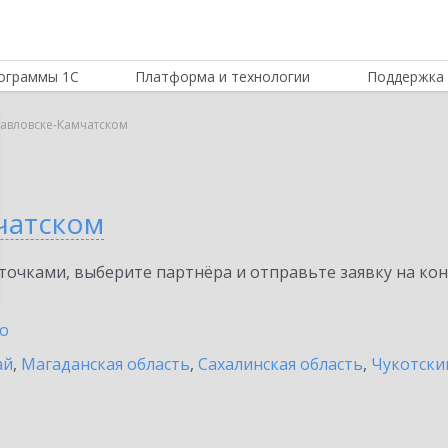
ограммы 1С
Платформа и технологии
Поддержка 
павловске-Камчатском
чатском
очками, выберите партнёра и отправьте заявку на ко
о
ай
,
Магаданская область
,
Сахалинская область
,
Чукотски