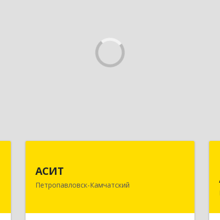
а
АСИТ
АСИТ
,
683031, Камчатский край,
Петропавловск-Камчатский
а
Петропавловск-Камчатский г,
0
Топоркова ул, дом № 9/8, офис "С"