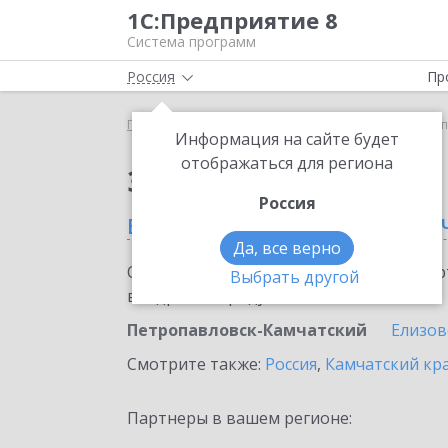
1С:Предприятие 8
Система программ
Россия
Пр
Главная
Сервисы ИТС
mag1c
mag1c в Петро
Информация на сайте будет
отображаться для региона
Заказать mag1c
Россия
в Петропавловске-Кам
Да, все верно
Ознакомьтесь с информационными карт
Выбрать другой
внедрение продукта.
Петропавловск-Камчатский
Елизов
Смотрите также:
Россия
,
Камчатский кр
Партнеры в вашем регионе: