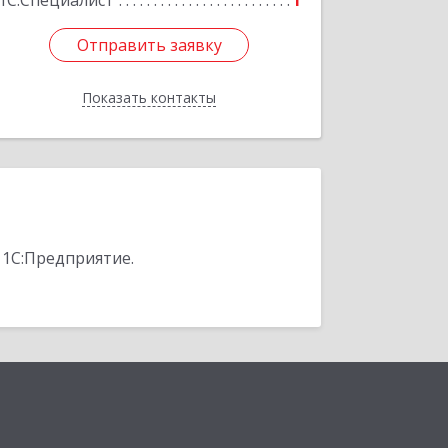
1С:Специалист
1
Отправить заявку
Отправить заявку
Показать контакты
Назад
 1С:Предприятие.