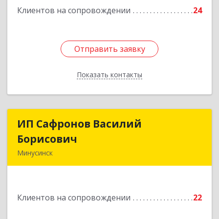
Клиентов на сопровождении
24
Отправить заявку
Отправить заявку
Показать контакты
Назад
ИП Сафронов Василий
ИП Сафронов Василий
Борисович
Борисович
Минусинск
662608, Красноярский край, Минусинск г,
Пушкина ул, дом № 8, кв.2
Клиентов на сопровождении
22
Подробнее