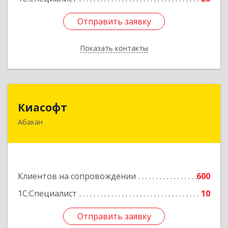
Отправить заявку
Отправить заявку
Показать контакты
Назад
Киасофт
Киасофт
Абакан
655017, Хакасия Респ, Абакан г, Ивана Ярыгина
ул, дом № 34, оф.5
Подробнее
Клиентов на сопровождении
600
1С:Специалист
10
Отправить заявку
Отправить заявку