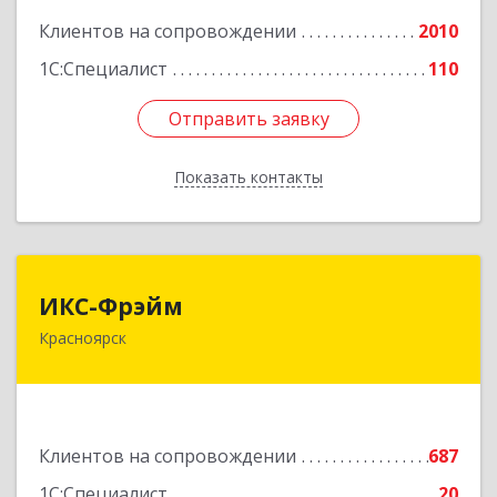
Клиентов на сопровождении
2010
Подробнее
1С:Специалист
110
Отправить заявку
Отправить заявку
Показать контакты
Назад
ИКС-Фрэйм
ИКС-Фрэйм
Красноярск
660077, Красноярский край, Красноярск г,
Батурина ул, дом № 32, пом.4
Подробнее
Клиентов на сопровождении
687
1С:Специалист
20