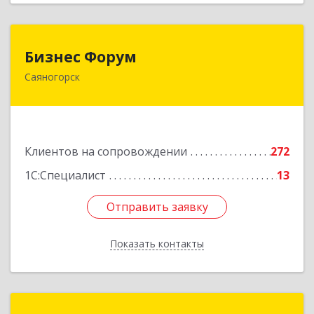
Бизнес Форум
Бизнес Форум
Саяногорск
655603, Хакасия Респ, Саяногорск г, Советский
мкр, дом № 2, кв.262
Подробнее
Клиентов на сопровождении
272
1С:Специалист
13
Отправить заявку
Отправить заявку
Показать контакты
Назад