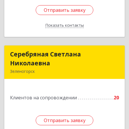
Отправить заявку
Отправить заявку
Показать контакты
Назад
Серебряная Светлана
Серебряная Светлана
Николаевна
Николаевна
Зеленогорск
663690, Краноярский край, Зленогорск г,
Энергетиков, дом № 14, кв.37
Клиентов на сопровождении
20
Подробнее
Отправить заявку
Отправить заявку