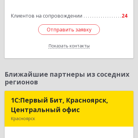
Подробнее
Клиентов на сопровождении
24
Отправить заявку
Отправить заявку
Показать контакты
Назад
Ближайшие партнеры из соседних
регионов
1С:Первый Бит, Красноярск,
1С:Первый Бит, Красноярск,
Центральный офис
Центральный офис
Красноярск
660017, Красноярский край, Красноярск г,
Диктатуры пролетариата ул, дом № 32