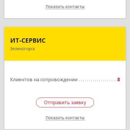
Показать контакты
Назад
ИТ-СЕРВИС
ИТ-СЕРВИС
Зеленогорск
663690, Красноярский край, Зеленогорск г,
Гагарина ул, дом № 34
Подробнее
Клиентов на сопровождении
8
Отправить заявку
Отправить заявку
Показать контакты
Назад