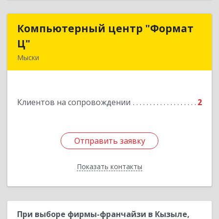
Компьютерный центр "Формат
Компьютерный центр "Формат
Ц"
Ц"
Мыски
652840, Кемеровская обл, Мыски г, Вахрушева
ул, д. 7, кв. 48
Клиентов на сопровождении
2
Подробнее
Отправить заявку
Отправить заявку
Показать контакты
Назад
При выборе фирмы-франчайзи в Кызыле,