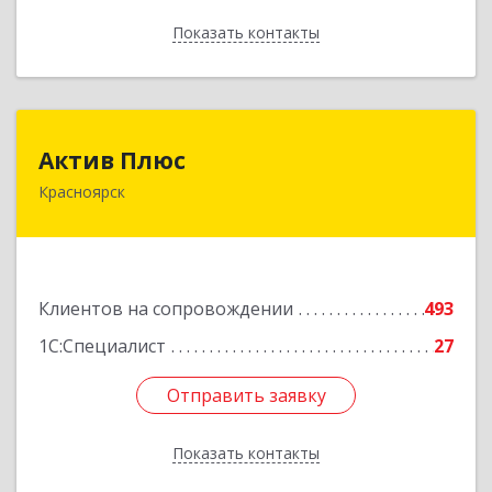
Показать контакты
Назад
Актив Плюс
Актив Плюс
Красноярск
660017, Красноярский край, Красноярск г,
Обороны ул, дом № 3, оф.220
Подробнее
Клиентов на сопровождении
493
1С:Специалист
27
Отправить заявку
Отправить заявку
Показать контакты
Назад