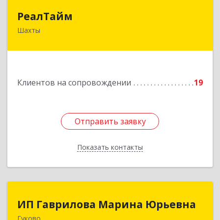
РеалТайм
РеалТайм
Шахты
346504, Ростовская обл, Шахты г,
Чернышевского ул, дом № 42
Подробнее
Клиентов на сопровождении
19
Отправить заявку
Отправить заявку
Показать контакты
Назад
ИП Гаврилова Марина Юрьевна
ИП Гаврилова Марина Юрьевна
Гуково