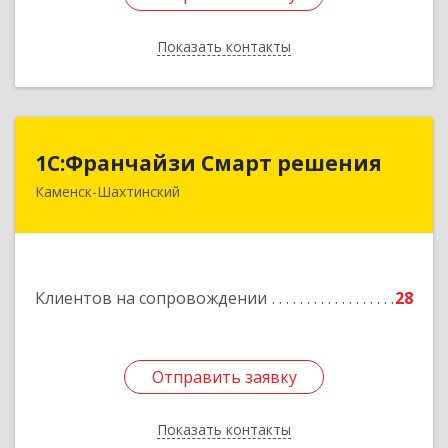
Показать контакты
Назад
1С:Франчайзи Смарт решения
1С:Франчайзи Смарт решения
Каменск-Шахтинский
347800, Ростовская обл, Каменск-Шахтинский г,
Ворошилова ул, дом № 152
Подробнее
Клиентов на сопровождении
28
Отправить заявку
Отправить заявку
Показать контакты
Назад