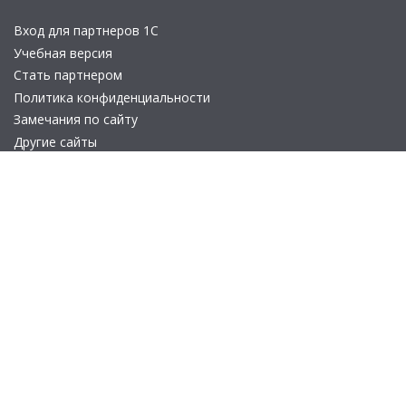
Вход для партнеров 1С
Учебная версия
Стать партнером
Политика конфиденциальности
Замечания по сайту
Другие сайты
Телефон:
+7 (495) 737-92-57
Email:
site_v8@1c.ru
Отдел продаж:
г. Москва
,
улица Селезнёвская, дом 21
© 2026 АО «Группа 1С» (правопреемник «1С»). Все права на сайт
защищены
© 2011- 2026 ООО «1С-Софт» (
о компании
).