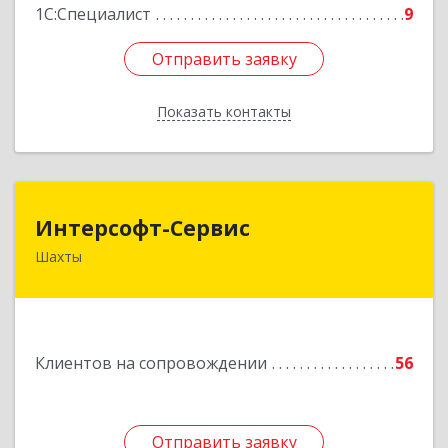
1С:Специалист
9
Отправить заявку
Отправить заявку
Показать контакты
Назад
Интерсофт-Сервис
Интерсофт-Сервис
Шахты
346480, Ростовская обл, Шахты г, Советская ул,
дом № 279/10
Подробнее
Клиентов на сопровождении
56
Отправить заявку
Отправить заявку