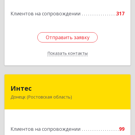
Подробнее
Клиентов на сопровождении
317
Отправить заявку
Отправить заявку
Показать контакты
Назад
Интес
Интес
Донецк (Ростовская область)
346330, Ростовская обл, Донецк г, 60-й кв-л,
дом № 6 ( пристройка)
Подробнее
Клиентов на сопровождении
99