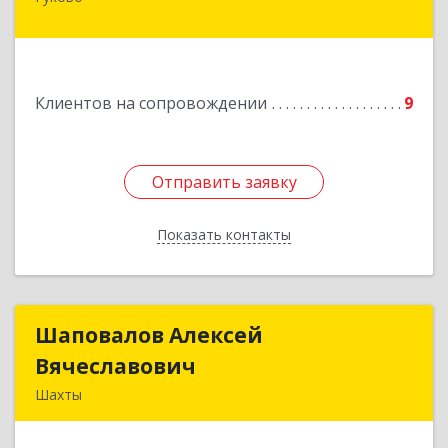
Подробнее
Клиентов на сопровождении
9
Отправить заявку
Отправить заявку
Показать контакты
Назад
Шаповалов Алексей
Шаповалов Алексей
Вячеславович
Вячеславович
Шахты
346510, Шахты г, Ленина ул, дом № 142