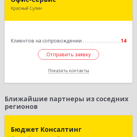
Красный Сулин
346350, Ростовская обл, р-н Красносулинский,
Красный Сулин г, Заводская ул, дом № 1
Подробнее
Клиентов на сопровождении
14
Отправить заявку
Отправить заявку
Показать контакты
Назад
Ближайшие партнеры из соседних
регионов
Бюджет Консалтинг
Бюджет Консалтинг