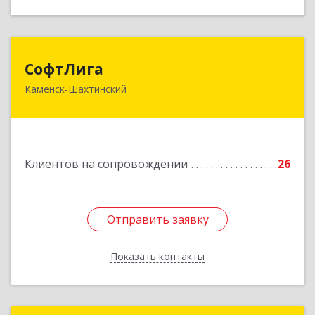
СофтЛига
СофтЛига
Каменск-Шахтинский
347800, Ростовская обл, Каменск-Шахтинский г,
Желябова ул, дом № 33А
Подробнее
Клиентов на сопровождении
26
Отправить заявку
Отправить заявку
Показать контакты
Назад