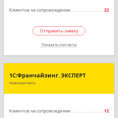
Подробнее
Клиентов на сопровождении
22
Отправить заявку
Отправить заявку
Показать контакты
Назад
1С:Франчайзинг. ЭКСПЕРТ
1С:Франчайзинг. ЭКСПЕРТ
Новошахтинск
346901, Ростовская обл, Новошахтинск г,
Куйбышева ул, дом № 6, кв.2
Подробнее
Клиентов на сопровождении
12