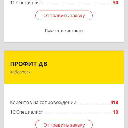
1С:Специалист
30
Отправить заявку
Отправить заявку
Показать контакты
Назад
ПРОФИТ ДВ
ПРОФИТ ДВ
Хабаровск
680000, Хабаровский край, Хабаровск г,
Муравьева-Амурского ул, дом № 25, пом.I
Подробнее
Клиентов на сопровождении
418
1С:Специалист
10
Отправить заявку
Отправить заявку