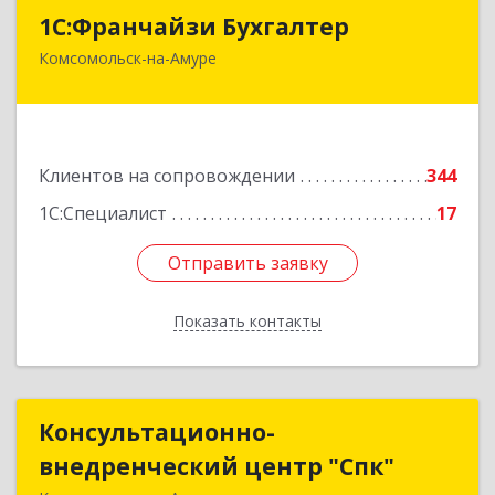
1С:Франчайзи Бухгалтер
1С:Франчайзи Бухгалтер
Комсомольск-на-Амуре
681000, Хабаровский край, Комсомольск-на-
Амуре г, Красногвардейская ул, дом № 14,
оф.202
Подробнее
Клиентов на сопровождении
344
1С:Специалист
17
Отправить заявку
Отправить заявку
Показать контакты
Назад
Консультационно-
Консультационно-
внедренческий центр "Спк"
внедренческий центр "Спк"