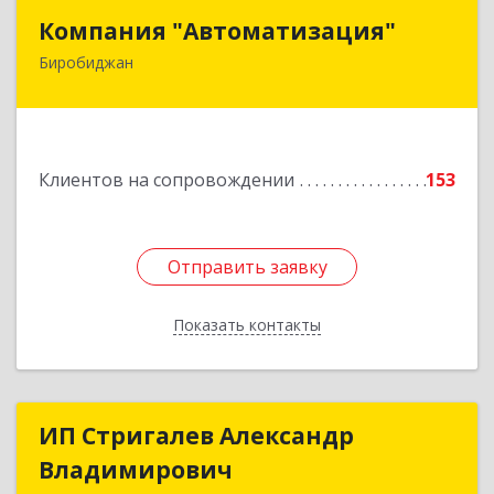
Компания "Автоматизация"
Компания "Автоматизация"
Биробиджан
679016, Еврейская Аобл, Биробиджан г,
Советская ул, дом № 59, кв.3
Подробнее
Клиентов на сопровождении
153
Отправить заявку
Отправить заявку
Показать контакты
Назад
ИП Стригалев Александр
ИП Стригалев Александр
Владимирович
Владимирович