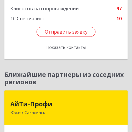
Клиентов на сопровождении
97
1С:Специалист
10
Отправить заявку
Отправить заявку
Показать контакты
Назад
Ближайшие партнеры из соседних
регионов
АйТи-Профи
АйТи-Профи
Южно-Сахалинск
693023, Сахалинская обл, город Южно-
Сахалинск г.о., Южно-Сахалинск г, Емельянова
А.О. ул, дом № 4