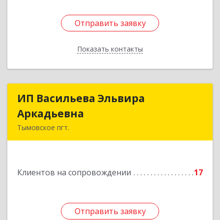
Отправить заявку
Отправить заявку
Показать контакты
Назад
ИП Васильева Эльвира
ИП Васильева Эльвира
Аркадьевна
Аркадьевна
Тымовское пгт.
694400, Сахалинская обл, Тымовский р-н,
Тымовское пгт, Красноармейская ул, дом № 34,
кв.9
Клиентов на сопровождении
17
Подробнее
Отправить заявку
Отправить заявку