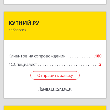
КУТНИЙ.РУ
КУТНИЙ.РУ
Хабаровск
680007, Хабаровский край, Хабаровск г,
Шевчука ул, дом № 42, оф.505
Подробнее
Клиентов на сопровождении
180
1С:Специалист
3
Отправить заявку
Отправить заявку
Показать контакты
Назад