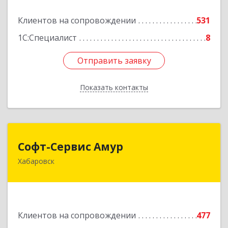
Подробнее
Клиентов на сопровождении
531
1С:Специалист
8
Отправить заявку
Отправить заявку
Показать контакты
Назад
Софт-Сервис Амур
Софт-Сервис Амур
Хабаровск
680000, Хабаровский край, Хабаровск г,
Муравьева-Амурского ул., дом № 4, оф.19
Подробнее
Клиентов на сопровождении
477