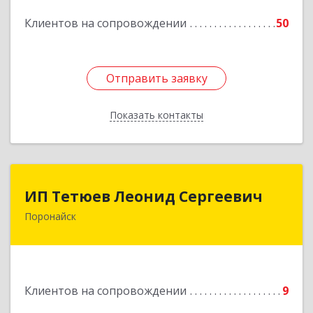
Подробнее
Клиентов на сопровождении
50
Отправить заявку
Отправить заявку
Показать контакты
Назад
ИП Тетюев Леонид Сергеевич
ИП Тетюев Леонид Сергеевич
Поронайск
694242, Сахалинская обл, Поронайск г, Фрунзе
ул, дом № 14, кв.51
Подробнее
Клиентов на сопровождении
9