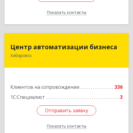
Показать контакты
Назад
Центр автоматизации бизнеса
Центр автоматизации бизнеса
Хабаровск
680030, Хабаровский край, Хабаровск г, Ленина
ул, дом № 4, оф.802
Подробнее
Клиентов на сопровождении
336
1С:Специалист
3
Отправить заявку
Отправить заявку
Показать контакты
Назад