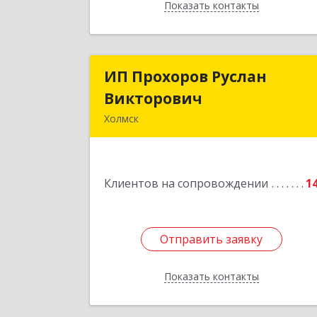
Показать контакты
Назад
ИП Прохоров Руслан
ИП Прохоров Русла
Викторович
Викторови
Холмск
694620, Сахалинская обл, Холмский р
н, Холмск г, Александра Матросова ул
дом № 6Б, кв.3
Клиентов на сопровождении
1
Подробне
Отправить заявку
Отправить заявку
Показать контакты
Назад