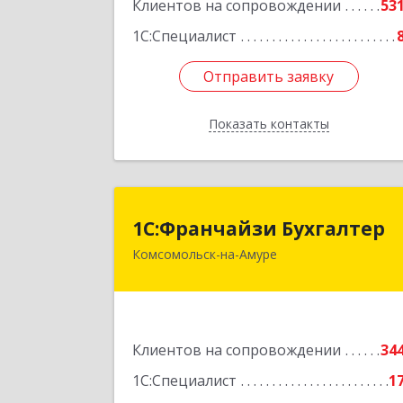
Клиентов на сопровождении
53
Подробне
1С:Специалист
Отправить заявку
Отправить заявку
Показать контакты
Назад
1С:Франчайзи Бухгалте
1С:Франчайзи Бухгалтер
Комсомольск-на-Амуре
681000, Хабаровский край
Комсомольск-на-Амуре г
Красногвардейская ул, дом № 14
оф.20
Клиентов на сопровождении
34
Подробне
1С:Специалист
1