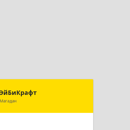
ЭйБиКрафт
ЭйБиКрафт
Магадан
685000, Магаданская обл, Магадан г,
Полярная ул, дом № 21А
Подробнее