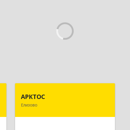
с
АРКТОС
АРКТОС
Елизово
й
684036, Камчатский край, Елизовский
№
р-н, Вулканный рп, Центральная ул,
1
дом № 23, кв.1