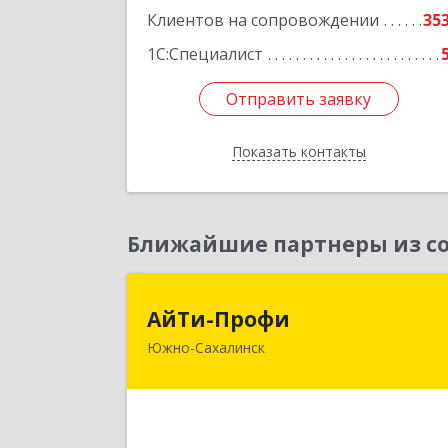
Подробне
Клиентов на сопровождении
35
1С:Специалист
Отправить заявку
Отправить заявку
Показать контакты
Назад
Ближайшие партнеры из со
АйТи-Проф
АйТи-Профи
Южно-Сахалинск
693023, Сахалинская обл, горо
Южно-Сахалинск г.о., Южно
Сахалинск г, Емельянова А.О. ул, до
№ 