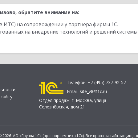
изово, обратите внимание на:
в ИТС) на сопровождении у партнера фирмы 1С.
стованных на внедрение технологий и решений системы
Телефон:
+7 (495) 737-92-57
льности
Email:
site_v8@1c.ru
 сайту
Отдел продаж:
г. Москва
,
улица
Селезнёвская, дом 21
© 2026 АО «Группа 1С» (правопреемник «1С»). Все права на сайт защищен