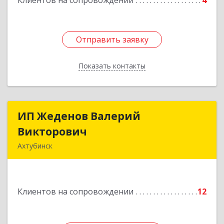
Клиентов на сопровождении
4
Отправить заявку
Отправить заявку
Показать контакты
Назад
ИП Жеденов Валерий
ИП Жеденов Валерий
Викторович
Викторович
Ахтубинск
416500, Астраханская обл, Ахтубинский р-н,
Ахтубинск г, Ст.Лаврентьева ул, дом № 2, кв.48
Клиентов на сопровождении
12
Подробнее