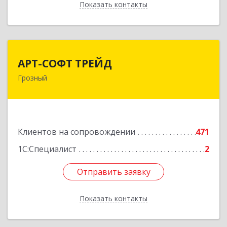
Показать контакты
Назад
АРТ-СОФТ ТРЕЙД
АРТ-СОФТ ТРЕЙД
Грозный
364013, Чеченская Респ, Грозный г, Полярников
ул, дом № 36А
Подробнее
Клиентов на сопровождении
471
1С:Специалист
2
Отправить заявку
Отправить заявку
Показать контакты
Назад