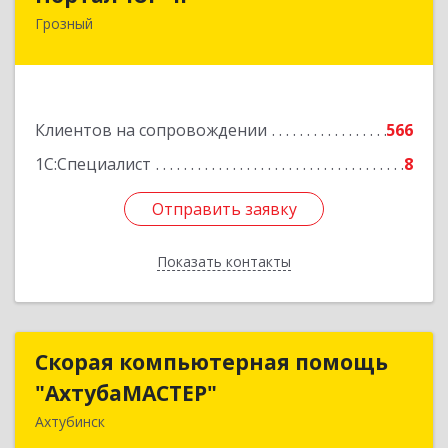
Грозный
364906, Чеченская Респ, Грозный г, Путина пр-
кт, дом № 30
Подробнее
Клиентов на сопровождении
566
1С:Специалист
8
Отправить заявку
Отправить заявку
Показать контакты
Назад
Скорая компьютерная помощь
Скорая компьютерная помощь
"АхтубаМАСТЕР"
"АхтубаМАСТЕР"
Ахтубинск
416506, Астраханская обл, Ахтубинский р-н,