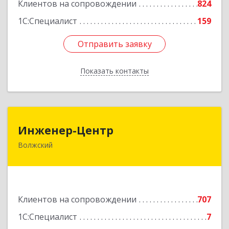
Клиентов на сопровождении
824
1С:Специалист
159
Отправить заявку
Отправить заявку
Показать контакты
Назад
Инженер-Центр
Инженер-Центр
Волжский
404120, Волгоградская обл, Волжский г, им
генерала Карбышева ул, дом № 76
Подробнее
Клиентов на сопровождении
707
1С:Специалист
7