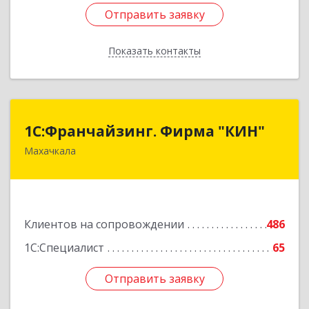
Отправить заявку
Отправить заявку
Показать контакты
Назад
1С:Франчайзинг. Фирма "КИН"
1С:Франчайзинг. Фирма "КИН"
Махачкала
367030, Дагестан Респ, Махачкала г, И.Казака
ул, дом № 31
Подробнее
Клиентов на сопровождении
486
1С:Специалист
65
Отправить заявку
Отправить заявку