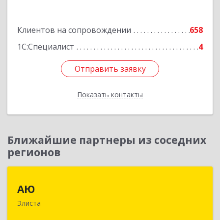
Подробнее
Клиентов на сопровождении
658
1С:Специалист
4
Отправить заявку
Отправить заявку
Показать контакты
Назад
Ближайшие партнеры из соседних
регионов
АЮ
АЮ
Элиста
358009, Калмыкия Респ, Элиста г, А.С.Пушкина
ул, дом № 20, оф.407