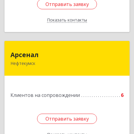
Отправить заявку
Отправить заявку
Показать контакты
Назад
Арсенал
Арсенал
Нефтекумск
Ставропольский край, Нефтекумск г,
Дзержинского ул, дом № 11А
Подробнее
Клиентов на сопровождении
6
Отправить заявку
Отправить заявку