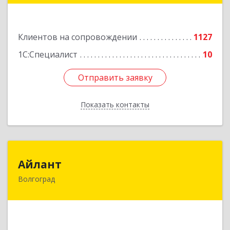
Подробнее
Клиентов на сопровождении
1127
1С:Специалист
10
Отправить заявку
Отправить заявку
Показать контакты
Назад
Айлант
Айлант
Волгоград
400001, Волгоградская обл, Волгоград г, им
Канунникова ул, дом № 11А
Подробнее