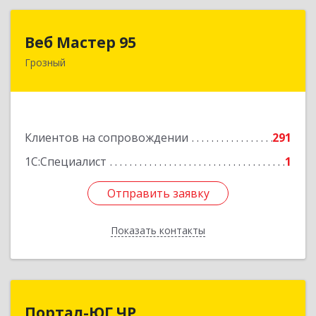
Веб Мастер 95
Веб Мастер 95
Грозный
364050, Чеченская Респ, Грозный г, Им
Гайрбекова Муслима Гайрбековича ул, дом №
72
Подробнее
Клиентов на сопровождении
291
1С:Специалист
1
Отправить заявку
Отправить заявку
Показать контакты
Назад
Портал-ЮГ ЧР
Портал-ЮГ ЧР