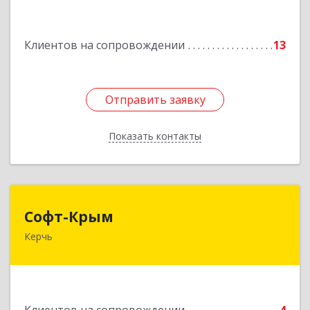
Ахтубинск г, Буденного ул, дом № 7, кв.30
Клиентов на сопровождении
13
Подробнее
Отправить заявку
Отправить заявку
Показать контакты
Назад
Софт-Крым
Софт-Крым
Керчь
Республика Калмыкия, г. Элиста, ул. Губаревича,
5, офис 304
Подробнее