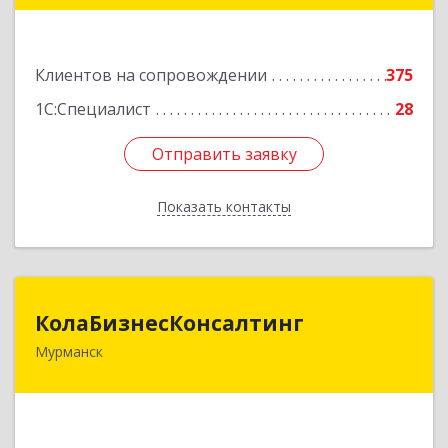
Подробнее
Клиентов на сопровождении
375
1С:Специалист
28
Отправить заявку
Отправить заявку
Показать контакты
Назад
КолаБизнесКонсалтинг
КолаБизнесКонсалтинг
Мурманск
183074, Мурманская обл, Мурманск г,
Полярный Круг ул, дом № 3
Подробнее