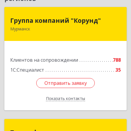
Группа компаний "Корунд"
Группа компаний "Корунд"
Мурманск
183025, Мурманская обл, Мурманск г, Тарана
ул, дом № 10
Подробнее
Клиентов на сопровождении
788
1С:Специалист
35
Отправить заявку
Отправить заявку
Показать контакты
Назад
Тарасофт