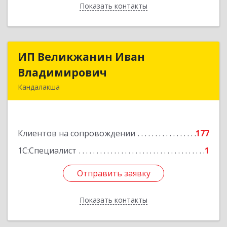
Показать контакты
Назад
ИП Великжанин Иван
ИП Великжанин Иван
Владимирович
Владимирович
Кандалакша
184046, Мурманская обл, Кандалакша г,
Наймушина ул, дом № 16, кв.37
Клиентов на сопровождении
177
Подробнее
1С:Специалист
1
Отправить заявку
Отправить заявку
Показать контакты
Назад