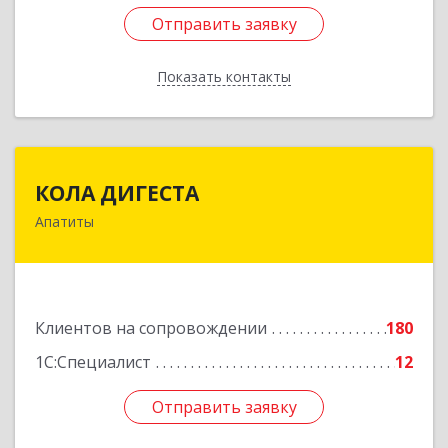
Отправить заявку
Отправить заявку
Показать контакты
Назад
КОЛА ДИГЕСТА
КОЛА ДИГЕСТА
Апатиты
184209, Мурманская обл, Апатиты г,
Космонавтов ул, дом № 17
Подробнее
Клиентов на сопровождении
180
1С:Специалист
12
Отправить заявку
Отправить заявку