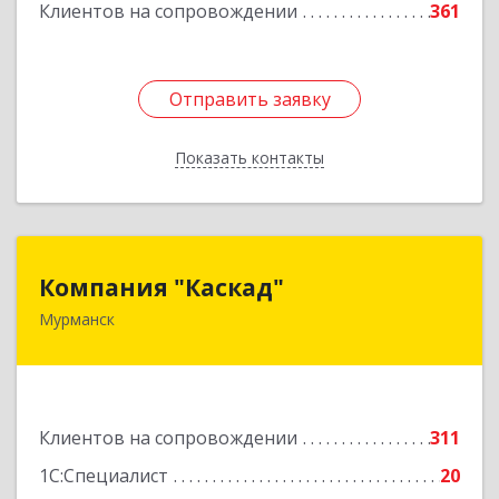
Клиентов на сопровождении
361
Отправить заявку
Отправить заявку
Показать контакты
Назад
Компания "Каскад"
Компания "Каскад"
Мурманск
183038, Мурманская обл, Мурманск г, Бабикова
проезд, дом № 12, кв.59
Подробнее
Клиентов на сопровождении
311
1С:Специалист
20