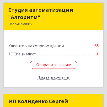
Студия автоматизации
Студия автоматизации
"Алгоритм"
"Алгоритм"
Наро-Фоминск
143306, Московская обл, г.о. Наро-Фоминский,
Наро-Фоминск г, Латышская ул, дом № 13А,
пом.4
Клиентов на сопровождении
65
Подробнее
1С:Специалист
1
Отправить заявку
Отправить заявку
Показать контакты
Назад
ИП Колиденко Сергей
ИП Колиденко Сергей