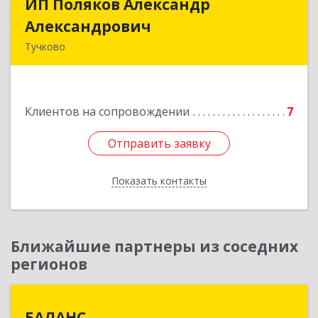
ИП Поляков Александр
ИП Поляков Александр
Александрович
Александрович
Тучково
143160, Московская обл., Рузский р-н,
Дорохово п., Московская ул., д.9
Клиентов на сопровождении
7
Подробнее
Отправить заявку
Отправить заявку
Показать контакты
Назад
Ближайшие партнеры из соседних
регионов
БАЛАНС
БАЛАНС