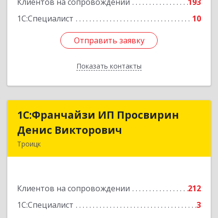
Клиентов на сопровождении
193
1С:Специалист
10
Отправить заявку
Отправить заявку
Показать контакты
Назад
1C:Франчайзи ИП Просвирин
1C:Франчайзи ИП Просвирин
Денис Викторович
Денис Викторович
Троицк
108842, Москва г, вн.тер.г. городской округ
Троицк, Троицк г, Городская ул, дом № 14,
кв.158
Клиентов на сопровождении
212
Подробнее
1С:Специалист
3