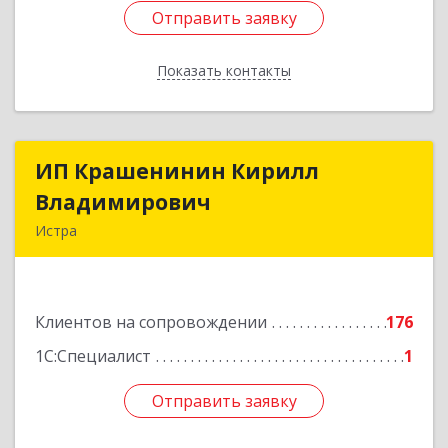
Отправить заявку
Отправить заявку
Показать контакты
Назад
ИП Крашенинин Кирилл
ИП Крашенинин Кирилл
Владимирович
Владимирович
Истра
143500, Московская обл, Истра г, 9
Гвардейской Дивизии ул, дом № 62, корпус В,
кв.68
Клиентов на сопровождении
176
Подробнее
1С:Специалист
1
Отправить заявку
Отправить заявку