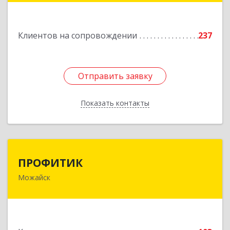
строение 27
Подробнее
Клиентов на сопровождении
237
Отправить заявку
Отправить заявку
Показать контакты
Назад
ПРОФИТИК
ПРОФИТИК
Можайск
143200, Московская обл, Можайский р-н,
Можайск г, Молодежная ул, дом № 4
Подробнее