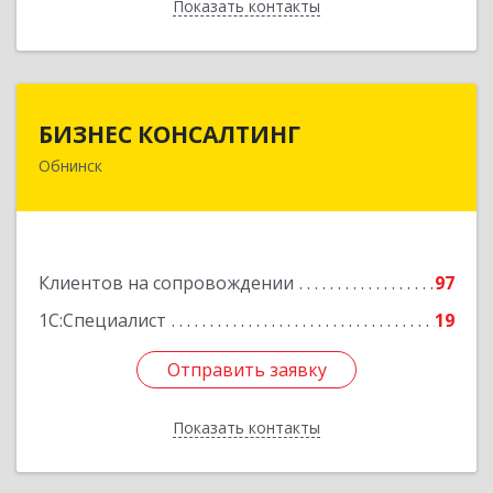
Показать контакты
Назад
БИЗНЕС КОНСАЛТИНГ
БИЗНЕС КОНСАЛТИНГ
Обнинск
249032, Калужская обл, Обнинск г, Курчатова ул,
дом № 27/2, пом.281
Подробнее
Клиентов на сопровождении
97
1С:Специалист
19
Отправить заявку
Отправить заявку
Показать контакты
Назад