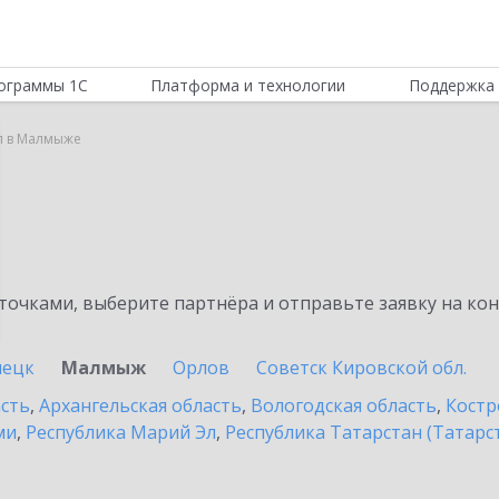
ограммы 1С
Платформа и технологии
Поддержка 
л в Малмыже
очками, выберите партнёра и отправьте заявку на ко
пецк
Малмыж
Орлов
Советск Кировской обл.
асть
,
Архангельская область
,
Вологодская область
,
Костр
ми
,
Республика Марий Эл
,
Республика Татарстан (Татарс