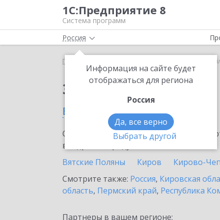
1С:Предприятие 8
Система программ
Россия
Пр
Главная
Тарифы ИТС
ИТС Ритейл
ИТС Ритей
Информация на сайте будет
отображаться для региона
Заказать ИТС Ритейл
Россия
в Малмыже
Да, все верно
Ознакомьтесь с информационными карт
Выбрать другой
внедрение продукта.
Вятские Поляны
Киров
Кирово-Че
Смотрите также:
Россия
,
Кировская обл
область
,
Пермский край
,
Республика Ко
Партнеры в вашем регионе: