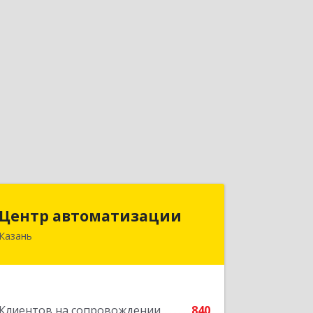
Центр автоматизации
Центр автоматизации
Казань
420133, Татарстан Респ, Казань г,
Ямашева пр-кт, дом № 92
Подробнее
Клиентов на сопровождении
840