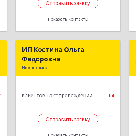
Отправить заявку
Отправить заявку
Показать контакты
Назад
т
ИП Костина Ольга
ИП Костина Ольга
Федоровна
Федоровна
,
Нижнекамск
,
1
Подробнее
е
2
Клиентов на сопровождении
64
1
Отправить заявку
Отправить заявку
Показать контакты
Назад