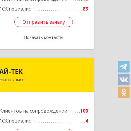
1С:Специалист
83
Отправить заявку
Отправить заявку
Показать контакты
Назад
АЙ-ТЕК
АЙ-ТЕК
Нижнекамск
423570, Татарстан Респ,
Нижнекамский р-н, Нижнекамск г,
Шинников пр-кт, дом № 13А,
пом.1004
Клиентов на сопровождении
100
Подробнее
1С:Специалист
4