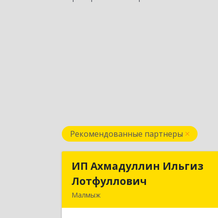
Рекомендованные партнеры
ИП Ахмадуллин Ильгиз
ИП Ахмадуллин Ильги
Лотфуллович
Лотфуллови
Малмыж
612920, Кировская обл, г.Малмыж
ул.Ленина, 27 оф.