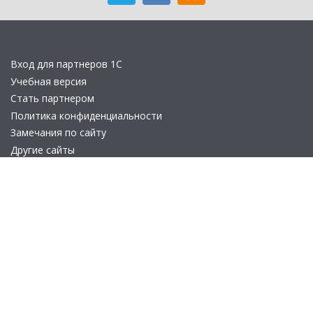
Вход для партнеров 1С
Учебная версия
Стать партнером
Политика конфиденциальности
Замечания по сайту
Другие сайты
Телефон:
+7 (495) 737-92-57
Email:
site_v8@1c.ru
Отдел продаж:
г. Москва
,
улица Селезнёвская, дом 21
© 2026 АО «Группа 1С» (правопреемник «1С»). Все права на сайт