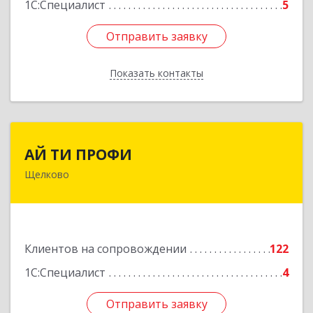
1С:Специалист
5
Отправить заявку
Отправить заявку
Показать контакты
Назад
АЙ ТИ ПРОФИ
АЙ ТИ ПРОФИ
Щелково
141108, Московская обл, г.о. Щёлково,
Щёлково г, Заводская ул, дом № 1, пом.3
Подробнее
Клиентов на сопровождении
122
1С:Специалист
4
Отправить заявку
Отправить заявку