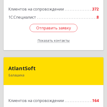
Подробнее
Клиентов на сопровождении
372
1С:Специалист
8
Отправить заявку
Отправить заявку
Показать контакты
Назад
AtlantSoft
AtlantSoft
Балашиха
143900, Московская обл, Балашиха г, Звездная
ул, дом № 7, корпус 1, оф.609
Подробнее
Клиентов на сопровождении
164