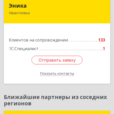
Эника
Эника
Ивантеевка
141280, Московская обл, г.о. Пушкинский,
Ивантеевка г, Заводская ул, дом № 12, кв.1
Подробнее
Клиентов на сопровождении
133
1С:Специалист
1
Отправить заявку
Отправить заявку
Показать контакты
Назад
Ближайшие партнеры из соседних
регионов