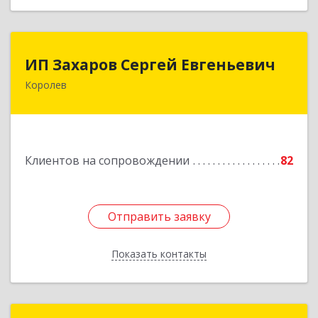
ИП Захаров Сергей Евгеньевич
ИП Захаров Сергей Евгеньевич
Королев
141092, Московская обл, Королев г,
Юбилейный мкр, Пушкинская ул, дом № 13,
кв.115
Подробнее
Клиентов на сопровождении
82
Отправить заявку
Отправить заявку
Показать контакты
Назад