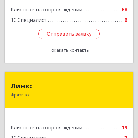
Подробнее
Клиентов на сопровождении
68
1С:Специалист
6
Отправить заявку
Отправить заявку
Показать контакты
Назад
Линкс
Линкс
Фрязино
141190, Московская обл, Фрязино г, Заводской
проезд, дом № 3, кв.133
Подробнее
Клиентов на сопровождении
19