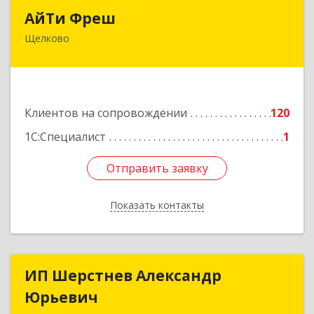
АйТи Фреш
АйТи Фреш
Щелково
141100, Московская обл, Щелково г, Городской
округ Щелково, Ленина пл, дом № 5, ком.308
Подробнее
Клиентов на сопровождении
120
1С:Специалист
1
Отправить заявку
Отправить заявку
Показать контакты
Назад
ИП Шерстнев Александр
ИП Шерстнев Александр
Юрьевич
Юрьевич