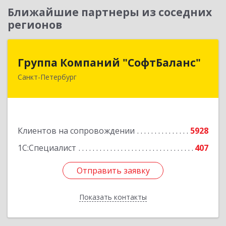
Ближайшие партнеры из соседних
регионов
Группа Компаний "СофтБаланс"
Группа Компаний "СофтБаланс"
Санкт-Петербург
195112, Санкт-Петербург г, Заневский пр-кт,
дом № 30, корпус 2, литера А
Подробнее
Клиентов на сопровождении
5928
1С:Специалист
407
Отправить заявку
Отправить заявку
Показать контакты
Назад