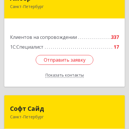
Санкт-Петербург
191119, Санкт-Петербург г, Правды ул, дом №
16
Подробнее
Клиентов на сопровождении
337
1С:Специалист
17
Отправить заявку
Отправить заявку
Показать контакты
Назад
Софт Сайд
Софт Сайд
Санкт-Петербург
190020, Санкт-Петербург г, Рижский пр, дом №
58, оф.301