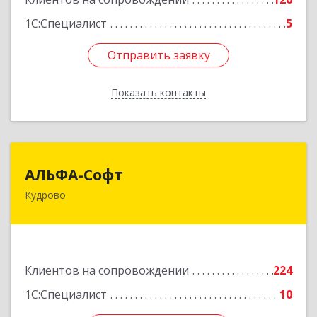
1С:Специалист
5
Отправить заявку
Отправить заявку
Показать контакты
Назад
АЛЬФА-Софт
АЛЬФА-Софт
Кудрово
188692, Ленинградская обл, Всеволожский м.р-
н, г.п.Заневское, Кудрово г, Пражская ул, дом №
3, кв.305
Подробнее
Клиентов на сопровождении
224
1С:Специалист
10