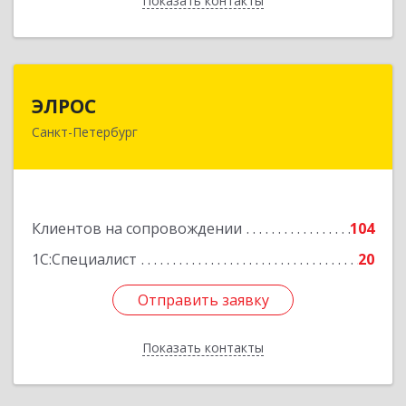
Показать контакты
Назад
ЭЛРОС
ЭЛРОС
Санкт-Петербург
191024, Санкт-Петербург г, Тележная ул, дом №
22, кв.6
Подробнее
Клиентов на сопровождении
104
1С:Специалист
20
Отправить заявку
Отправить заявку
Показать контакты
Назад