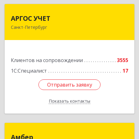
АРГОС УЧЕТ
АРГОС УЧЕТ
Санкт-Петербург
196191, Санкт-Петербург г, Конституции пл,
дом № 7, оф.416
Подробнее
Клиентов на сопровождении
3555
1С:Специалист
17
Отправить заявку
Отправить заявку
Показать контакты
Назад
Амбер
Амбер