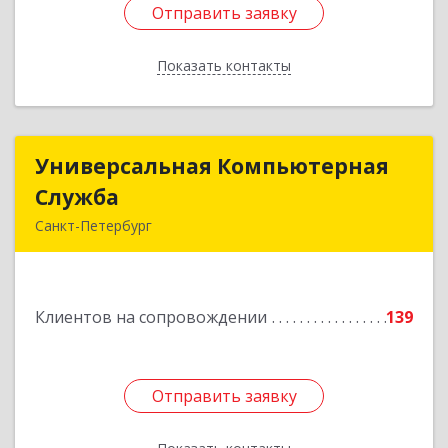
Отправить заявку
Отправить заявку
Показать контакты
Назад
Универсальная Компьютерная
Универсальная Компьютерная
Служба
Служба
Санкт-Петербург
192007, Санкт-Петербург г, Тамбовская ул, дом
№ 12, корпус В, кв.31
Клиентов на сопровождении
139
Подробнее
Отправить заявку
Отправить заявку