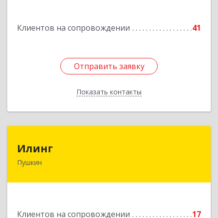
Подробнее
Клиентов на сопровождении
41
Отправить заявку
Отправить заявку
Показать контакты
Назад
Илинг
Илинг
Пушкин
196601, Санкт-Петербург г, Пушкин г,
Удаловская ул, дом № 19, корпус 2, лит. А,
пом.43,47
Подробнее
Клиентов на сопровождении
17