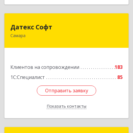
Датекс Софт
Датекс Софт
Самара
443070, Самарская обл, Самара г, Партизанская
ул, дом № 86, оф.723
Подробнее
Клиентов на сопровождении
183
1С:Специалист
85
Отправить заявку
Отправить заявку
Показать контакты
Назад