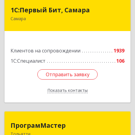
1С:Первый Бит, Самара
1С:Первый Бит, Самара
Самара
443013, Самарская обл, Самара г, Дачная ул,
дом № 24, пом.2/25
Подробнее
Клиентов на сопровождении
1939
1С:Специалист
106
Отправить заявку
Отправить заявку
Показать контакты
Назад
ПрограмМастер
ПрограмМастер
Тольятти