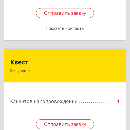
Отправить заявку
Отправить заявку
Показать контакты
Назад
Квест
Квест
Жигулевск
445350, Самарская обл., Жигулевск, ул.Пушкина,
21, офис 4
Подробнее
Клиентов на сопровождении
1
Отправить заявку
Отправить заявку