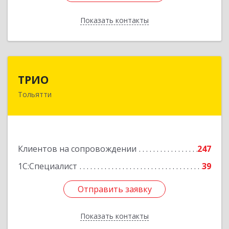
Показать контакты
Назад
ТРИО
ТРИО
Тольятти
445004, Самарская обл, Тольятти г,
Автозаводское ш, дом № 21, оф.200
Подробнее
Клиентов на сопровождении
247
1С:Специалист
39
Отправить заявку
Отправить заявку
Показать контакты
Назад