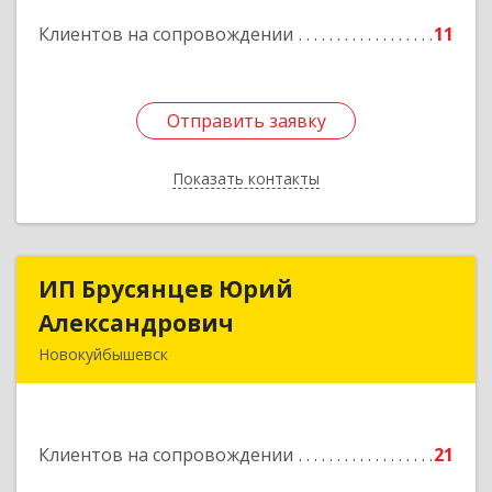
Подробнее
Клиентов на сопровождении
11
Отправить заявку
Отправить заявку
Показать контакты
Назад
ИП Брусянцев Юрий
ИП Брусянцев Юрий
Александрович
Александрович
Новокуйбышевск
446200, Самарская обл, Новокуйбышевск г,
Гагарина 11
Клиентов на сопровождении
21
Подробнее