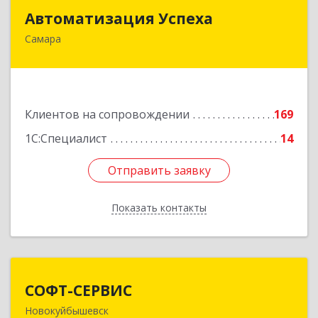
Автоматизация Успеха
Автоматизация Успеха
Самара
443011, Самарская обл, Самара г, 22
Партсъезда ул, дом № 207, оф.14
Подробнее
Клиентов на сопровождении
169
1С:Специалист
14
Отправить заявку
Отправить заявку
Показать контакты
Назад
СОФТ-СЕРВИС
СОФТ-СЕРВИС
Новокуйбышевск
446206, Самарская обл, Новокуйбышевск г,