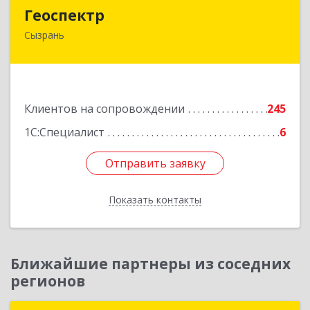
Геоспектр
Геоспектр
Сызрань
446001, Самарская обл, Сызрань г, Кирова ул,
дом № 46
Подробнее
Клиентов на сопровождении
245
1С:Специалист
6
Отправить заявку
Отправить заявку
Показать контакты
Назад
Ближайшие партнеры из соседних
регионов