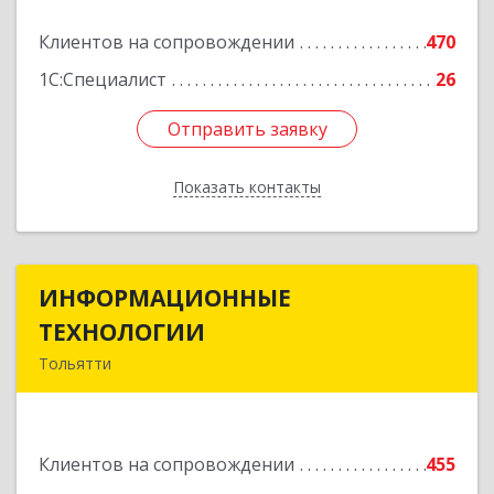
Подробнее
Клиентов на сопровождении
470
1С:Специалист
26
Отправить заявку
Отправить заявку
Показать контакты
Назад
ИНФОРМАЦИОННЫЕ
ИНФОРМАЦИОННЫЕ
ТЕХНОЛОГИИ
ТЕХНОЛОГИИ
Тольятти
445043, Самарская обл, Тольятти г, Южное ш,
дом № 161, корпус 2.1, оф.309А
Клиентов на сопровождении
455
Подробнее