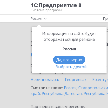
1С:Предприятие 8
Система программ
Россия
Пр
Главная
Тарифы ИТС
ИТС для удаленного офи
Информация на сайте будет
отображаться для региона
Заказать ИТС для уд
Россия
в Нефтекумске
Да, все верно
Ознакомьтесь с информационными карт
Выбрать другой
внедрение продукта.
Невинномысск
Георгиевск
Ессенту
Смотрите также:
Россия
,
Ставропольски
край
,
Республика Дагестан
,
Республика 
Партнеры в вашем регионе: