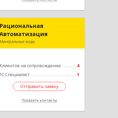
Рациональная
Рациональная
Автоматизация
Автоматизация
Минеральные воды
357209, Ставропольский край, м.о.
Минераловодский, Минеральные
Воды г, 22 Партсъезда пр-кт,
Клиентов на сопровождении
домовладение № 9, корпус 1
4
1С:Специалист
1
Подробнее
Отправить заявку
Отправить заявку
Показать контакты
Назад