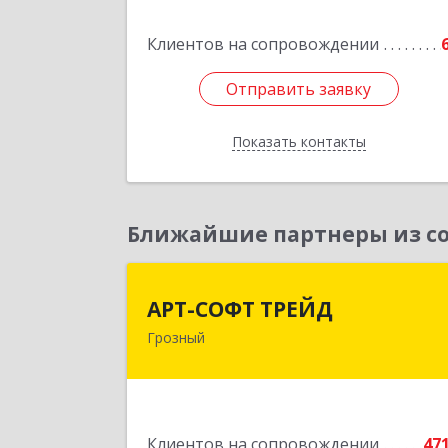
Подробне
Клиентов на сопровождении
Отправить заявку
Отправить заявку
Показать контакты
Назад
Ближайшие партнеры из со
АРТ-СОФТ ТРЕЙ
АРТ-СОФТ ТРЕЙД
Грозный
364013, Чеченская Респ, Грозный г
Полярников ул, дом № 36
Подробне
Клиентов на сопровождении
47