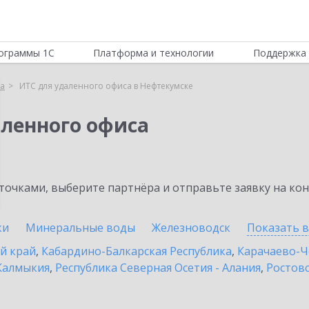
ограммы 1С
Платформа и технологии
Поддержка 
са
ИТС для удаленного офиса в Нефтекумске
аленного офиса
очками, выберите партнёра и отправьте заявку на ко
ки
Минеральные воды
Железноводск
Показать 
й край
,
Кабардино-Балкарская Республика
,
Карачаево-Ч
Калмыкия
,
Республика Северная Осетия - Алания
,
Ростовс