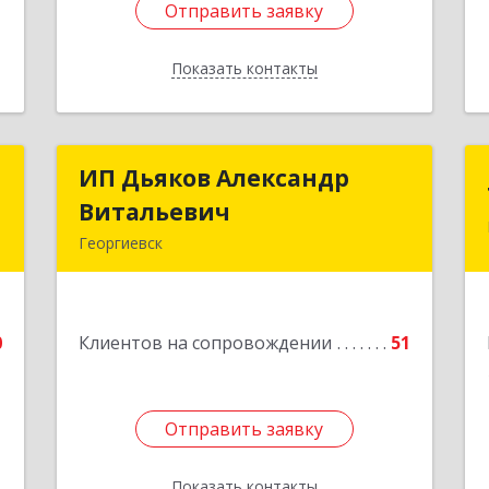
Отправить заявку
Отправить заявку
Показать контакты
Назад
а
ИП Дьяков Александр
ИП Дьяков Александр
ч
Витальевич
Витальевич
Георгиевск
,
Подробнее
я
0
0
Клиентов на сопровождении
51
е
Отправить заявку
Отправить заявку
Показать контакты
Назад