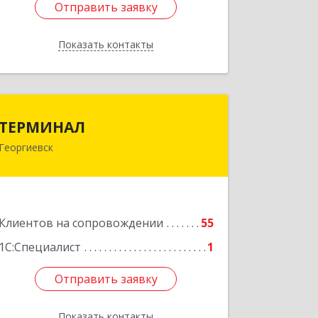
Отправить заявку
Отправить заявку
Показать контакты
Назад
ТЕРМИНАЛ
ТЕРМИНАЛ
Георгиевск
357820, Ставропольский край,
Георгиевск г, Калинина ул, дом № 109
Подробнее
Клиентов на сопровождении
55
1С:Специалист
1
Отправить заявку
Отправить заявку
Показать контакты
Назад