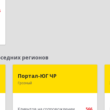
е
6
седних регионов
Д
Портал-ЮГ ЧР
Портал-ЮГ ЧР
Грозный
,
364906, Чеченская Респ, Грозный г,
А
Путина пр-кт, дом № 30
е
Подробнее
1
Клиентов на сопровождении
566